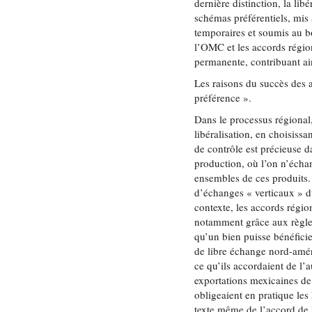
dernière distinction, la li
schémas préférentiels, mis 
temporaires et soumis au bo
l’OMC et les accords régio
permanente, contribuant ains
Les raisons du succès des 
préférence ».
Dans le processus régional,
libéralisation, en choisissan
de contrôle est précieuse d
production, où l’on n’écha
ensembles de ces produits.
d’échanges « verticaux » d
contexte, les accords régio
notamment grâce aux règles
qu’un bien puisse bénéficier
de libre échange nord-améri
ce qu’ils accordaient de l’
exportations mexicaines de 
obligeaient en pratique les
texte même de l’accord de 