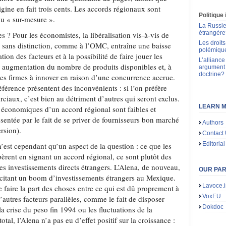
igine en fait trois cents. Les accords régionaux sont
Politique
du « sur-mesure ».
La Russie 
étrangère
es ? Pour les économistes, la libéralisation vis-à-vis de
Les droit
, sans distinction, comme à l’OMC, entraîne une baisse
polémiqu
tion des facteurs et à la possibilité de faire jouer les
L’alliance
 augmentation du nombre de produits disponibles et, à
argument
doctrine?
les firmes à innover en raison d’une concurrence accrue.
référence présentent des inconvénients : si l’on préfère
ciaux, c’est bien au détriment d’autres qui seront exclus.
LEARN M
t économiques d’un accord régional sont faibles et
sentée par le fait de se priver de fournisseurs bon marché
Authors
ersion).
Contact
Editorial
’est cependant qu’un aspect de la question : ce que les
rent en signant un accord régional, ce sont plutôt des
 les investissements directs étrangers. L’Alena, de nouveau,
OUR PA
citant un boom d’investissements étrangers au Mexique.
Lavoce.i
de faire la part des choses entre ce qui est dû proprement à
VoxEU
d’autres facteurs parallèles, comme le fait de disposer
Dokdoc
 crise du peso fin 1994 ou les fluctuations de la
tal, l’Alena n’a pas eu d’effet positif sur la croissance :