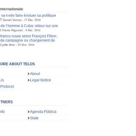
 internationale
va-t-elle faire évoluer sa politique
?
17 Dec. 2016
Daniel Vernet
s de l’homme à Cuba: retour sur une
e
9 Dec. 2016
Pierre Rigoulot
 franco-russe selon François Fillon:
 de campagne ou changement de
24 Nov. 2016
Cyrille Bret
ORE ABOUT TELOS
About
 Us
Legal Notice
 Protocol
RTNERS
nfo
Agenda Pública
Slate