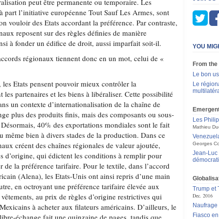
béralisation peut être permanente ou temporaire. Les
à part l’initiative européenne Tout Sauf Les Armes, sont
n vouloir des Etats accordant la préférence. Par contraste,
naux reposent sur des règles définies de manière
i à fonder un édifice de droit, aussi imparfait soit-il.
YOU MIG
accords régionaux tiennent donc en un mot, celui de «
From the
Le bon us
 les Etats pensent pouvoir mieux contrôler la
Le régiona
multilatér
t les partenaires et les biens à libéraliser. Cette possibilité
ans un contexte d’internationalisation de la chaîne de
Emergen
nge plus des produits finis, mais des composants ou sous-
Les Philip
 Désormais, 40% des exportations mondiales sont le fait
Mathieu Du
u même bien à divers stades de la production. Dans ce
Venezuela
naux créent des chaînes régionales de valeur ajoutée,
Georges Co
Jean-Luc 
 d’origine, qui édictent les conditions à remplir pour
démocrati
 de la préférence tarifaire. Pour le textile, dans l’accord
cain (Alena), les Etats-Unis ont ainsi repris d’une main
Globalisa
autre, en octroyant une préférence tarifaire élevée aux
Trump et T
vêtements, au prix de règles d’origine restrictives qui
Dec. 2016
 Mexicains à acheter aux filateurs américains. D’ailleurs, le
Naufrage 
Fiasco en
libre-échange fait une quinzaine de pages, tandis que