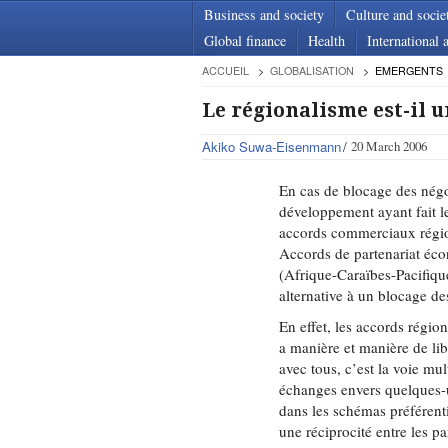
Business and society
Culture and socie
Global finance
Health
International a
ACCUEIL
GLOBALISATION
EMERGENTS
Le régionalisme est-il 
Akiko Suwa-Eisenmann
20 March 2006
En cas de blocage des négo
développement ayant fait le
accords commerciaux régio
Accords de partenariat éc
(Afrique-Caraïbes-Pacifiqu
alternative à un blocage de
En effet, les accords régio
a manière et manière de lib
avec tous, c’est la voie mul
échanges envers quelques-u
dans les schémas préférent
une réciprocité entre les p