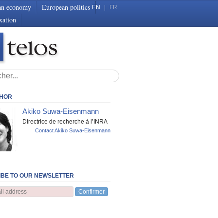
an economy
European politics
EN
|
FR
xation
THOR
Akiko Suwa-Eisenmann
Directrice de recherche à l’INRA
Contact Akiko Suwa-Eisenmann
BE TO OUR NEWSLETTER
Confirmer