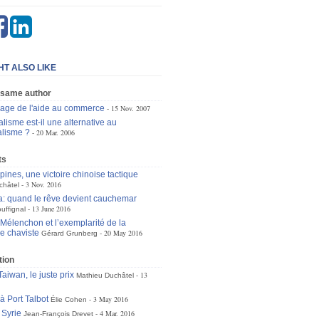
HT ALSO LIKE
 same author
age de l'aide au commerce
15 Nov. 2007
lisme est-il une alternative au
alisme ?
20 Mar. 2006
ts
pines, une victoire chinoise tactique
3 Nov. 2016
châtel
: quand le rêve devient cauchemar
13 June 2016
uffignal
Mélenchon et l’exemplarité de la
e chaviste
20 May 2016
Gérard Grunberg
tion
aiwan, le juste prix
13
Mathieu Duchâtel
à Port Talbot
3 May 2016
Élie Cohen
 Syrie
4 Mar. 2016
Jean-François Drevet