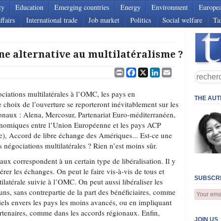
ty
Education
Emerging countries
Energy
Environment
Europe
ffairs
International trade
Job market
Politics
Social welfare
Ta
une alternative au multilatéralisme ?
Print
Facebook
X
LinkedIn
Email
ciations multilatérales à l’OMC, les pays en
THE AU
 choix de l’ouverture se reporteront inévitablement sur les
naux : Alena, Mercosur, Partenariat Euro-méditerranéen,
onomiques entre l’Union Européenne et les pays ACP
e), Accord de libre échange des Amériques... Est-ce une
s négociations multilatérales ? Rien n’est moins sûr.
naux correspondent à un certain type de libéralisation. Il y
érer les échanges. On peut le faire vis-à-vis de tous et
SUBSCRI
tilatérale suivie à l’OMC. On peut aussi libéraliser les
ns, sans contrepartie de la part des bénéficiaires, comme
iels envers les pays les moins avancés, ou en impliquant
artenaires, comme dans les accords régionaux. Enfin,
JOIN US