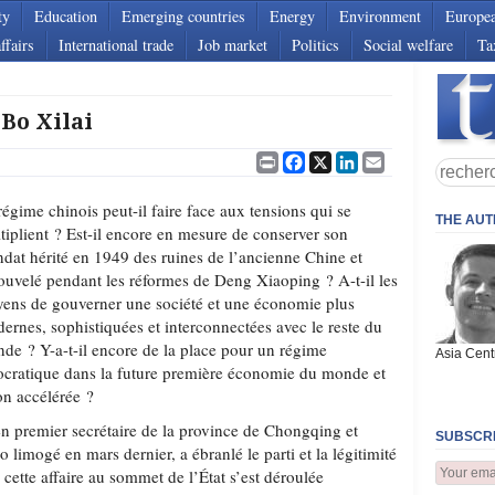
ty
Education
Emerging countries
Energy
Environment
Europe
ffairs
International trade
Job market
Politics
Social welfare
Ta
 Bo Xilai
Print
Facebook
X
LinkedIn
Email
régime chinois peut-il faire face aux tensions qui se
THE AU
tiplient ? Est-il encore en mesure de conserver son
dat hérité en 1949 des ruines de l’ancienne Chine et
ouvelé pendant les réformes de Deng Xiaoping ? A-t-il les
ens de gouverner une société et une économie plus
ernes, sophistiquées et interconnectées avec le reste du
de ? Y-a-t-il encore de la place pour un régime
Asia Cent
ocratique dans la future première économie du monde et
on accélérée ?
ien premier secrétaire de la province de Chongqing et
SUBSCRI
limogé en mars dernier, a ébranlé le parti et la légitimité
cette affaire au sommet de l’État s’est déroulée