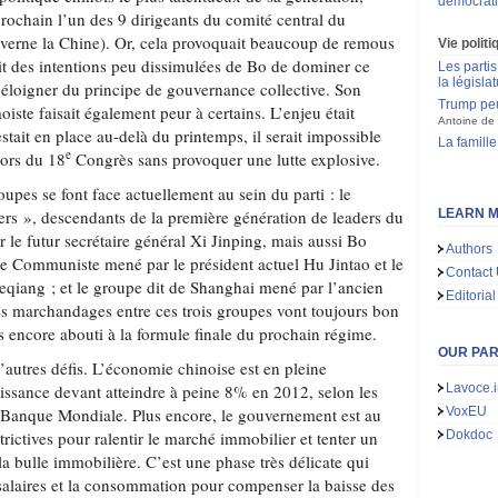
démocrati
rochain l’un des 9 dirigeants du comité central du
uverne la Chine). Or, cela provoquait beaucoup de remous
Vie politi
fait des intentions peu dissimulées de Bo de dominer ce
Les partis
la législa
s’éloigner du principe de gouvernance collective. Son
Trump peu
iste faisait également peur à certains. L’enjeu était
Antoine de 
estait en place au-delà du printemps, il serait impossible
La famille
e
lors du 18
Congrès sans provoquer une lutte explosive.
oupes se font face actuellement au sein du parti : le
iers », descendants de la première génération de leaders du
LEARN M
le futur secrétaire général Xi Jinping, mais aussi Bo
Authors
gue Communiste mené par le président actuel Hu Jintao et le
Contact
Keqiang ; et le groupe dit de Shanghai mené par l’ancien
Editorial
s marchandages entre ces trois groupes vont toujours bon
as encore abouti à la formule finale du prochain régime.
OUR PA
d’autres défis. L’économie chinoise est en pleine
oissance devant atteindre à peine 8% en 2012, selon les
Lavoce.i
a Banque Mondiale. Plus encore, le gouvernement est au
VoxEU
rictives pour ralentir le marché immobilier et tenter un
Dokdoc
la bulle immobilière. C’est une phase très délicate qui
alaires et la consommation pour compenser la baisse des