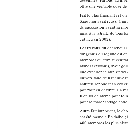
décennies. Partout, au nive
offre une véritable dose de 
Fait le plus frappant si l’o
Xiaoping avait réussi à impo
de succession avant sa mor
mise à la retraite de tous 
eut lieu en 2002).
Les travaux du chercheur 
dirigeants du régime est en
membres du comité central,
mandat existant), avoir go
une expérience ministériell
universitaire de haut nive
naturels répondant à ces cr
pourvoir en octobre. En réal
Il en va de même pour tous
pour le marchandage entre 
Autre fait important, le cho
cet été-même à Beidaihe ; i
400 membres les plus élevé