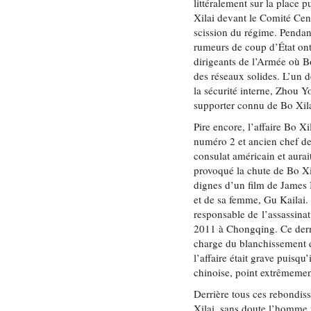
littéralement sur la place
Xilai devant le Comité Centr
scission du régime. Pendant
rumeurs de coup d’État ont
dirigeants de l’Armée où Bo 
des réseaux solides. L’un d
la sécurité interne, Zhou Yo
supporter connu de Bo Xila
Pire encore, l’affaire Bo X
numéro 2 et ancien chef de
consulat américain et aura
provoqué la chute de Bo Xil
dignes d’un film de James 
et de sa femme, Gu Kailai. I
responsable de l’assassin
2011 à Chongqing. Ce derni
charge du blanchissement de
l’affaire était grave puisqu’
chinoise, point extrêmemen
Derrière tous ces rebondiss
Xilai, sans doute l’homme p