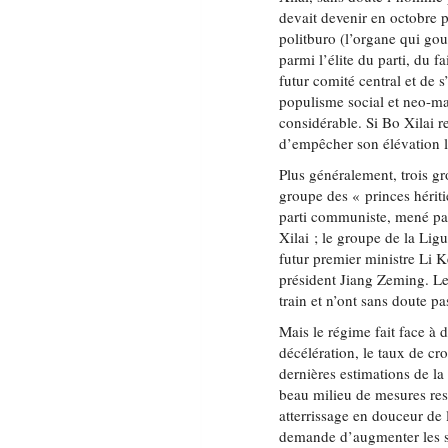
devait devenir en octobre p
politburo (l’organe qui go
parmi l’élite du parti, du 
futur comité central et de 
populisme social et neo-mao
considérable. Si Bo Xilai r
d’empêcher son élévation 
Plus généralement, trois gr
groupe des « princes hérit
parti communiste, mené par 
Xilai ; le groupe de la Li
futur premier ministre Li 
président Jiang Zeming. Le
train et n’ont sans doute p
Mais le régime fait face à 
décélération, le taux de cr
dernières estimations de l
beau milieu de mesures rest
atterrissage en douceur de 
demande d’augmenter les s