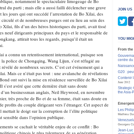
 publique, notamment le spectaculaire limogeage de Bo
al du parti ; mais elle a aussi failli déclencher une grave
JOIN US
 les jours qui ont succédé l’arrestation de Bo Xilai, des
 circulé et de nombreuses purges ont eu lieu au sein des
Xilai, fils d’un des héros historiques du parti, avait tissé
es neuf dirigeants principaux du pays et le responsable de
ngkang, attirait tous les regards, puisqu’il était un
YOU MIG
i.
From the
ilai a connu un retentissement international, puisque son
Gouvernan
 la police de Chongqing, Wang Lijun, s’est réfugié au
centre du
Naissanc
it révélé de nombreux secrets. C’est cet événement qui a
G20 : peut
ai. Mais ce n’était pas tout : une avalanche de révélations
Contenir 
Bond ont suivi la mise en résidence surveillée de Bo Xilai
June 2012
l s’est avéré que cette dernière était sans doute
Strategic
at d’un businessman anglais, Neil Heywood, en novembre
the Asia-P
er, très proche de Bo et de sa femme, était sans doute en
Emergen
 profits du couple dirigeant vers l’étranger. Cet aspect de
Les Philip
il mettait le doigt sur la corruption de l’élite politique
Mathieu Du
t sensible dans l’opinion publique.
Venezuela
Georges Co
ements se cachait le véritable enjeu de ce conflit : Bo
Jean-Luc 
olitique chinois le plus talentueux de sa génération,