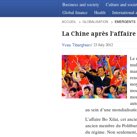
Business and society
Culture and socie
Global finance
Health
International a
ACCUEIL
GLOBALISATION
EMERGENTS
La Chine après l’affaire
Yves Tiberghien
23 July 2012
Le 
mul
man
ren
moy
mod
mon
aut
au sein d’une mondialisati
L’affaire Bo Xilai, cet anc
ancien membre du Politburo 
du régime. Non seulement, 