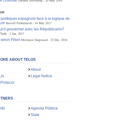
e chaviste
20 May 2016
Gérard Grunberg
que
 politiques espagnols face à la logique de
ture
16 May 2017
Benoît Pellistrandi
t-il gouverner avec les Républicains?
3 Jan. 2017
Tarlé
 selon Fillon
22 Dec. 2016
Monique Dagnaud
ORE ABOUT TELOS
About
 Us
Legal Notice
 Protocol
RTNERS
nfo
Agenda Pública
Slate