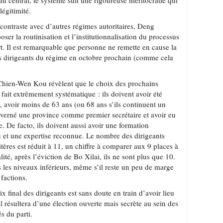
au central, le système suit une rigoureuse méritocratie qui
légitimité.
n contraste avec d’autres régimes autoritaires, Deng
ser la routinisation et l’institutionnalisation du processus
t. Il est remarquable que personne ne remette en cause la
les dirigeants du régime en octobre prochain (comme cela
Chien-Wen Kou révèlent que le choix des prochains
 fait extrêmement systématique : ils doivent avoir été
 avoir moins de 63 ans (ou 68 ans s’ils continuent un
uverné une province comme premier secrétaire et avoir eu
e. De facto, ils doivent aussi avoir une formation
au et une expertise reconnue. Le nombre des dirigeants
itères est réduit à 11, un chiffre à comparer aux 9 places à
ité, après l’éviction de Bo Xilai, ils ne sont plus que 10.
 les niveaux inférieurs, même s’il reste un peu de marge
factions.
ix final des dirigeants est sans doute en train d’avoir lieu
l résultera d’une élection ouverte mais secrète au sein des
s du parti.