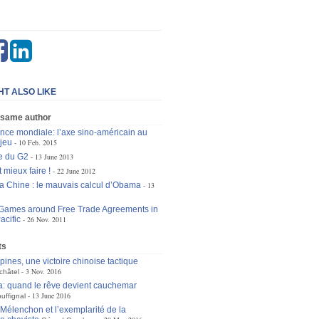
HT ALSO LIKE
 same author
ce mondiale: l’axe sino-américain au
 jeu
10 Feb. 2015
e du G2
13 June 2013
 mieux faire !
22 June 2012
la Chine : le mauvais calcul d’Obama
13
 Games around Free Trade Agreements in
acific
26 Nov. 2011
ts
pines, une victoire chinoise tactique
3 Nov. 2016
châtel
: quand le rêve devient cauchemar
13 June 2016
uffignal
Mélenchon et l’exemplarité de la