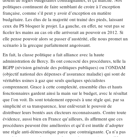
dotent de règles budgétaires contraignantes, et ça marche. Nos
politiques continuent de faire semblant de croire à l’exception
française, comme s’il peut y avoir d’exception en matière
budgétaire. Les élus de la majorité ont trainé des pieds, laissant
ceux du PS bloquer le projet. La gauche, en effet, ne veut pas se
ficeler les mains au cas où elle arriverait au pouvoir en 2012. Si
elle pense pouvoir alors se passer d’austérité, elle nous promet un
scénario à la grecque parfaitement angoissant.
En fait, la classe politique a fait alliance avec la haute
administration de Bercy. Ils ont concocté des procédures, telle la
RGPP (révision générale des politiques publiques) ou l’ONDAM
(objectif national des dépenses d’assurance maladie) qui sont de
véritables usines à gaz que seuls quelques spécialistes
comprennent. Grace à cette complexité, ensemble élus et hauts
fonctionnaires gardent ainsi la main sur le budget, avec le résultat
que l’on voit. Ils sont totalement opposés à une règle qui, par sa
simplicité et sa transparence, leur enlèverait le pouvoir de
distribuer leurs bontés aux électeurs reconnaissants. Contre toute
évidence, aussi bien en France qu’ailleurs, ils affirment que ces
procédures peuvent être améliorées et qu’il est inutile d’adopter
une règle anti-démocratique parce que contraignante. Ça n’a pas