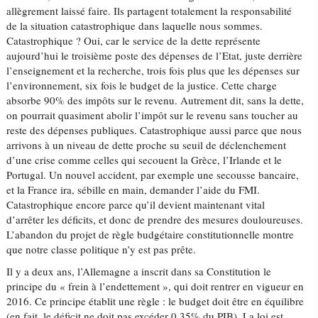
allègrement laissé faire. Ils partagent totalement la responsabilité
de la situation catastrophique dans laquelle nous sommes.
Catastrophique ? Oui, car le service de la dette représente
aujourd’hui le troisième poste des dépenses de l’Etat, juste derrière
l’enseignement et la recherche, trois fois plus que les dépenses sur
l’environnement, six fois le budget de la justice. Cette charge
absorbe 90% des impôts sur le revenu. Autrement dit, sans la dette,
on pourrait quasiment abolir l’impôt sur le revenu sans toucher au
reste des dépenses publiques. Catastrophique aussi parce que nous
arrivons à un niveau de dette proche su seuil de déclenchement
d’une crise comme celles qui secouent la Grèce, l’Irlande et le
Portugal. Un nouvel accident, par exemple une secousse bancaire,
et la France ira, sébille en main, demander l’aide du FMI.
Catastrophique encore parce qu’il devient maintenant vital
d’arrêter les déficits, et donc de prendre des mesures douloureuses.
L’abandon du projet de règle budgétaire constitutionnelle montre
que notre classe politique n’y est pas prête.
Il y a deux ans, l’Allemagne a inscrit dans sa Constitution le
principe du « frein à l’endettement », qui doit rentrer en vigueur en
2016. Ce principe établit une règle : le budget doit être en équilibre
(en fait, le déficit ne doit pas excéder 0.35% du PIB). La loi est