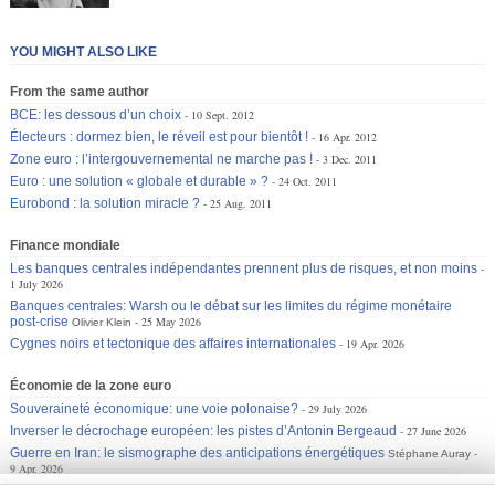
YOU MIGHT ALSO LIKE
From the same author
BCE: les dessous d’un choix
10 Sept. 2012
Électeurs : dormez bien, le réveil est pour bientôt !
16 Apr. 2012
Zone euro : l’intergouvernemental ne marche pas !
3 Dec. 2011
Euro : une solution « globale et durable » ?
24 Oct. 2011
Eurobond : la solution miracle ?
25 Aug. 2011
Finance mondiale
Les banques centrales indépendantes prennent plus de risques, et non moins
1 July 2026
Banques centrales: Warsh ou le débat sur les limites du régime monétaire
post-crise
25 May 2026
Olivier Klein
Cygnes noirs et tectonique des affaires internationales
19 Apr. 2026
Économie de la zone euro
Souveraineté économique: une voie polonaise?
29 July 2026
Inverser le décrochage européen: les pistes d’Antonin Bergeaud
27 June 2026
Guerre en Iran: le sismographe des anticipations énergétiques
Stéphane Auray
9 Apr. 2026