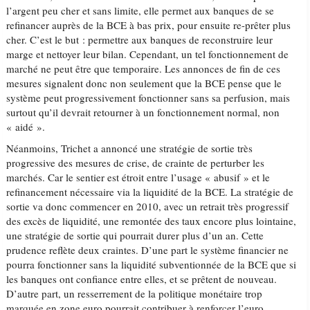
l’argent peu cher et sans limite, elle permet aux banques de se
refinancer auprès de la BCE à bas prix, pour ensuite re-prêter plus
cher. C’est le but : permettre aux banques de reconstruire leur
marge et nettoyer leur bilan. Cependant, un tel fonctionnement de
marché ne peut être que temporaire. Les annonces de fin de ces
mesures signalent donc non seulement que la BCE pense que le
système peut progressivement fonctionner sans sa perfusion, mais
surtout qu’il devrait retourner à un fonctionnement normal, non
« aidé ».
Néanmoins, Trichet a annoncé une stratégie de sortie très
progressive des mesures de crise, de crainte de perturber les
marchés. Car le sentier est étroit entre l’usage « abusif » et le
refinancement nécessaire via la liquidité de la BCE. La stratégie de
sortie va donc commencer en 2010, avec un retrait très progressif
des excès de liquidité, une remontée des taux encore plus lointaine,
une stratégie de sortie qui pourrait durer plus d’un an. Cette
prudence reflète deux craintes. D’une part le système financier ne
pourra fonctionner sans la liquidité subventionnée de la BCE que si
les banques ont confiance entre elles, et se prêtent de nouveau.
D’autre part, un resserrement de la politique monétaire trop
marquée en zone euro pourrait contribuer à renforcer l’euro.