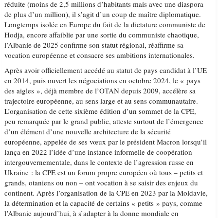
réduite (moins de 2,5 millions d’habitants mais avec une diaspora
de plus d’un million), il s’agit d’un coup de maître diplomatique.
Longtemps isolée en Europe du fait de la dictature communiste de
Hodja, encore affaiblie par une sortie du communiste chaotique,
l’Albanie de 2025 confirme son statut régional, réaffirme sa
vocation européenne et consacre ses ambitions internationales.
Après avoir officiellement accédé au statut de pays candidat à l’UE
en 2014, puis ouvert les négociations en octobre 2024, le « pays
des aigles », déjà membre de l’OTAN depuis 2009, accélère sa
trajectoire européenne, au sens large et au sens communautaire.
L’organisation de cette sixième édition d’un sommet de la CPE,
peu remarquée par le grand public, atteste surtout de l’émergence
d’un élément d’une nouvelle architecture de la sécurité
européenne, appelée de ses vœux par le président Macron lorsqu’il
lança en 2022 l’idée d’une instance informelle de coopération
intergouvernementale, dans le contexte de l’agression russe en
Ukraine : la CPE est un forum propre européen où tous – petits et
grands, otaniens ou non – ont vocation à se saisir des enjeux du
continent. Après l’organisation de la CPE en 2023 par la Moldavie,
la détermination et la capacité de certains « petits » pays, comme
l’Albanie aujourd’hui, à s’adapter à la donne mondiale en