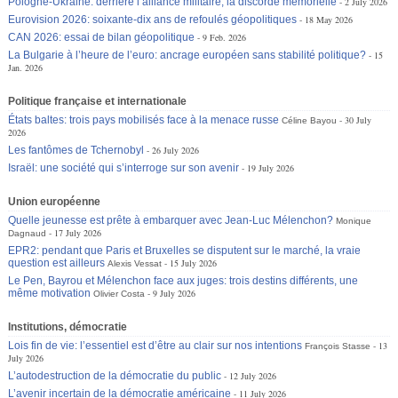
Pologne-Ukraine: derrière l’alliance militaire, la discorde mémorielle
2 July 2026
Eurovision 2026: soixante-dix ans de refoulés géopolitiques
18 May 2026
CAN 2026: essai de bilan géopolitique
9 Feb. 2026
La Bulgarie à l’heure de l’euro: ancrage européen sans stabilité politique?
15
Jan. 2026
Politique française et internationale
États baltes: trois pays mobilisés face à la menace russe
30 July
Céline Bayou
2026
Les fantômes de Tchernobyl
26 July 2026
Israël: une société qui s’interroge sur son avenir
19 July 2026
Union européenne
Quelle jeunesse est prête à embarquer avec Jean-Luc Mélenchon?
Monique
17 July 2026
Dagnaud
EPR2: pendant que Paris et Bruxelles se disputent sur le marché, la vraie
question est ailleurs
15 July 2026
Alexis Vessat
Le Pen, Bayrou et Mélenchon face aux juges: trois destins différents, une
même motivation
9 July 2026
Olivier Costa
Institutions, démocratie
Lois fin de vie: l’essentiel est d’être au clair sur nos intentions
13
François Stasse
July 2026
L’autodestruction de la démocratie du public
12 July 2026
L’avenir incertain de la démocratie américaine
11 July 2026