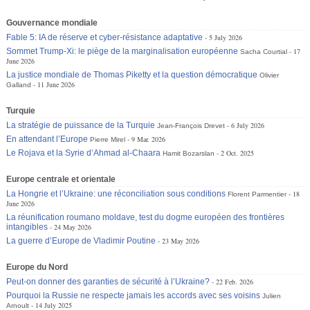
Gouvernance mondiale
Fable 5: IA de réserve et cyber-résistance adaptative
5 July 2026
Sommet Trump-Xi: le piège de la marginalisation européenne
17
Sacha Courtial
June 2026
La justice mondiale de Thomas Piketty et la question démocratique
Olivier
11 June 2026
Galland
Turquie
La stratégie de puissance de la Turquie
6 July 2026
Jean-François Drevet
En attendant l’Europe
9 Mar. 2026
Pierre Mirel
Le Rojava et la Syrie d’Ahmad al-Chaara
2 Oct. 2025
Hamit Bozarslan
Europe centrale et orientale
La Hongrie et l’Ukraine: une réconciliation sous conditions
18
Florent Parmentier
June 2026
La réunification roumano moldave, test du dogme européen des frontières
intangibles
24 May 2026
La guerre d’Europe de Vladimir Poutine
23 May 2026
Europe du Nord
Peut-on donner des garanties de sécurité à l’Ukraine?
22 Feb. 2026
Pourquoi la Russie ne respecte jamais les accords avec ses voisins
Julien
14 July 2025
Arnoult