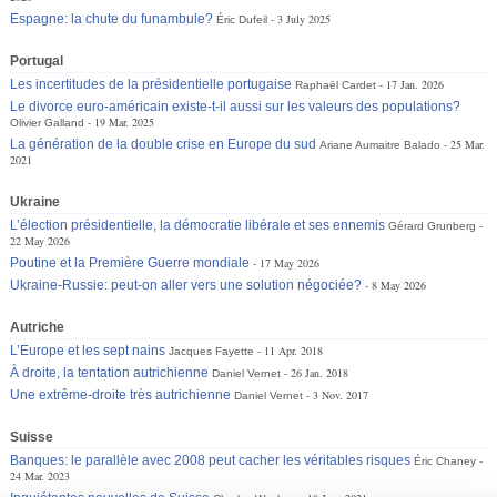
Espagne: la chute du funambule?
3 July 2025
Éric Dufeil
Portugal
Les incertitudes de la présidentielle portugaise
17 Jan. 2026
Raphaël Cardet
Le divorce euro-américain existe-t-il aussi sur les valeurs des populations?
19 Mar. 2025
Olivier Galland
La génération de la double crise en Europe du sud
25 Mar.
Ariane Aumaitre Balado
2021
Ukraine
L’élection présidentielle, la démocratie libérale et ses ennemis
Gérard Grunberg
22 May 2026
Poutine et la Première Guerre mondiale
17 May 2026
Ukraine-Russie: peut-on aller vers une solution négociée?
8 May 2026
Autriche
L’Europe et les sept nains
11 Apr. 2018
Jacques Fayette
À droite, la tentation autrichienne
26 Jan. 2018
Daniel Vernet
Une extrême-droite très autrichienne
3 Nov. 2017
Daniel Vernet
Suisse
Banques: le parallèle avec 2008 peut cacher les véritables risques
Éric Chaney
24 Mar. 2023