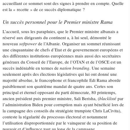
accueillant ce sommet sont des signes à prendre en compte. Quelle
est la « recette » de ce succès diplomatique ?
Un succès personnel pour le Premier ministre Rama
L’accueil, sous les parapluies, que le Premier ministre albanais a
réservé aux dirigeants du continent a, à lui seul, démontré le
nouveau
softpower
de l’Albanie. Organiser un sommet réunissant
une cinquantaine de chefs d’Etat et de gouvernement européens et
des différentes institutions européennes mais aussi des secrétaires
généraux du Conseil de l’Europe, de l’OTAN et de l’OSCE est un
succès indéniable en termes de
nation branding
. Une semaine
seulement après des élections législatives qui lui ont donné une
majorité absolue, le francophone et francophile Edi Rama aborde
paisiblement son quatrième mandat de quatre ans. Certes son
principal et éternel opposant du parti démocrate, 80 printemps,
ancien président puis premier ministre, Sali Berisha, (
blacklisté
par
l’administration Biden pour corruption mais ayant bénéficié lors de
la campagne des conseils du stratégiste trumpiste Chris LaCivita),
conteste la régularité du processus électoral et notamment
l’utilisation disproportionnée par le vainqueur de sa position de
pouvoir et d’influence tout au long de la campagne.