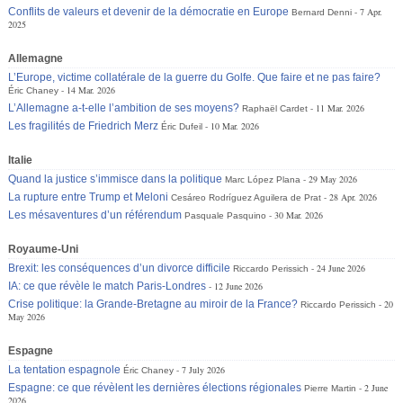
Conflits de valeurs et devenir de la démocratie en Europe
7 Apr.
Bernard Denni
2025
Allemagne
L’Europe, victime collatérale de la guerre du Golfe. Que faire et ne pas faire?
14 Mar. 2026
Éric Chaney
L’Allemagne a-t-elle l’ambition de ses moyens?
11 Mar. 2026
Raphaël Cardet
Les fragilités de Friedrich Merz
10 Mar. 2026
Éric Dufeil
Italie
Quand la justice s’immisce dans la politique
29 May 2026
Marc López Plana
La rupture entre Trump et Meloni
28 Apr. 2026
Cesáreo Rodríguez Aguilera de Prat
Les mésaventures d’un référendum
30 Mar. 2026
Pasquale Pasquino
Royaume-Uni
Brexit: les conséquences d’un divorce difficile
24 June 2026
Riccardo Perissich
IA: ce que révèle le match Paris-Londres
12 June 2026
Crise politique: la Grande-Bretagne au miroir de la France?
20
Riccardo Perissich
May 2026
Espagne
La tentation espagnole
7 July 2026
Éric Chaney
Espagne: ce que révèlent les dernières élections régionales
2 June
Pierre Martin
2026