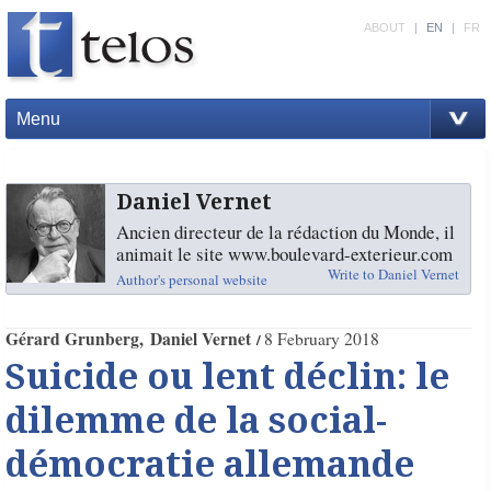
ABOUT
|
EN
|
FR
Menu
Daniel Vernet
Ancien directeur de la rédaction du Monde, il
animait le site www.boulevard-exterieur.com
Write to Daniel Vernet
Author's personal website
Gérard Grunberg
Daniel Vernet
8 February 2018
Suicide ou lent déclin: le
dilemme de la social-
démocratie allemande