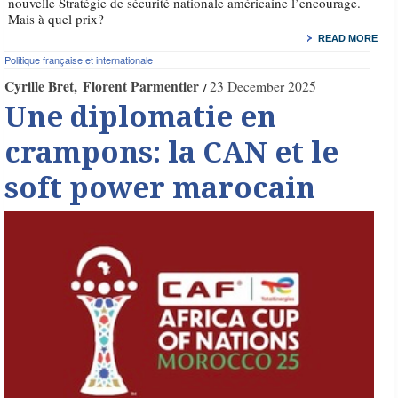
nouvelle Stratégie de sécurité nationale américaine l’encourage.
Mais à quel prix?
READ MORE
Politique française et internationale
Cyrille Bret
Florent Parmentier
23 December 2025
Une diplomatie en
crampons: la CAN et le
soft power marocain