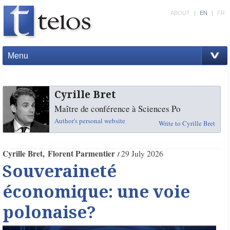
ABOUT
|
EN
|
FR
Menu
Cyrille Bret
Maître de conférence à Sciences Po
Author's personal website
Write to Cyrille Bret
Cyrille Bret
Florent Parmentier
29 July 2026
Souveraineté
économique: une voie
polonaise?