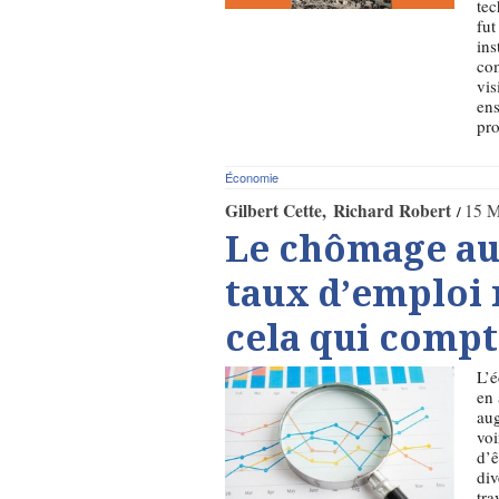
tec
fut
ins
com
vis
ens
pro
Économie
Gilbert Cette
Richard Robert
15 M
Le chômage au
taux d’emploi r
cela qui comp
L’é
en 
aug
voi
d’ê
div
tra