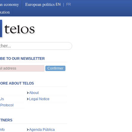
an economy
European politics
EN
|
FR
xation
BE TO OUR NEWSLETTER
Confirmer
ORE ABOUT TELOS
About
 Us
Legal Notice
 Protocol
RTNERS
nfo
Agenda Pública