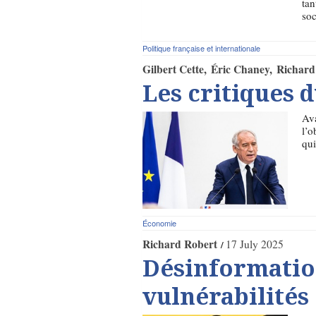
tan
soc
Politique française et internationale
Gilbert Cette
Éric Chaney
Richard
Les critiques 
Ava
l’o
qui
Économie
Richard Robert
17 July 2025
Désinformation
vulnérabilités