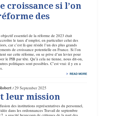
e croissance si l’on
 réforme des
objectif essentiel de la réforme de 2023 était
ccroître le taux d’emploi, en particulier celui des
iors, car c’est là que réside l’un des plus grands
ements de croissance potentielle en France. Si l’on
ient sur cette réforme, on se prive d’un levier pour
ver le PIB par tête. Qu’à cela ne tienne, nous dit-on,
utres politiques sont possibles. C’est vrai: il y en a
is.
READ MORE
Robert
29 September 2025
et leur mission
fusion des institutions représentatives du personnel,
idée dans les ordonnances Travail de septembre
7, a suscité beaucoup de critiques de la part des