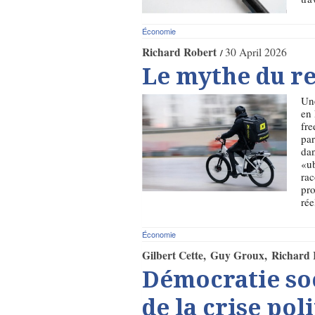
Économie
Richard Robert
30 April 2026
Le mythe du re
Une
en 
fre
par
dan
«ub
rac
pro
rée
Économie
Gilbert Cette
Guy Groux
Richard 
Démocratie soc
de la crise pol