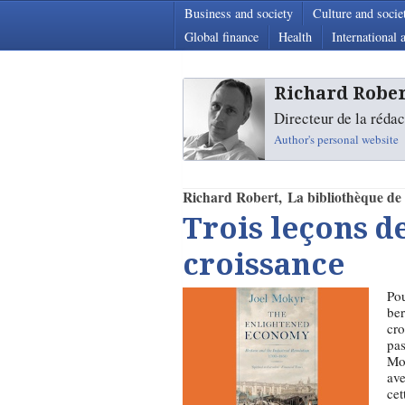
Business and society
Culture and socie
Global finance
Health
International a
Richard Robe
Directeur de la rédac
Author's personal website
Richard Robert
La bibliothèque de 
Trois leçons d
croissance
Pou
ber
cro
pas
Mo
ave
cet