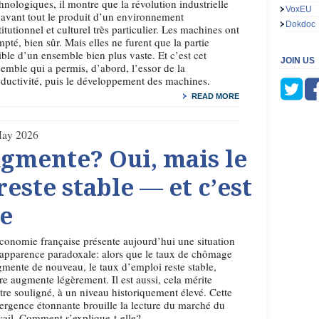
hnologiques, il montre que la révolution industrielle
VoxEU
 avant tout le produit d’un environnement
Dokdoc
titutionnel et culturel très particulier. Les machines ont
pté, bien sûr. Mais elles ne furent que la partie
ible d’un ensemble bien plus vaste. Et c’est cet
JOIN US
emble qui a permis, d’abord, l’essor de la
ductivité, puis le développement des machines.
READ MORE
ay 2026
gmente? Oui, mais le
este stable — et c’est
te
conomie française présente aujourd’hui une situation
apparence paradoxale: alors que le taux de chômage
mente de nouveau, le taux d’emploi reste stable,
re augmente légèrement. Il est aussi, cela mérite
tre souligné, à un niveau historiquement élevé. Cette
ergence étonnante brouille la lecture du marché du
vail. Comment s’explique-t-elle?