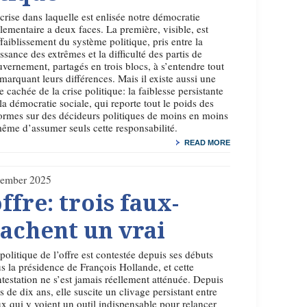
crise dans laquelle est enlisée notre démocratie
lementaire a deux faces. La première, visible, est
ffaiblissement du système politique, pris entre la
ssance des extrêmes et la difficulté des partis de
vernement, partagés en trois blocs, à s’entendre tout
marquant leurs différences. Mais il existe aussi une
e cachée de la crise politique: la faiblesse persistante
la démocratie sociale, qui reporte tout le poids des
ormes sur des décideurs politiques de moins en moins
ême d’assumer seuls cette responsabilité.
READ MORE
ember 2025
ffre: trois faux-
cachent un vrai
politique de l’offre est contestée depuis ses débuts
s la présidence de François Hollande, et cette
testation ne s’est jamais réellement atténuée. Depuis
s de dix ans, elle suscite un clivage persistant entre
x qui y voient un outil indispensable pour relancer