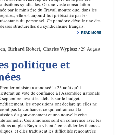
anisations syndicales. Or une vaste consultation
ée par le ministère du Travail montre que, dans les
reprises, elle est aujourd’hui plébiscitée par les
résentants du personnel. Ce paradoxe dévoile une des
blesses structurelles du syndicalisme français.
READ MORE
hen
Richard Robert
Charles Wyplosz
29 August
s politique et
nées
Premier ministre a annoncé le 25 août qu’il
liciterait un vote de confiance à l’Assemblée nationale
8 septembre, avant les débats sur le budget.
édiatement, les oppositions ont déclaré qu’elles ne
eront pas la confiance, ce qui entraînerait la
ission du gouvernement et une nouvelle crise
titutionnelle. Ces annonces sont en cohérence avec les
ctions au plan Bayrou visant à consolider les finances
liques, et elles traduisent les difficultés rencontrées