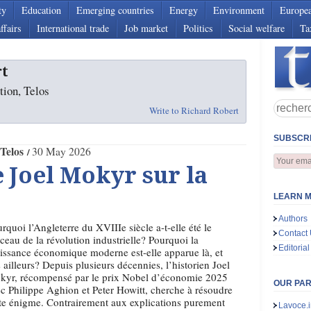
ty
Education
Emerging countries
Energy
Environment
Europe
ffairs
International trade
Job market
Politics
Social welfare
Ta
rt
tion, Telos
Write to Richard Robert
SUBSCRI
Telos
30 May 2026
e Joel Mokyr sur la
LEARN M
Authors
rquoi l’Angleterre du XVIIIe siècle a-t-elle été le
Contact
ceau de la révolution industrielle? Pourquoi la
Editorial
issance économique moderne est-elle apparue là, et
 ailleurs? Depuis plusieurs décennies, l’historien Joel
kyr, récompensé par le prix Nobel d’économie 2025
OUR PA
c Philippe Aghion et Peter Howitt, cherche à résoudre
te énigme. Contrairement aux explications purement
Lavoce.i