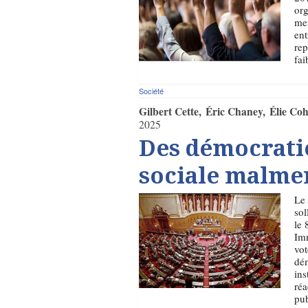
org
men
ent
rep
fai
Société
Gilbert Cette
Éric Chaney
Élie Co
2025
Des démocratie
sociale malme
Le 
sol
le 
Imm
vot
dém
ins
réa
pub