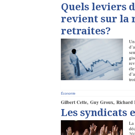
Quels leviers d
revient sur la
retraites?
Un 
d’a
sen
gis
rev
éle
d’a
tro
Économie
Gilbert Cette
Guy Groux
Richard 
Les syndicats 
La 
déc
201