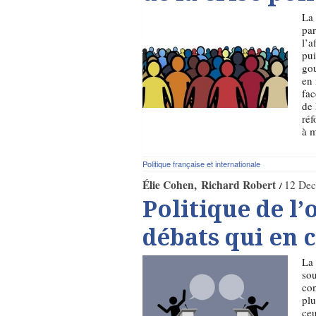
La 
par
l’a
pui
gou
en 
fac
de 
réf
à m
Politique française et internationale
Élie Cohen
Richard Robert
12 Dec
Politique de l’o
débats qui en 
La 
sou
con
plu
ceu