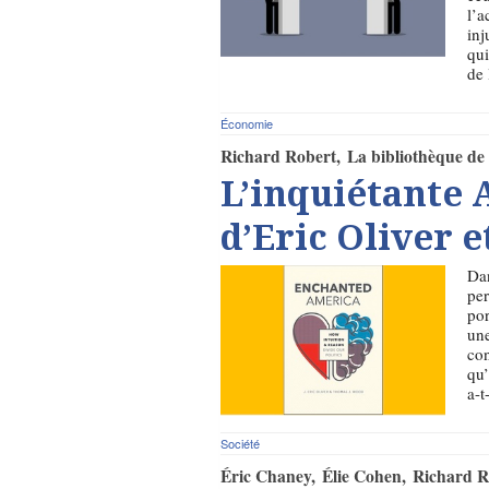
l’a
inj
qui
de 
Économie
Richard Robert
La bibliothèque de 
L’inquiétante
d’Eric Oliver 
Dan
per
por
une
con
qu’
a-t
Société
Éric Chaney
Élie Cohen
Richard R