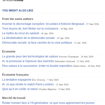
YOU MIGHT ALSO LIKE
From the same authors
Inverser le décrochage européen: les pistes d’Antonin Bergeaud
27 June 2026
Trois leçons de Joel Mokyr sur la croissance
30 May 2026
Le mythe du recul du salariat
30 Apr. 2026
La dévitalisation de la démocratie sociale
24 Apr. 2026
Démocratie sociale: la face cachée de la crise politique
21 Jan. 2026
Économie
La grande peur des technologies de rupture
24 July 2026
Vincent Champain
IA: la promesse à l’épreuve des marchés
21 July 2026
Sébastien Guinard
Plus-values à la succession: éviter la double imposition
20 July 2026
Olivier Klein
Économie française
La tentation espagnole
7 July 2026
Éric Chaney
IA: ce que révèle le match Paris-Londres
12 June 2026
Quoi qu’il en coûte: le retour
9 June 2026
Charles Wyplosz
Marché du travail
Rester humain face à l’IA générative: ce que nous apprennent les jeunes