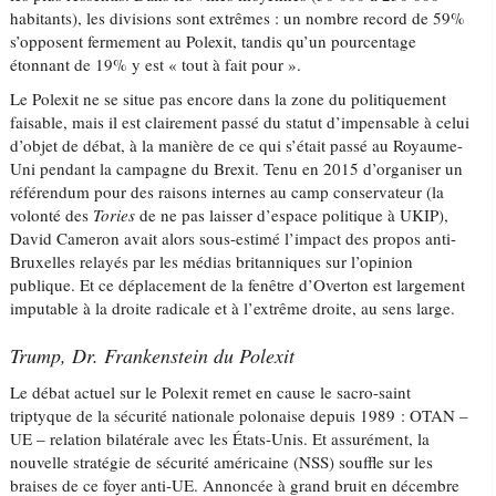
habitants), les divisions sont extrêmes : un nombre record de 59%
s’opposent fermement au Polexit, tandis qu’un pourcentage
étonnant de 19% y est « tout à fait pour ».
Le Polexit ne se situe pas encore dans la zone du politiquement
faisable, mais il est clairement passé du statut d’impensable à celui
d’objet de débat, à la manière de ce qui s’était passé au Royaume-
Uni pendant la campagne du Brexit. Tenu en 2015 d’organiser un
référendum pour des raisons internes au camp conservateur (la
volonté des
Tories
de ne pas laisser d’espace politique à UKIP),
David Cameron avait alors sous-estimé l’impact des propos anti-
Bruxelles relayés par les médias britanniques sur l’opinion
publique. Et ce déplacement de la fenêtre d’Overton est largement
imputable à la droite radicale et à l’extrême droite, au sens large.
Trump, Dr. Frankenstein du Polexit
Le débat actuel sur le Polexit remet en cause le sacro-saint
triptyque de la sécurité nationale polonaise depuis 1989 : OTAN –
UE – relation bilatérale avec les États-Unis. Et assurément, la
nouvelle stratégie de sécurité américaine (NSS) souffle sur les
braises de ce foyer anti-UE. Annoncée à grand bruit en décembre