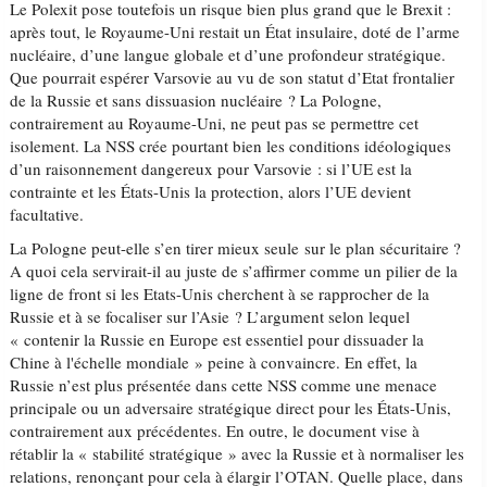
Le Polexit pose toutefois un risque bien plus grand que le Brexit :
après tout, le Royaume-Uni restait un État insulaire, doté de l’arme
nucléaire, d’une langue globale et d’une profondeur stratégique.
Que pourrait espérer Varsovie au vu de son statut d’Etat frontalier
de la Russie et sans dissuasion nucléaire ? La Pologne,
contrairement au Royaume-Uni, ne peut pas se permettre cet
isolement. La NSS crée pourtant bien les conditions idéologiques
d’un raisonnement dangereux pour Varsovie : si l’UE est la
contrainte et les États-Unis la protection, alors l’UE devient
facultative.
La Pologne peut-elle s’en tirer mieux seule sur le plan sécuritaire ?
A quoi cela servirait-il au juste de s’affirmer comme un pilier de la
ligne de front si les Etats-Unis cherchent à se rapprocher de la
Russie et à se focaliser sur l’Asie ? L’argument selon lequel
« contenir la Russie en Europe est essentiel pour dissuader la
Chine à l'échelle mondiale » peine à convaincre. En effet, la
Russie n’est plus présentée dans cette NSS comme une menace
principale ou un adversaire stratégique direct pour les États-Unis,
contrairement aux précédentes. En outre, le document vise à
rétablir la « stabilité stratégique » avec la Russie et à normaliser les
relations, renonçant pour cela à élargir l’OTAN. Quelle place, dans