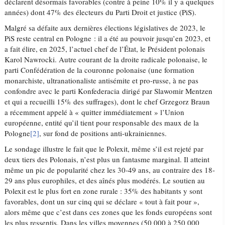
déclarent désormais favorables (contre à peine 10% il y a quelques
années) dont 47% des électeurs du Parti Droit et justice (PiS).
Malgré sa défaite aux dernières élections législatives de 2023, le
PiS reste central en Pologne : il a été au pouvoir jusqu’en 2023, et
a fait élire, en 2025, l’actuel chef de l’État, le Président polonais
Karol Nawrocki. Autre courant de la droite radicale polonaise, le
parti Confédération de la couronne polonaise (une formation
monarchiste, ultranationaliste antisémite et pro-russe, à ne pas
confondre avec le parti Konfederacia dirigé par Slawomir Mentzen
et qui a recueilli 15% des suffrages), dont le chef Grzegorz Braun
a récemment appelé à « quitter immédiatement » l’Union
européenne, entité qu’il tient pour responsable des maux de la
Pologne
[2]
, sur fond de positions anti-ukrainiennes.
Le sondage illustre le fait que le Polexit, même s’il est rejeté par
deux tiers des Polonais, n’est plus un fantasme marginal. Il atteint
même un pic de popularité chez les 30-49 ans, au contraire des 18-
29 ans plus europhiles, et des aînés plus modérés. Le soutien au
Polexit est le plus fort en zone rurale : 35% des habitants y sont
favorables, dont un sur cinq qui se déclare « tout à fait pour »,
alors même que c’est dans ces zones que les fonds européens sont
les plus ressentis. Dans les villes moyennes (50 000 à 250 000