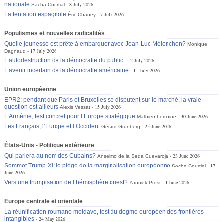
nationale
8 July 2026
Sacha Courtial
La tentation espagnole
7 July 2026
Éric Chaney
Populismes et nouvelles radicalités
Quelle jeunesse est prête à embarquer avec Jean-Luc Mélenchon?
Monique
17 July 2026
Dagnaud
L’autodestruction de la démocratie du public
12 July 2026
L’avenir incertain de la démocratie américaine
11 July 2026
Union européenne
EPR2: pendant que Paris et Bruxelles se disputent sur le marché, la vraie
question est ailleurs
15 July 2026
Alexis Vessat
L’Arménie, test concret pour l’Europe stratégique
30 June 2026
Mathieu Lemoine
Les Français, l’Europe et l’Occident
25 June 2026
Gérard Grunberg
États-Unis - Politique extérieure
Qui parlera au nom des Cubains?
23 June 2026
Anselmo de la Seda Cuevaroja
Sommet Trump-Xi: le piège de la marginalisation européenne
17
Sacha Courtial
June 2026
Vers une trumpisation de l’hémisphère ouest?
1 June 2026
Yannick Prost
Europe centrale et orientale
La réunification roumano moldave, test du dogme européen des frontières
intangibles
24 May 2026