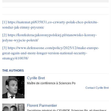
[1]
https://natemat.pl/635831,co-czwarty-polak-chce-polexitu-
sondaz-jak-zimny-prysznic
[2]
https://konfederacjakoronypolskiej.pl/stanowisko-korony-
jedyne-wyjscie-polexit/
[3]
https://www.defenseone.com/policy/2025/12/make-europe-
great-again-and-more-longer-version-national-security-
strategy/410038/
THE AUTHORS
Cyrille Bret
Maître de conférence à Sciences Po
Contact Cyrille Bret
Florent Parmentier
Secrétaire général du CEVIPOF, Sciences Po, et chercheur