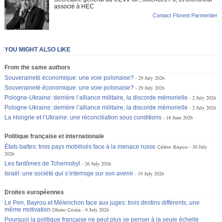
associé à HEC
Contact Florent Parmentier
YOU MIGHT ALSO LIKE
From the same authors
Souveraineté économique: une voie polonaise?
29 July 2026
Souveraineté économique: une voie polonaise?
29 July 2026
Pologne-Ukraine: derrière l’alliance militaire, la discorde mémorielle
2 July 2026
Pologne-Ukraine: derrière l’alliance militaire, la discorde mémorielle
2 July 2026
La Hongrie et l’Ukraine: une réconciliation sous conditions
18 June 2026
Politique française et internationale
États baltes: trois pays mobilisés face à la menace russe
30 July
Céline Bayou
2026
Les fantômes de Tchernobyl
26 July 2026
Israël: une société qui s’interroge sur son avenir
19 July 2026
Droites européennes
Le Pen, Bayrou et Mélenchon face aux juges: trois destins différents, une
même motivation
9 July 2026
Olivier Costa
Pourquoi la politique française ne peut plus se penser à la seule échelle