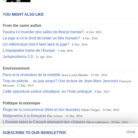
YOU MIGHT ALSO LIKE
From the same author
Faudra-t-il inventer des salles de fitness mental?
8 Feb. 2023
Le juge a-t-il le droit de rester un être humain?
8 Oct. 2018
Un référendum doit-il faire taire le juge?
8 Nov. 2016
L’impalpable haine de l’Europe
4 July 2016
Jurisprudence 2.0
21 Apr. 2016
Environnement
Paris et la révolution de la mobilité
19 Oct. 2016
Jean-Louis Missika
Trop de pétrole… ou pas assez? Une lecture de Jean-Marc Jancovici
François
11 Dec. 2015
Meunier
Cette opportune justice climatique, ou l’Inde ambiguë
9 Dec. 2015
Politique économique
Éloge de la concurrence (libre et non faussée)
23 Dec. 2016
Olivier Fréget
Malgoverno à la française
21 Dec. 2016
Élie Cohen
L’Europe selon le Conseil allemand des «Sages»
20 Dec. 2016
Rémi Lallement
JOIN US
CLOSE
close
SUBSCRIBE TO OUR NEWSLETTER