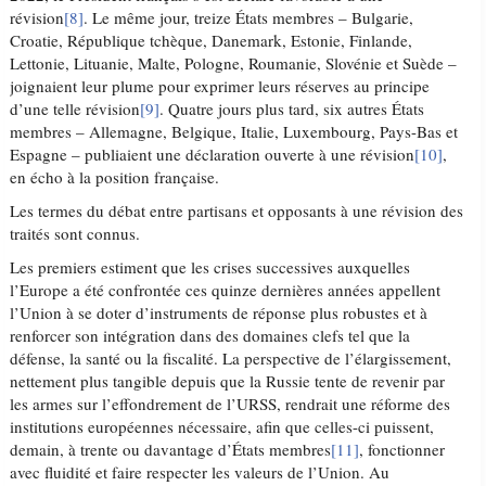
révision
[8]
. Le même jour, treize États membres – Bulgarie,
Croatie, République tchèque, Danemark, Estonie, Finlande,
Lettonie, Lituanie, Malte, Pologne, Roumanie, Slovénie et Suède –
joignaient leur plume pour exprimer leurs réserves au principe
d’une telle révision
[9]
. Quatre jours plus tard, six autres États
membres – Allemagne, Belgique, Italie, Luxembourg, Pays-Bas et
Espagne – publiaient une déclaration ouverte à une révision
[10]
,
en écho à la position française.
Les termes du débat entre partisans et opposants à une révision des
traités sont connus.
Les premiers estiment que les crises successives auxquelles
l’Europe a été confrontée ces quinze dernières années appellent
l’Union à se doter d’instruments de réponse plus robustes et à
renforcer son intégration dans des domaines clefs tel que la
défense, la santé ou la fiscalité. La perspective de l’élargissement,
nettement plus tangible depuis que la Russie tente de revenir par
les armes sur l’effondrement de l’URSS, rendrait une réforme des
institutions européennes nécessaire, afin que celles-ci puissent,
demain, à trente ou davantage d’États membres
[11]
, fonctionner
avec fluidité et faire respecter les valeurs de l’Union. Au