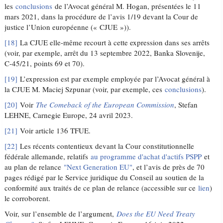
les
conclusions
de l’Avocat général M. Hogan, présentées le 11
mars 2021, dans la procédure de l’avis 1/19 devant la Cour de
justice l’Union européenne (« CJUE »)).
[18]
La CJUE elle-même recourt à cette expression dans ses arrêts
(voir, par exemple, arrêt du 13 septembre 2022, Banka Slovenije,
C-45/21, points 69 et 70).
[19]
L’expression est par exemple employée par l’Avocat général à
la CJUE M. Maciej Szpunar (voir, par exemple, ces
conclusions
).
[20]
Voir
The Comeback of the European Commission
, Stefan
LEHNE, Carnegie Europe, 24 avril 2023.
[21]
Voir article 136 TFUE.
[22]
Les récents contentieux devant la Cour constitutionnelle
fédérale allemande, relatifs
au programme d'achat d'actifs PSPP
et
au plan de relance
"Next Generation EU"
, et l’avis de près de 70
pages rédigé par le Service juridique du Conseil au soutien de la
conformité aux traités de ce plan de relance (accessible sur ce
lien
)
le corroborent.
Voir, sur l’ensemble de l’argument,
Does the EU Need Treaty