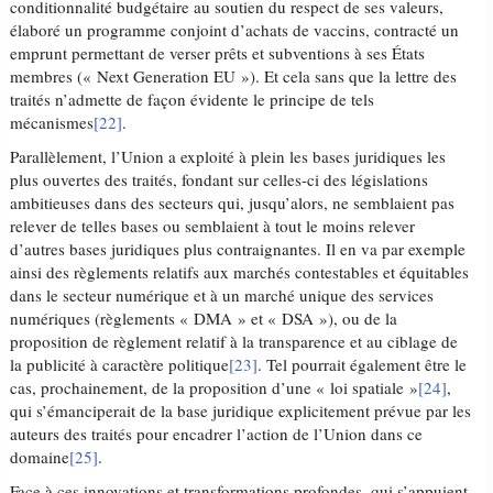
conditionnalité budgétaire au soutien du respect de ses valeurs,
élaboré un programme conjoint d’achats de vaccins, contracté un
emprunt permettant de verser prêts et subventions à ses États
membres (« Next Generation EU »). Et cela sans que la lettre des
traités n’admette de façon évidente le principe de tels
mécanismes
[22]
.
Parallèlement, l’Union a exploité à plein les bases juridiques les
plus ouvertes des traités, fondant sur celles-ci des législations
ambitieuses dans des secteurs qui, jusqu’alors, ne semblaient pas
relever de telles bases ou semblaient à tout le moins relever
d’autres bases juridiques plus contraignantes. Il en va par exemple
ainsi des règlements relatifs aux marchés contestables et équitables
dans le secteur numérique et à un marché unique des services
numériques (règlements « DMA » et « DSA »), ou de la
proposition de règlement relatif à la transparence et au ciblage de
la publicité à caractère politique
[23]
. Tel pourrait également être le
cas, prochainement, de la proposition d’une « loi spatiale »
[24]
,
qui s’émanciperait de la base juridique explicitement prévue par les
auteurs des traités pour encadrer l’action de l’Union dans ce
domaine
[25]
.
Face à ces innovations et transformations profondes, qui s’appuient