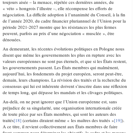
toujours aisée – la menace, répétée ces dernières années, du
« véto » hongrois l’illustre –, elle récompense les efforts de
négociation. La difficile adoption à l’unanimité du Conseil, à la fin
de l’année 2020, du cadre financier pluriannuel de l’Union pour la
période 2021-2027 montre que les résistances les plus fermes
peuvent, parfois au prix d’une négociation « musclée », être
dénouées.
Au demeurant, les récentes évolutions politiques en Pologne nous
disent que même les gouvernements les plus en rupture avec les
valeurs européennes ne sont pas éternels, et que si les États restent,
les gouvernements passent. Les États membres qui malmènent,
aujourd’hui, les fondements du projet européen, seront peut-être,
demain, leurs champions. La révision des traités et la recherche du
consensus qui lui est inhérente doivent s’inscrire dans une réflexion
de temps long, qui dépasse les mandats et les clivages politiques.
Au-delà, on ne peut ignorer que l’Union européenne est, sans
préjudice de sa singularité, une organisation internationale créée
de toute pièce par ses États membres, qui sont les auteurs des
traités
[18]
(certains diraient même « les maîtres des traités »
[19]
).
A ce titre, il revient collectivement aux États membres de faire
front commun pour déterminer les objectifs, le cadre et les moyens