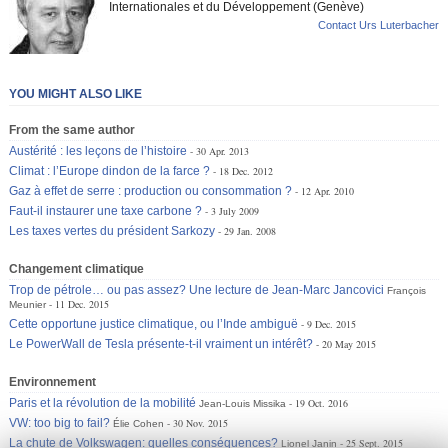
Internationales et du Développement (Genève)
Contact Urs Luterbacher
YOU MIGHT ALSO LIKE
From the same author
Austérité : les leçons de l’histoire
30 Apr. 2013
Climat : l’Europe dindon de la farce ?
18 Dec. 2012
Gaz à effet de serre : production ou consommation ?
12 Apr. 2010
Faut-il instaurer une taxe carbone ?
3 July 2009
Les taxes vertes du président Sarkozy
29 Jan. 2008
Changement climatique
Trop de pétrole… ou pas assez? Une lecture de Jean-Marc Jancovici
François
11 Dec. 2015
Meunier
Cette opportune justice climatique, ou l’Inde ambiguë
9 Dec. 2015
Le PowerWall de Tesla présente-t-il vraiment un intérêt?
20 May 2015
Environnement
Paris et la révolution de la mobilité
19 Oct. 2016
Jean-Louis Missika
VW: too big to fail?
30 Nov. 2015
Élie Cohen
La chute de Volkswagen: quelles conséquences?
25 Sept. 2015
Lionel Janin