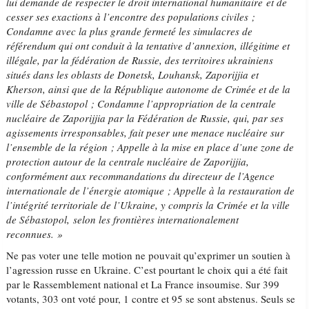
lui demande de respecter le droit international humanitaire et de
cesser ses exactions à l’encontre des populations civiles ;
Condamne avec la plus grande fermeté les simulacres de
référendum qui ont conduit à la tentative d’annexion, illégitime et
illégale, par la fédération de Russie, des territoires ukrainiens
situés dans les oblasts de Donetsk, Louhansk, Zaporijjia et
Kherson, ainsi que de la République autonome de Crimée et de la
ville de Sébastopol ; Condamne l’appropriation de la centrale
nucléaire de Zaporijjia par la Fédération de Russie, qui, par ses
agissements irresponsables, fait peser une menace nucléaire sur
l’ensemble de la région ; Appelle à la mise en place d’une zone de
protection autour de la centrale nucléaire de Zaporijjia,
conformément aux recommandations du directeur de l’Agence
internationale de l’énergie atomique ; Appelle à la restauration de
l’intégrité territoriale de l’Ukraine, y compris la Crimée et la ville
de Sébastopol, selon les frontières internationalement
reconnues. »
Ne pas voter une telle motion ne pouvait qu’exprimer un soutien à
l’agression russe en Ukraine. C’est pourtant le choix qui a été fait
par le Rassemblement national et La France insoumise. Sur 399
votants, 303 ont voté pour, 1 contre et 95 se sont abstenus. Seuls se