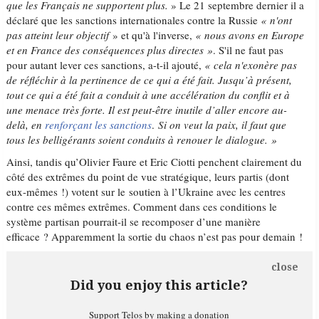
que les Français ne supportent plus.
» Le 21 septembre dernier il a
déclaré que les sanctions internationales contre la Russie
« n'ont
pas atteint leur objectif
» et qu'à l'inverse,
« nous avons en Europe
et en France des conséquences plus directes »
. S'il ne faut pas
pour autant lever ces sanctions, a-t-il ajouté,
« cela n'exonère pas
de réfléchir à la pertinence de ce qui a été fait. Jusqu’à présent,
tout ce qui a été fait a conduit à une accélération du conflit et à
une menace très forte. Il est peut-être inutile d’aller encore au-
delà, en
renforçant les sanctions
.
Si on veut la paix, il faut que
tous les belligérants soient conduits à renouer le dialogue. »
Ainsi, tandis qu’Olivier Faure et Eric Ciotti penchent clairement du
côté des extrêmes du point de vue stratégique, leurs partis (dont
eux-mêmes !) votent sur le soutien à l’Ukraine avec les centres
contre ces mêmes extrêmes. Comment dans ces conditions le
système partisan pourrait-il se recomposer d’une manière
efficace ? Apparemment la sortie du chaos n’est pas pour demain !
close
Did you enjoy this article?
Support Telos by making a donation