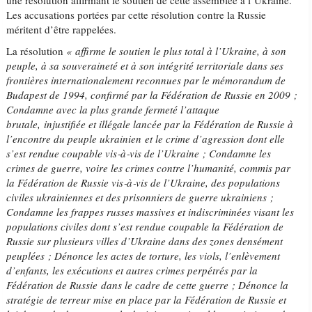
une résolution affirmant le soutien de cette assemblée à l’Ukraine.
Les accusations portées par cette résolution contre la Russie
méritent d’être rappelées.
La résolution
« affirme le soutien le plus total à l’Ukraine, à son
peuple, à sa souveraineté et à son intégrité territoriale dans ses
frontières internationalement reconnues par le mémorandum de
Budapest de 1994, confirmé par la Fédération de Russie en 2009 ;
Condamne avec la plus grande fermeté l’attaque
brutale, injustifiée et illégale lancée par la Fédération de Russie à
l’encontre du peuple ukrainien et le crime d’agression dont elle
s’est rendue coupable vis‑à‑vis de l’Ukraine ; Condamne les
crimes de guerre, voire les crimes contre l’humanité, commis par
la Fédération de Russie vis‑à‑vis de l’Ukraine, des populations
civiles ukrainiennes et des prisonniers de guerre ukrainiens ;
Condamne les frappes russes massives et indiscriminées visant les
populations civiles dont s’est rendue coupable la Fédération de
Russie sur plusieurs villes d’Ukraine dans des zones densément
peuplées ; Dénonce les actes de torture, les viols, l’enlèvement
d’enfants, les exécutions et autres crimes perpétrés par la
Fédération de Russie dans le cadre de cette guerre ; Dénonce la
stratégie de terreur mise en place par la Fédération de Russie et