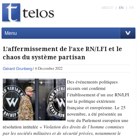
ABOUT
|
EN
|
FR
Menu
L’affermissement de l’axe RN/LFI et le
chaos du système partisan
Gérard Grunberg
6 December 2022
Des événements politiques
récents ont confirmé
l’établissement d’un axe RN/LFI
sur la politique extérieure
française et européenne. Le 25
novembre, a été présentée au
vote du Parlement européen une
résolution intitulée
« Violation des droits de l’homme commises
par les sociétés militaires et de sécurité privées, notamment le