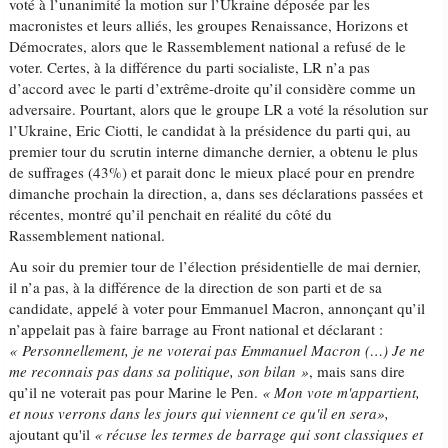
voté à l’unanimité la motion sur l’Ukraine déposée par les
macronistes et leurs alliés, les groupes Renaissance, Horizons et
Démocrates, alors que le Rassemblement national a refusé de le
voter. Certes, à la différence du parti socialiste, LR n’a pas
d’accord avec le parti d’extrême-droite qu’il considère comme un
adversaire. Pourtant, alors que le groupe LR a voté la résolution sur
l’Ukraine, Eric Ciotti, le candidat à la présidence du parti qui, au
premier tour du scrutin interne dimanche dernier, a obtenu le plus
de suffrages (43%) et parait donc le mieux placé pour en prendre
dimanche prochain la direction, a, dans ses déclarations passées et
récentes, montré qu’il penchait en réalité du côté du
Rassemblement national.
Au soir du premier tour de l’élection présidentielle de mai dernier,
il n’a pas, à la différence de la direction de son parti et de sa
candidate, appelé à voter pour Emmanuel Macron, annonçant qu’il
n’appelait pas à faire barrage au Front national et déclarant :
« Personnellement, je ne voterai pas Emmanuel Macron (…) Je ne
me reconnais pas dans sa politique, son bilan »
, mais sans dire
qu’il ne voterait pas pour Marine le Pen.
« Mon vote m'appartient,
et nous verrons dans les jours qui viennent ce qu'il en sera»,
ajoutant qu'il
« récuse les termes de barrage qui sont classiques et