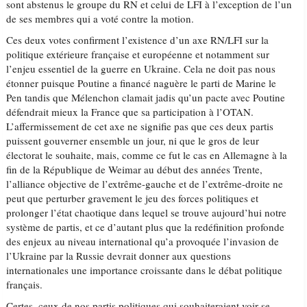
sont abstenus le groupe du RN et celui de LFI à l’exception de l’un
de ses membres qui a voté contre la motion.
Ces deux votes confirment l’existence d’un axe RN/LFI sur la
politique extérieure française et européenne et notamment sur
l’enjeu essentiel de la guerre en Ukraine. Cela ne doit pas nous
étonner puisque Poutine a financé naguère le parti de Marine le
Pen tandis que Mélenchon clamait jadis qu’un pacte avec Poutine
défendrait mieux la France que sa participation à l’OTAN.
L’affermissement de cet axe ne signifie pas que ces deux partis
puissent gouverner ensemble un jour, ni que le gros de leur
électorat le souhaite, mais, comme ce fut le cas en Allemagne à la
fin de la République de Weimar au début des années Trente,
l’alliance objective de l’extrême-gauche et de l’extrême-droite ne
peut que perturber gravement le jeu des forces politiques et
prolonger l’état chaotique dans lequel se trouve aujourd’hui notre
système de partis, et ce d’autant plus que la redéfinition profonde
des enjeux au niveau international qu’a provoquée l’invasion de
l’Ukraine par la Russie devrait donner aux questions
internationales une importance croissante dans le débat politique
français.
Certes, ceux de nos partis politiques qui souhaiteraient voir se