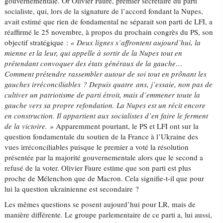
gouvernementale. Or Olivier Faure, premier secrétaire du parti
socialiste, qui, lors de la signature de l’accord fondant la Nupes,
avait estimé que rien de fondamental ne séparait son parti de LFI, a
réaffirmé le 25 novembre, à propos du prochain congrès du PS, son
objectif stratégique :
« Deux lignes s’affrontent aujourd’hui, la
mienne et la leur, qui appelle à sortir de la Nupes tout en
prétendant convoquer des états généraux de la gauche…
Comment prétendre rassembler autour de soi tout en prônant les
gauches irréconciliables ? Depuis quatre ans, j’essaie, non pas de
cultiver un patriotisme de parti étroit, mais d’emmener toute la
gauche vers sa propre refondation. La Nupes est un récit encore
en construction. Il appartient aux socialistes d’en faire le ferment
de la victoire. »
Apparemment pourtant, le PS et LFI ont sur la
question fondamentale du soutien de la France à l’Ukraine des
vues irréconciliables puisque le premier a voté la résolution
présentée par la majorité gouvernementale alors que le second a
refusé de la voter. Olivier Faure estime que son parti est plus
proche de Mélenchon que de Macron. Cela signifie-t-il que pour
lui la question ukrainienne est secondaire ?
Les mêmes questions se posent aujourd’hui pour LR, mais de
manière différente. Le groupe parlementaire de ce parti a, lui aussi,