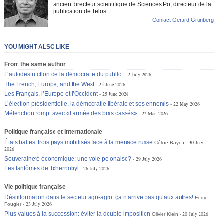
ancien directeur scientifique de Sciences Po, directeur de la
publication de Telos
Contact Gérard Grunberg
YOU MIGHT ALSO LIKE
From the same author
L’autodestruction de la démocratie du public
12 July 2026
The French, Europe, and the West
25 June 2026
Les Français, l’Europe et l’Occident
25 June 2026
L’élection présidentielle, la démocratie libérale et ses ennemis
22 May 2026
Mélenchon rompt avec «l’armée des bras cassés»
27 Mar. 2026
Politique française et internationale
États baltes: trois pays mobilisés face à la menace russe
30 July
Céline Bayou
2026
Souveraineté économique: une voie polonaise?
29 July 2026
Les fantômes de Tchernobyl
26 July 2026
Vie politique française
Désinformation dans le secteur agri-agro: ça n’arrive pas qu’aux autres!
Eddy
23 July 2026
Fougier
Plus-values à la succession: éviter la double imposition
20 July 2026
Olivier Klein