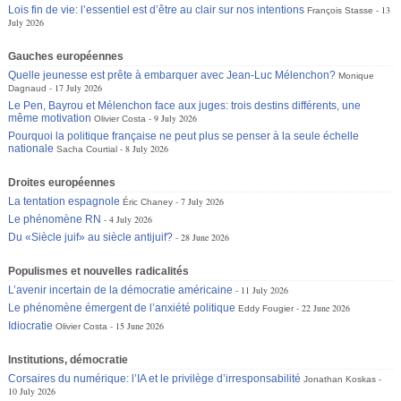
Lois fin de vie: l’essentiel est d’être au clair sur nos intentions
13
François Stasse
July 2026
Gauches européennes
Quelle jeunesse est prête à embarquer avec Jean-Luc Mélenchon?
Monique
17 July 2026
Dagnaud
Le Pen, Bayrou et Mélenchon face aux juges: trois destins différents, une
même motivation
9 July 2026
Olivier Costa
Pourquoi la politique française ne peut plus se penser à la seule échelle
nationale
8 July 2026
Sacha Courtial
Droites européennes
La tentation espagnole
7 July 2026
Éric Chaney
Le phénomène RN
4 July 2026
Du «Siècle juif» au siècle antijuif?
28 June 2026
Populismes et nouvelles radicalités
L’avenir incertain de la démocratie américaine
11 July 2026
Le phénomène émergent de l’anxiété politique
22 June 2026
Eddy Fougier
Idiocratie
15 June 2026
Olivier Costa
Institutions, démocratie
Corsaires du numérique: l’IA et le privilège d’irresponsabilité
Jonathan Koskas
10 July 2026