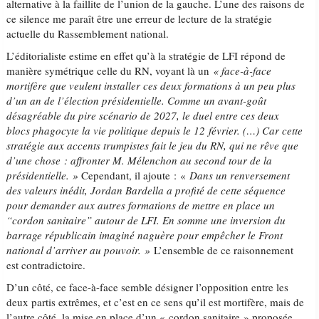
alternative à la faillite de l’union de la gauche. L’une des raisons de
ce silence me paraît être une erreur de lecture de la stratégie
actuelle du Rassemblement national.
L’éditorialiste estime en effet qu’à la stratégie de LFI répond de
manière symétrique celle du RN, voyant là un
« face-à-face
mortifère
que veulent installer ces deux formations à un peu plus
d’un an de l’élection présidentielle. Comme un avant-goût
désagréable du pire scénario de 2027, le duel entre ces deux
blocs phagocyte la vie politique depuis le 12 février. (…)
Car cette
stratégie aux accents trumpistes fait le jeu du RN, qui ne rêve que
d’une chose : affronter M. Mélenchon au second tour de la
présidentielle. »
Cependant, il ajoute : «
Dans un renversement
des valeurs inédit, Jordan Bardella a profité de cette séquence
pour demander aux autres formations de mettre en place un
“cordon sanitaire” autour de LFI. En somme une inversion du
barrage républicain imaginé naguère pour empêcher le Front
national d’arriver au pouvoir. »
L’ensemble de ce raisonnement
est contradictoire.
D’un côté, ce face-à-face semble désigner l’opposition entre les
deux partis extrêmes, et c’est en ce sens qu’il est mortifère, mais de
l’autre côté, la mise en place d’un « cordon sanitaire » proposée