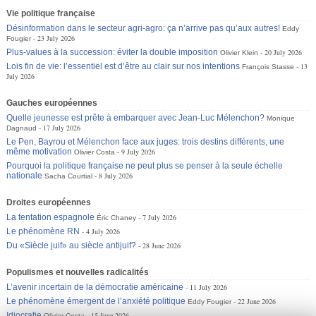
Vie politique française
Désinformation dans le secteur agri-agro: ça n’arrive pas qu’aux autres!
Eddy
23 July 2026
Fougier
Plus-values à la succession: éviter la double imposition
20 July 2026
Olivier Klein
Lois fin de vie: l’essentiel est d’être au clair sur nos intentions
13
François Stasse
July 2026
Gauches européennes
Quelle jeunesse est prête à embarquer avec Jean-Luc Mélenchon?
Monique
17 July 2026
Dagnaud
Le Pen, Bayrou et Mélenchon face aux juges: trois destins différents, une
même motivation
9 July 2026
Olivier Costa
Pourquoi la politique française ne peut plus se penser à la seule échelle
nationale
8 July 2026
Sacha Courtial
Droites européennes
La tentation espagnole
7 July 2026
Éric Chaney
Le phénomène RN
4 July 2026
Du «Siècle juif» au siècle antijuif?
28 June 2026
Populismes et nouvelles radicalités
L’avenir incertain de la démocratie américaine
11 July 2026
Le phénomène émergent de l’anxiété politique
22 June 2026
Eddy Fougier
Idiocratie
15 June 2026
Olivier Costa