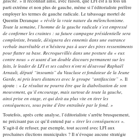
gauche.
» Il reconnaît ainsi, avec raison, que LFI est à la fois un
parti extrême et non plus de gauche, même si l’éditorialiste préfère
employer les termes de gauche radicale. Le tabassage mortel de
Quentin Deranque
«
révèle la vraie nature du mélenchonisme.
Toute la semaine, l’homme de la gauche radicale s’est empressé
de confirmer les craintes : sa future campagne présidentielle sera
complotiste, brutale, désignera des ennemis dans une outrance
verbale inarrêtable et n’hésitera pas à user des pires ressentiments
pour flatter sa base. Recroquevillés dans une posture du « eux
contre nous » et usant d’un double discours permanent sur les
faits, le leader de LFI et ses cadres n’ont ni désavoué Raphaël
Arnault, député “insoumis” du Vaucluse et fondateur de la Jeune
Garde, ni pris leurs distances avec le groupe “antifasciste” ».
Il
ajoute : «
Le résultat ne pourra être que la diabolisation de son
mouvement, qu’il encourage, mais surtout de toute la gauche,
ainsi prise en otage, et qui doit au plus vite en tirer les
conséquences, sous peine d’être entraînée par le fond. »
Toutefois, après cette analyse, l’éditorialiste s’arrête brusquement,
ne précisant pas ce qu’il entend par «
tirer les conséquences ».
S’agit-il de refuser, par exemple, tout accord avec LFI aux
prochaines élections municipales ? Il n’évoque aucune stratégie