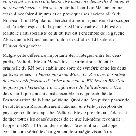
pourraient eux aussi d’ailleurs être dans une démarche d’union et
de rassemblement ».
En sens contraire Jean-Luc Mélenchon ne
cesse d’accabler d’injures et de provoquer ses anciens alliés du
Nouveau Front Populaire, cherchant à les marginaliser et à occuper
seul l’ancien espace de la gauche. Si l’adversaire de LFI est en
réalité le Parti socialiste celui du RN est l’ensemble de la gauche.
Alors que le RN recherche l’union des droites, LFI saborde
l’Union des gauches.
Malgré cette différence importante des stratégies entre les deux
partis, l’éditorialiste du
Monde
insiste surtout sur l’identité
originelle du RN pour établir une sorte de symétrie entre les deux
partis extrêmes : «
Fondé par Jean-Marie Le Pen avec le soutien
de cadres néofascistes d’Ordre nouveau, le FN devenu RN n’est
toujours pas hermétique aux influences de l’ultradroite. »
Ces
deux partis porteraient ainsi ensemble la responsabilité de
l’extrémisation de la lutte politique. Quoi que l’on puisse penser de
l’évolution du Rassemblement national, une telle perception du
paysage politique empêche l’éditorialiste de prendre au sérieux et
de tirer toutes les conséquences de ce que lui-même reconnaît :
l’appel du RN à l’Union des droites. L’avenir dira si cet appel
constitue un véritable changement de stratégie visant à un