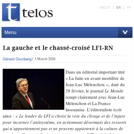
ABOUT
|
EN
|
FR
Menu
La gauche et le chassé-croisé LFI-RN
Gérard Grunberg
3 March 2026
Dans un éditorial important titré
« La fuite en avant mortifère de
Jean-Luc Mélenchon », daté du
28 février, le journal
Le Monde
rompt clairement avec Jean-Luc
Mélenchon et La France
Insoumise. L’éditorialiste écrit
ainsi :
«
Le leader de LFI a choisi la voie du clivage et de l’injure
pour incarner l’antisystème, en actionnant désormais des ressorts
qui n’appartiennent pas et ne peuvent appartenir à la culture de