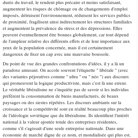
durée du travail, le rendent plus précaire et moins satisfaisant,
augmentent les risques de chômage ou de changements d'emploi
imposés, détruisent l'environnement, réduisent les services publics
de proximité, fragilisent ainsi indirectement les structures familiales
et augmentent la prévalence du stress et des dépressions. Elles
peuvent éventuellement être bonnes globalement, car tout dépend
de l'ampleur relative des différents effets et de leur importance aux
yeux de la population concernée, mais il est certainement
dangereux de fixer un cap avec une mauvaise boussole.
Du point de vue des grandes confrontations d'idées, il y a là un
paradoxe amusant. On accole souvent l'étiquette " libérale " (avec
des variantes péjoratives comme " ultra " ou " néo ") aux discours
qui promeuvent la logique productiviste, mais c'est là une erreur.
Le véritable libéralisme ne s'inquiète pas de savoir si les individus
préfèrent la consommation de biens manufacturés, de beaux
paysages ou des siestes répétées. Les discours ambiants sur la
croissance et la compétitivité sont en réalité beaucoup plus proches
de l'idéologie soviétique que du libéralisme. Ils identifient l'intérêt
national à la valeur ajoutée totale des entreprises résidentes,
comme s'il s'agissait d'une seule entreprise nationale. Dans une
économie de marché digne de ce nom, et mondialisée qui plus est,