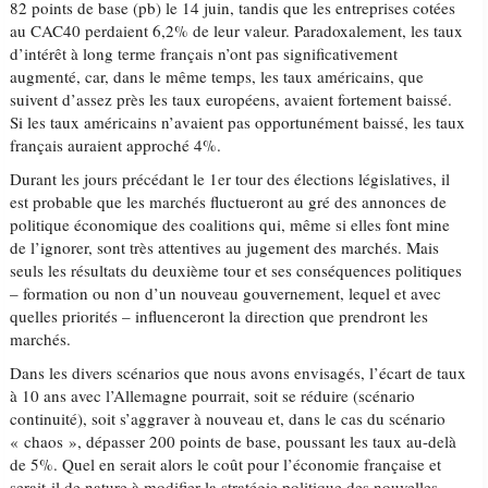
82 points de base (pb) le 14 juin, tandis que les entreprises cotées
au CAC40 perdaient 6,2% de leur valeur. Paradoxalement, les taux
d’intérêt à long terme français n’ont pas significativement
augmenté, car, dans le même temps, les taux américains, que
suivent d’assez près les taux européens, avaient fortement baissé.
Si les taux américains n’avaient pas opportunément baissé, les taux
français auraient approché 4%.
Durant les jours précédant le 1er tour des élections législatives, il
est probable que les marchés fluctueront au gré des annonces de
politique économique des coalitions qui, même si elles font mine
de l’ignorer, sont très attentives au jugement des marchés. Mais
seuls les résultats du deuxième tour et ses conséquences politiques
– formation ou non d’un nouveau gouvernement, lequel et avec
quelles priorités – influenceront la direction que prendront les
marchés.
Dans les divers scénarios que nous avons envisagés, l’écart de taux
à 10 ans avec l’Allemagne pourrait, soit se réduire (scénario
continuité), soit s’aggraver à nouveau et, dans le cas du scénario
« chaos », dépasser 200 points de base, poussant les taux au-delà
de 5%. Quel en serait alors le coût pour l’économie française et
serait-il de nature à modifier la stratégie politique des nouvelles