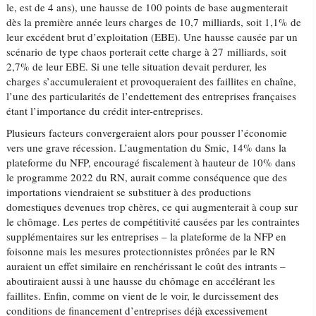
le, est de 4 ans), une hausse de 100 points de base augmenterait
dès la première année leurs charges de 10,7 milliards, soit 1,1% de
leur excédent brut d’exploitation (EBE). Une hausse causée par un
scénario de type chaos porterait cette charge à 27 milliards, soit
2,7% de leur EBE. Si une telle situation devait perdurer, les
charges s’accumuleraient et provoqueraient des faillites en chaîne,
l’une des particularités de l’endettement des entreprises françaises
étant l’importance du crédit inter-entreprises.
Plusieurs facteurs convergeraient alors pour pousser l’économie
vers une grave récession. L’augmentation du Smic, 14% dans la
plateforme du NFP, encouragé fiscalement à hauteur de 10% dans
le programme 2022 du RN, aurait comme conséquence que des
importations viendraient se substituer à des productions
domestiques devenues trop chères, ce qui augmenterait à coup sur
le chômage. Les pertes de compétitivité causées par les contraintes
supplémentaires sur les entreprises – la plateforme de la NFP en
foisonne mais les mesures protectionnistes prônées par le RN
auraient un effet similaire en renchérissant le coût des intrants –
aboutiraient aussi à une hausse du chômage en accélérant les
faillites. Enfin, comme on vient de le voir, le durcissement des
conditions de financement d’entreprises déjà excessivement