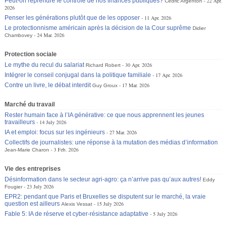
Peut-on reprendre le contrôle de nos finances publiques?
22 Apr.
Cédric Argenton
2026
Penser les générations plutôt que de les opposer
11 Apr. 2026
Le protectionnisme américain après la décision de la Cour suprême
Didier
24 Mar. 2026
Chambovey
Protection sociale
Le mythe du recul du salariat
30 Apr. 2026
Richard Robert
Intégrer le conseil conjugal dans la politique familiale
17 Apr. 2026
Contre un livre, le débat interdit
17 Mar. 2026
Guy Groux
Marché du travail
Rester humain face à l’IA générative: ce que nous apprennent les jeunes
travailleurs
14 July 2026
IA et emploi: focus sur les ingénieurs
27 Mar. 2026
Collectifs de journalistes: une réponse à la mutation des médias d’information
3 Feb. 2026
Jean-Marie Charon
Vie des entreprises
Désinformation dans le secteur agri-agro: ça n’arrive pas qu’aux autres!
Eddy
23 July 2026
Fougier
EPR2: pendant que Paris et Bruxelles se disputent sur le marché, la vraie
question est ailleurs
15 July 2026
Alexis Vessat
Fable 5: IA de réserve et cyber-résistance adaptative
5 July 2026