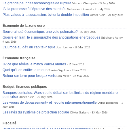
La grande peur des technologies de rupture
24 July 2026
Vincent Champain
IA: la promesse à l’épreuve des marchés
21 July 2026
Sébastien Guinard
Plus-values à la succession: éviter la double imposition
20 July 2026
Olivier Klein
Économie de la zone euro
Souveraineté économique: une voie polonaise?
29 July 2026
Guerre en Iran: le sismographe des anticipations énergétiques
Stéphane Auray
9 Apr. 2026
L’Europe au défi du capital-risque
18 Mar. 2026
Josh Lerner
Économie française
IA: ce que révèle le match Paris-Londres
12 June 2026
Quoi qu’il en coûte: le retour
9 June 2026
Charles Wyplosz
Retour sur terre pour les gaz verts
27 May 2026
Dan Meller
Budget, finances publiques
Banques centrales: Warsh ou le débat sur les limites du régime monétaire
post-crise
25 May 2026
Olivier Klein
Les «jours de dépassement» et l’équité intergénérationnelle
19
Didier Blanchet
May 2026
Les ratés du système de protection sociale
13 May 2026
Olivier Galland
Fiscalité