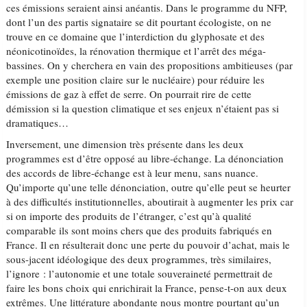
ces émissions seraient ainsi anéantis. Dans le programme du NFP,
dont l’un des partis signataire se dit pourtant écologiste, on ne
trouve en ce domaine que l’interdiction du glyphosate et des
néonicotinoïdes, la rénovation thermique et l’arrêt des méga-
bassines. On y cherchera en vain des propositions ambitieuses (par
exemple une position claire sur le nucléaire) pour réduire les
émissions de gaz à effet de serre. On pourrait rire de cette
démission si la question climatique et ses enjeux n’étaient pas si
dramatiques…
Inversement, une dimension très présente dans les deux
programmes est d’être opposé au libre-échange. La dénonciation
des accords de libre-échange est à leur menu, sans nuance.
Qu’importe qu’une telle dénonciation, outre qu’elle peut se heurter
à des difficultés institutionnelles, aboutirait à augmenter les prix car
si on importe des produits de l’étranger, c’est qu’à qualité
comparable ils sont moins chers que des produits fabriqués en
France. Il en résulterait donc une perte du pouvoir d’achat, mais le
sous-jacent idéologique des deux programmes, très similaires,
l’ignore : l’autonomie et une totale souveraineté permettrait de
faire les bons choix qui enrichirait la France, pense-t-on aux deux
extrêmes. Une littérature abondante nous montre pourtant qu’un