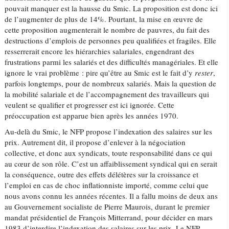
pouvait manquer est la hausse du Smic. La proposition est donc ici
de l’augmenter de plus de 14%. Pourtant, la mise en œuvre de
cette proposition augmenterait le nombre de pauvres, du fait des
destructions d’emplois de personnes peu qualifiées et fragiles. Elle
resserrerait encore les hiérarchies salariales, engendrant des
frustrations parmi les salariés et des difficultés managériales. Et elle
ignore le vrai problème : pire qu’être au Smic est le fait d’y
rester
,
parfois longtemps, pour de nombreux salariés. Mais la question de
la mobilité salariale et de l’accompagnement des travailleurs qui
veulent se qualifier et progresser est ici ignorée. Cette
préoccupation est apparue bien après les années 1970.
Au-delà du Smic, le NFP propose l’indexation des salaires sur les
prix. Autrement dit, il propose d’enlever à la négociation
collective, et donc aux syndicats, toute responsabilité dans ce qui
au cœur de son rôle. C’est un affaiblissement syndical qui en serait
la conséquence, outre des effets délétères sur la croissance et
l’emploi en cas de choc inflationniste importé, comme celui que
nous avons connu les années récentes. Il a fallu moins de deux ans
au Gouvernement socialiste de Pierre Maurois, durant le premier
mandat présidentiel de François Mitterrand, pour décider en mars
1983 d’interdire l’indexation des salaires sur les prix. Le NFP