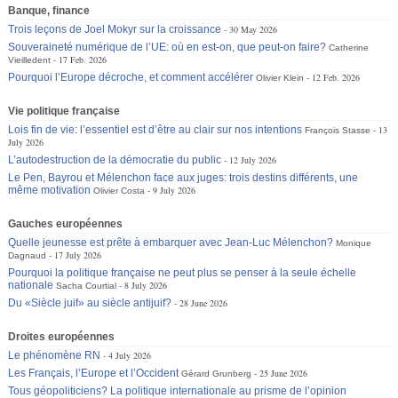
Banque, finance
Trois leçons de Joel Mokyr sur la croissance
30 May 2026
Souveraineté numérique de l’UE: où en est-on, que peut-on faire?
Catherine
17 Feb. 2026
Vieilledent
Pourquoi l’Europe décroche, et comment accélérer
12 Feb. 2026
Olivier Klein
Vie politique française
Lois fin de vie: l’essentiel est d’être au clair sur nos intentions
13
François Stasse
July 2026
L’autodestruction de la démocratie du public
12 July 2026
Le Pen, Bayrou et Mélenchon face aux juges: trois destins différents, une
même motivation
9 July 2026
Olivier Costa
Gauches européennes
Quelle jeunesse est prête à embarquer avec Jean-Luc Mélenchon?
Monique
17 July 2026
Dagnaud
Pourquoi la politique française ne peut plus se penser à la seule échelle
nationale
8 July 2026
Sacha Courtial
Du «Siècle juif» au siècle antijuif?
28 June 2026
Droites européennes
Le phénomène RN
4 July 2026
Les Français, l’Europe et l’Occident
25 June 2026
Gérard Grunberg
Tous géopoliticiens? La politique internationale au prisme de l’opinion