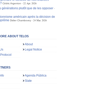
s?
22 Apr. 2026
Cédric Argenton
s générations plutôt que de les opposer
tionnisme américain après la décision de
suprême
24 Mar. 2026
Didier Chambovey
ORE ABOUT TELOS
About
 Us
Legal Notice
 Protocol
RTNERS
nfo
Agenda Pública
Slate