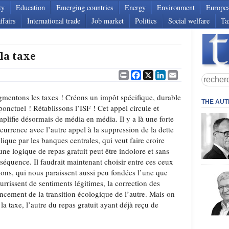
ty
Education
Emerging countries
Energy
Environment
Europe
ffairs
International trade
Job market
Politics
Social welfare
Ta
la taxe
Print
Facebook
X
LinkedIn
Email
mentons les taxes ! Créons un impôt spécifique, durable
THE AU
ponctuel ! Rétablissons l’ISF ! Cet appel circule et
mplifie désormais de média en média. Il y a là une forte
currence avec l’autre appel à la suppression de la dette
lique par les banques centrales, qui veut faire croire
une logique de repas gratuit peut être indolore et sans
séquence. Il faudrait maintenant choisir entre ces ceux
ions, qui nous paraissent aussi peu fondées l’une que
ourrissent de sentiments légitimes, la correction des
nancement de la transition écologique de l’autre. Mais on
la taxe, l’autre du repas gratuit ayant déjà reçu de