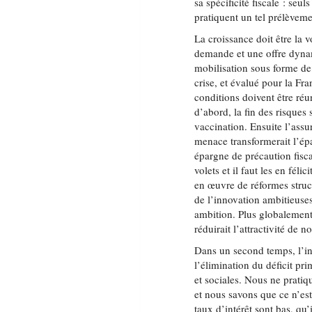
sa spécificité fiscale : seu
pratiquent un tel prélèvem
La croissance doit être la 
demande et une offre dyna
mobilisation sous forme d
crise, et évalué pour la F
conditions doivent être réun
d’abord, la fin des risques
vaccination. Ensuite l’assu
menace transformerait l’é
épargne de précaution fisca
volets et il faut les en féli
en œuvre de réformes structu
de l’innovation ambitieuses.
ambition. Plus globalemen
réduirait l’attractivité de n
Dans un second temps, l’in
l’élimination du déficit p
et sociales. Nous ne pratiq
et nous savons que ce n’est
taux d’intérêt sont bas, qu’