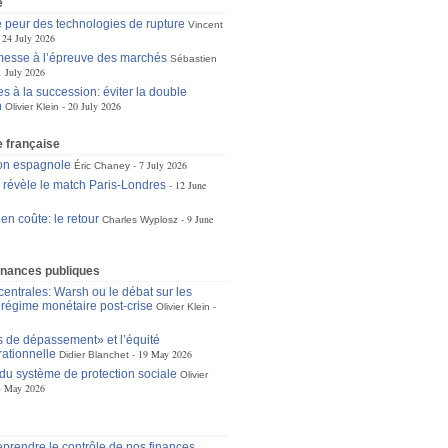
e
 peur des technologies de rupture
Vincent
24 July 2026
omesse à l’épreuve des marchés
Sébastien
1 July 2026
s à la succession: éviter la double
n
20 July 2026
Olivier Klein
 française
ion espagnole
7 July 2026
Éric Chaney
e révèle le match Paris-Londres
12 June
 en coûte: le retour
9 June
Charles Wyplosz
inances publiques
entrales: Warsh ou le débat sur les
u régime monétaire post-crise
Olivier Klein
s de dépassement» et l’équité
rationnelle
19 May 2026
Didier Blanchet
 du système de protection sociale
Olivier
3 May 2026
eprendre le contrôle de nos finances