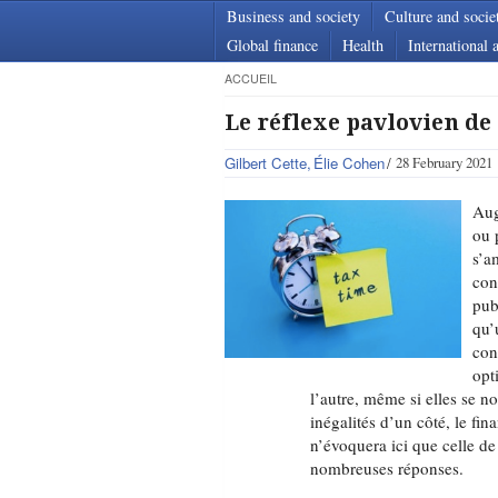
Business and society
Culture and socie
Global finance
Health
International a
ACCUEIL
Le réflexe pavlovien de 
Gilbert Cette
Élie Cohen
28 February 2021
Aug
ou 
s’a
con
pub
qu’
con
opt
l’autre, même si elles se n
inégalités d’un côté, le fi
n’évoquera ici que celle de 
nombreuses réponses.