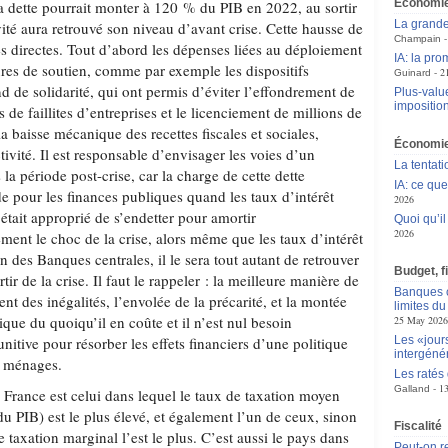
Économi
a dette pourrait monter à 120 % du PIB en 2022, au sortir
La grande
ivité aura retrouvé son niveau d’avant crise. Cette hausse de
Champain
s directes. Tout d’abord les dépenses liées au déploiement
IA: la pr
ures de soutien, comme par exemple les dispositifs
2
Guinard
ond de solidarité, qui ont permis d’éviter l’effondrement de
Plus-value
impositio
de faillites d’entreprises et le licenciement de millions de
 la baisse mécanique des recettes fiscales et sociales,
Économie
ctivité. Il est responsable d’envisager les voies d’un
La tentat
la période post-crise, car la charge de cette dette
IA: ce qu
de pour les finances publiques quand les taux d’intérêt
2026
l était approprié de s’endetter pour amortir
Quoi qu’il
2026
ent le choc de la crise, alors même que les taux d’intérêt
on des Banques centrales, il le sera tout autant de retrouver
Budget, f
rtir de la crise. Il faut le rappeler : la meilleure manière de
Banques c
nt des inégalités, l’envolée de la précarité, et la montée
limites d
tique du quoiqu’il en coûte et il n’est nul besoin
25 May 2026
nitive pour résorber les effets financiers d’une politique
Les «jour
intergéné
s ménages.
Les ratés
1
Galland
France est celui dans lequel le taux de taxation moyen
u PIB) est le plus élevé, et également l’un de ceux, sinon
Fiscalité
e taxation marginal l’est le plus. C’est aussi le pays dans
Peut-on r