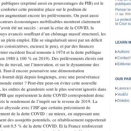
s publiques (exprimé aussi en pourcentages du PIB) est le
publique
 conforter cette première place sur le podium de
Penser le
11 Apr. 2026
e en augmentant encore les prélèvements. On peut aussi
Le protec
icateurs économiques mobilisables montrent clairement
la Cour 
d’avoir été un succès : avant la crise de la COVID, la
 pays avancés souffrant d’un chômage massif structurel, les
 au plein emploi. Elle se singularisait aussi par un déficit
LEARN M
es consécutives, excusez le peu), et par des finances
nier excédent fiscal remonte à 1974 et la dette publique
Authors
 en 1980 à 100 % en 2019). Des prélèvements élevés ont
Contact
offre de travail, sur l’innovation, et sur le dynamisme des
Editorial
oi. Faut-il encore poursuivre une démonstration
 fournit déjà depuis longtemps, avec une persévérance
OUR PA
 monde entier ? Peut-être peut-on éviter cette nouvelle
 les ordres de grandeurs sont le plus souvent ignorés dans
Lavoce.i
e PIB que représentent la dette COVID correspondent donc
VoxEU
 fois le rendement de l’impôt sur le revenu de 2019. La
Dokdoc
us abyssale avec l’ISF que certains préconisent de
sement de la dette COVID : au mieux, en supposant une
t des assujettis potentiels, ce rétablissement rapporterait
€ soit 0,5 % de la dette COVID. Et la France renforcerait