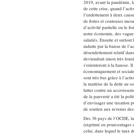
2019, avant la pandémie, l
de cette crise, quand l’act
l’endettement à deux cause
de fortes et couteuses mes
d’activité partielle ou le f
notre économie, des vagues 
salariés. Ensuite et surtout
induite par la baisse de l’a
désendettement relatif dans 
deviendrait sinon très lour
s’orienteront à la hausse. I
économiquement et socialem
sont très bas grâce à l’acti
la maitrise de la dette au so
lutter contre un accroisseme
de la pauvreté a été la poli
d’envisager une taxation pu
de soutien aux revenus de
Des 36 pays de l’OCDE, la 
(exprimé en pourcentages d
celui, dans lequel le taux d