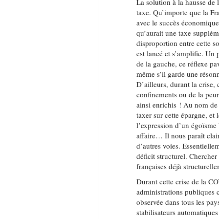
La solution à la hausse de 
taxe. Qu’importe que la Fr
avec le succès économique q
qu’aurait une taxe supplém
disproportion entre cette s
est lancé et s’amplifie. U
de la gauche, ce réflexe pav
même s’il garde une résonn
D’ailleurs, durant la crise
confinements ou de la peur 
ainsi enrichis ! Au nom de l
taxer sur cette épargne, et
l’expression d’un égoïsme b
affaire… Il nous paraît cla
d’autres voies. Essentiellem
déficit structurel. Chercher 
françaises déjà structurell
Durant cette crise de la CO
administrations publiques c
observée dans tous les pays
stabilisateurs automatique