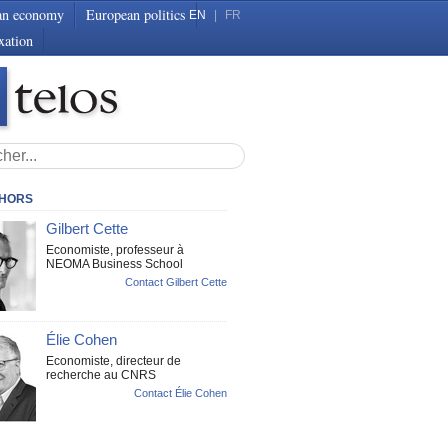
an economy
European politics
EN
|
FR
xation
THORS
Gilbert Cette
Economiste, professeur à
NEOMA Business School
Contact Gilbert Cette
Élie Cohen
Economiste, directeur de
recherche au CNRS
Contact Élie Cohen