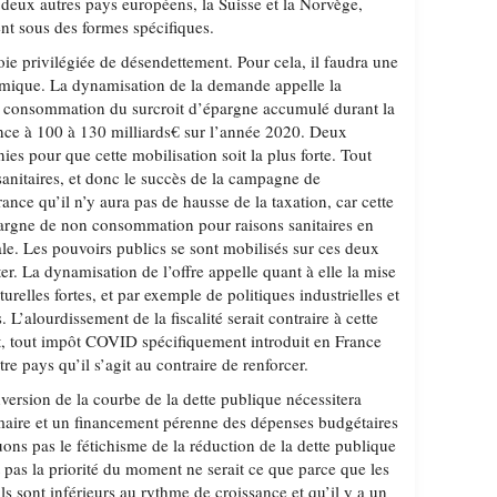
ls deux autres pays européens, la Suisse et la Norvège,
ent sous des formes spécifiques.
voie privilégiée de désendettement. Pour cela, il faudra une
mique. La dynamisation de la demande appelle la
e consommation du surcroit d’épargne accumulé durant la
rance à 100 à 130 milliards€ sur l’année 2020. Deux
ies pour que cette mobilisation soit la plus forte. Tout
 sanitaires, et donc le succès de la campagne de
rance qu’il n’y aura pas de hausse de la taxation, car cette
pargne de non consommation pour raisons sanitaires en
le. Les pouvoirs publics se sont mobilisés sur ces deux
citer. La dynamisation de l’offre appelle quant à elle la mise
relles fortes, et par exemple de politiques industrielles et
 L’alourdissement de la fiscalité serait contraire à cette
t, tout impôt COVID spécifiquement introduit en France
otre pays qu’il s’agit au contraire de renforcer.
version de la courbe de la dette publique nécessitera
rimaire et un financement pérenne des dépenses budgétaires
uons pas le fétichisme de la réduction de la dette publique
 pas la priorité du moment ne serait ce que parce que les
ils sont inférieurs au rythme de croissance et qu’il y a un