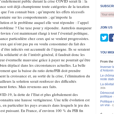
l’endettement public durant la crise COVID serait là : la
ance soit déjà championne toute catégories de la taxation
SUBSCRI
ue l’on connait bien ; qu’importe les effets récessifs
entaire sur les comportements ; qu’importe la
olution et le problème auquel elle veut répondre : l’appel
n problème ? Une taxe pour y répondre. Autrefois marqueur
JOIN US
lovien s’est maintenant élargi à tout l’éventail politique,
ance particulière chez ceux qui se veulent progressistes.
, ceux qui n’ont pas pu ou voulu consommer du fait des
d’être infectés ont accumulé de l’épargne. Ils se seraient
YOU MIG
a solidarité et de l’intérêt général, il faudrait donc les
 leur éventuelle mauvaise grâce à payer ne pourrait qu’être
From the
ien déplacé dans les circonstances actuelles. La belle
Inverser 
irement que la baisse du ratio dette/PIB doit prendre
d’Antoni
ent la croissance et, au sortir de la crise, l’élimination du
Le chômag
reste stab
ailleurs la solution serait renforcer des difficultés
La dévital
ement fortes. Mais revenons aux faits.
2026
Démocrati
VID-19, la dette de l’Etat et plus globalement des
politique
onnaitra une hausse vertigineuse. Une telle évolution est
Politique 
, en particulier les pays avancés dans lesquels le jeu des
un vrai
1
s est puissant. En France, d’environ 100 % du PIB fin