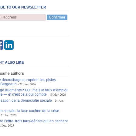
BE TO OUR NEWSLETTER
Confirmer
HT ALSO LIKE
 same authors
le décrochage européen: les pistes
n Bergeaud
27 June 2026
e augmente? Oui, mais le taux d’emploi
le — et c’est cela qui compte
15 May 2026
isation de la démocratie sociale
24 Apr.
e sociale: la face cachée de la crise
21 Jan. 2026
de l’offre: trois faux-débats qui en cachent
2 Dec. 2025