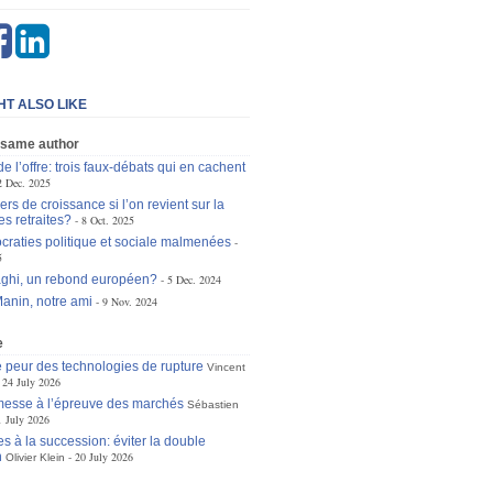
HT ALSO LIKE
 same author
de l’offre: trois faux-débats qui en cachent
2 Dec. 2025
ers de croissance si l’on revient sur la
es retraites?
8 Oct. 2025
raties politique et sociale malmenées
5
ghi, un rebond européen?
5 Dec. 2024
anin, notre ami
9 Nov. 2024
e
 peur des technologies de rupture
Vincent
24 July 2026
omesse à l’épreuve des marchés
Sébastien
1 July 2026
s à la succession: éviter la double
n
20 July 2026
Olivier Klein