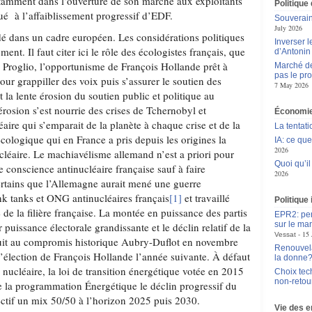
tamment dans l’ouverture de son marché aux exploitants
Politique
ibué à l’affaiblissement progressif d’EDF.
Souverain
July 2026
idé dans un cadre européen. Les considérations politiques
Inverser 
nt. Il faut citer ici le rôle des écologistes français, que
d’Antoni
i Proglio, l’opportunisme de François Hollande prêt à
Marché de 
pas le pr
our grappiller des voix puis s’assurer le soutien des
7 May 2026
t la lente érosion du soutien public et politique au
érosion s’est nourrie des crises de Tchernobyl et
Économie
aire qui s’emparait de la planète à chaque crise et de la
La tentat
ologique qui en France a pris depuis les origines la
IA: ce qu
2026
cléaire. Le machiavélisme allemand n’est a priori pour
Quoi qu’il
e conscience antinucléaire française sauf à faire
2026
rtains que l’Allemagne aurait mené une guerre
ink tanks et ONG antinucléaires français
[1]
et travaillé
Politique 
de la filière française. La montée en puissance des partis
EPR2: pen
sur le mar
puissance électorale grandissante et le déclin relatif de la
15 
Vessat
uit au compromis historique Aubry-Duflot en novembre
Renouvela
’élection de François Hollande l’année suivante. À défaut
la donne
nucléaire, la loi de transition énergétique votée en 2015
Choix tec
non-retou
de la programmation Énergétique le déclin progressif du
ctif un mix 50/50 à l’horizon 2025 puis 2030.
Vie des e