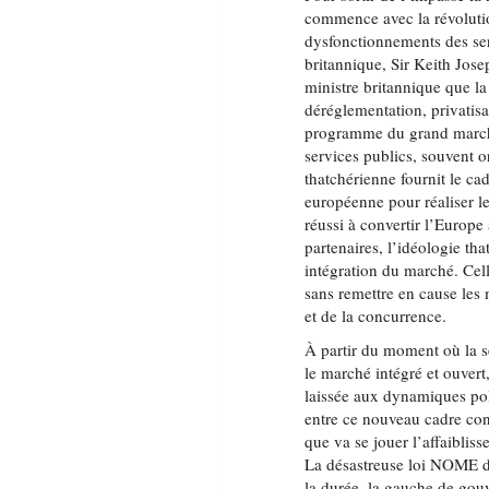
commence avec la révolutio
dysfonctionnements des serv
britannique, Sir Keith Jose
ministre britannique que la 
déréglementation, privatis
programme du grand marché
services publics, souvent 
thatchérienne fournit le 
européenne pour réaliser 
réussi à convertir l’Europe
partenaires, l’idéologie tha
intégration du marché. Cel
sans remettre en cause les 
et de la concurrence.
À partir du moment où la sé
le marché intégré et ouver
laissée aux dynamiques pol
entre ce nouveau cadre conc
que va se jouer l’affaiblis
La désastreuse loi NOME d
la durée, la gauche de gouv