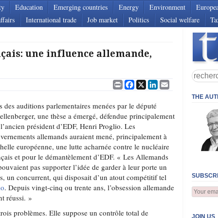
ty
Education
Emerging countries
Energy
Environment
Europe
ffairs
International trade
Job market
Politics
Social welfare
Ta
nçais: une influence allemande,
Print
Facebook
X
LinkedIn
Email
THE AU
s des auditions parlementaires menées par le député
ellenberger, une thèse a émergé, défendue principalement
 l’ancien président d’EDF, Henri Proglio. Les
vernements allemands auraient mené, principalement à
chelle européenne, une lutte acharnée contre le nucléaire
nçais et pour le démantèlement d’EDF. « Les Allemands
pouvaient pas supporter l’idée de garder à leur porte un
s, un concurrent, qui disposait d’un atout compétitif tel
SUBSCRI
io
. Depuis vingt-cinq ou trente ans, l’obsession allemande
nt réussi. »
rois problèmes. Elle suppose un contrôle total de
JOIN US