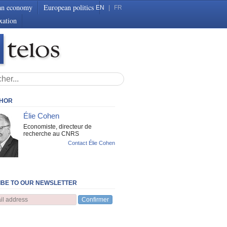
an economy
European politics
EN
|
FR
xation
THOR
Élie Cohen
Economiste, directeur de
recherche au CNRS
Contact Élie Cohen
BE TO OUR NEWSLETTER
Confirmer