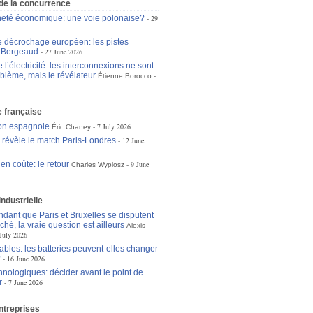
 de la concurrence
eté économique: une voie polonaise?
29
le décrochage européen: les pistes
n Bergeaud
27 June 2026
l’électricité: les interconnexions ne sont
oblème, mais le révélateur
Étienne Borocco
 française
ion espagnole
7 July 2026
Éric Chaney
e révèle le match Paris-Londres
12 June
 en coûte: le retour
9 June
Charles Wyplosz
industrielle
dant que Paris et Bruxelles se disputent
ché, la vraie question est ailleurs
Alexis
July 2026
bles: les batteries peuvent-elles changer
?
16 June 2026
hnologiques: décider avant le point de
r
7 June 2026
ntreprises