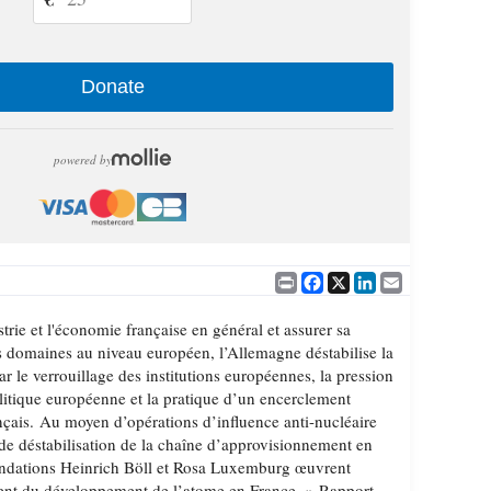
Donate
powered by
Print
Facebook
X
LinkedIn
Email
trie et l'économie française en général et assurer sa
 domaines au niveau européen, l’Allemagne déstabilise la
e par le verrouillage des institutions européennes, la pression
olitique européenne et la pratique d’un encerclement
rançais. Au moyen d’opérations d’influence anti-nucléaire
 et de déstabilisation de la chaîne d’approvisionnement en
 fondations Heinrich Böll et Rosa Luxemburg œuvrent
ent du développement de l’atome en France. » Rapport