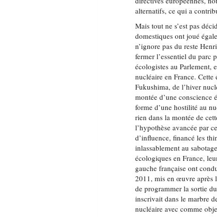
directives européennes, no
alternatifs, ce qui a contr
Mais tout ne s’est pas déc
domestiques ont joué égaleme
n’ignore pas du reste Henr
fermer l’essentiel du parc p
écologistes au Parlement, e
nucléaire en France. Cette 
Fukushima, de l’hiver nuclé
montée d’une conscience éc
forme d’une hostilité au nu
rien dans la montée de cett
l’hypothèse avancée par ce
d’influence, financé les th
inlassablement au sabotage 
écologiques en France, leur 
gauche française ont cond
2011, mis en œuvre après l
de programmer la sortie du 
inscrivait dans le marbre 
nucléaire avec comme obje