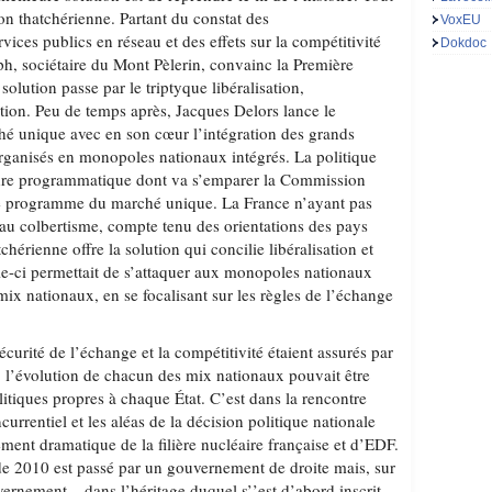
n thatchérienne. Partant du constat des
VoxEU
ices publics en réseau et des effets sur la compétitivité
Dokdoc
ph, sociétaire du Mont Pèlerin, convainc la Première
solution passe par le triptyque libéralisation,
ation. Peu de temps après, Jacques Delors lance le
 unique avec en son cœur l’intégration des grands
organisés en monopoles nationaux intégrés. La politique
cadre programmatique dont va s’emparer la Commission
le programme du marché unique. La France n’ayant pas
 au colbertisme, compte tenu des orientations des pays
tchérienne offre la solution qui concilie libéralisation et
le-ci permettait de s’attaquer aux monopoles nationaux
mix nationaux, en se focalisant sur les règles de l’échange
curité de l’échange et la compétitivité étaient assurés par
t, l’évolution de chacun des mix nationaux pouvait être
itiques propres à chaque État. C’est dans la rencontre
urrentiel et les aléas de la décision politique nationale
sement dramatique de la filière nucléaire française et d’EDF.
e 2010 est passé par un gouvernement de droite mais, sur
ernement – dans l’héritage duquel s’’est d’abord inscrit