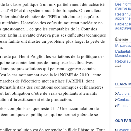
de la classe politique à un mix partiellement dénucléarisé
Désinform
n’arrive p
ecs d’EDF et du système nucléaire français. On en citera
Rester hu
’interminable chantier de l’EPR a fait douter jusqu’aux
apprennen
du nucléaire. L’envolée des coûts du nouveau nucléaire ne
Fable 5: I
as questionner… ce que les comptables de la Cour des
adaptativ
rer. Enfin la rivalité d’Areva puis ses difficultés techniques
Énergie
quasi faillite ont illustré un problème plus large, la perte de
IA, pares
r.
L’adaptat
reste par Henri Proglio, les variations de la politique des
Maginot c
i ne se contentent pas de transposer les directives
Retour sur
2026
 leurs propres solutions qui peuvent aggraver certains
 C’est le cas notamment avec la loi NOME de 2010 : cette
marchés de l'électricité met en place l’ARENH, dont
LEARN M
alternatifs dans des conditions économiques et financières
it fait obligation d’être de vrais exploitants alternatifs
Authors
gation d’investissement et de production.
Contact
Editorial
rios complotistes, que reste-t-il ? Une accumulation de
, économiques et politiques, qui ne permet guère de se
OUR PA
meilleure solution est de reprendre le fil de l’histoire. Tout
Lavoce.i