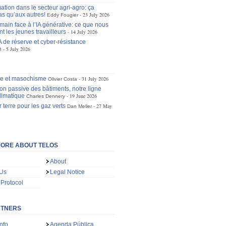
ation dans le secteur agri-agro: ça
as qu’aux autres!
23 July 2026
Eddy Fougier
main face à l’IA générative: ce que nous
t les jeunes travailleurs
14 July 2026
A de réserve et cyber-résistance
e
5 July 2026
se et masochisme
31 July 2026
Olivier Costa
ion passive des bâtiments, notre ligne
limatique
19 June 2026
Charles Dennery
 terre pour les gaz verts
27 May
Dan Meller
ORE ABOUT TELOS
About
 Us
Legal Notice
 Protocol
RTNERS
nfo
Agenda Pública