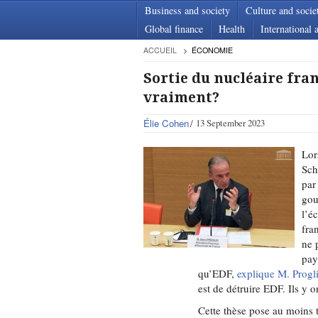
Business and society
Culture and socie
Global finance
Health
International a
ACCUEIL
ÉCONOMIE
Sortie du nucléaire fra
vraiment?
Élie Cohen
13 September 2023
Lor
Sch
par
gou
l’é
fra
ne 
pay
qu’EDF,
explique M. Progl
est de détruire EDF. Ils y o
Cette thèse pose au moins t