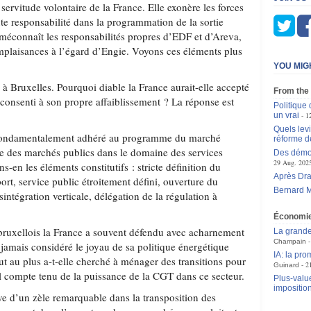
 servitude volontaire de la France. Elle exonère les forces
ute responsabilité dans la programmation de la sortie
e méconnaît les responsabilités propres d’EDF et d’Areva,
omplaisances à l’égard d’Engie. Voyons ces éléments plus
YOU MIG
é à Bruxelles. Pourquoi diable la France aurait-elle accepté
From the
t consenti à son propre affaiblissement ? La réponse est
Politique 
un vrai
1
Quels levi
a fondamentalement adhéré au programme du marché
réforme d
re des marchés publics dans le domaine des services
Des démoc
29 Aug. 202
-en les éléments constitutifs : stricte définition du
Après Dra
rt, service public étroitement défini, ouverture du
Bernard M
sintégration verticale, délégation de la régulation à
Économi
 bruxellois la France a souvent défendu avec acharnement
La grande
Champain
a jamais considéré le joyau de sa politique énergétique
IA: la pr
t au plus a-t-elle cherché à ménager des transitions pour
2
Guinard
l compte tenu de la puissance de la CGT dans ce secteur.
Plus-value
impositio
uve d’un zèle remarquable dans la transposition des