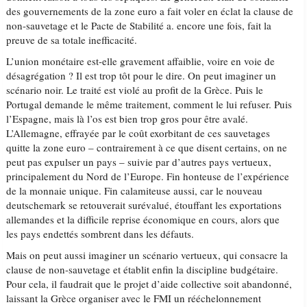
des gouvernements de la zone euro a fait voler en éclat la clause de
non-sauvetage et le Pacte de Stabilité a. encore une fois, fait la
preuve de sa totale inefficacité.
L’union monétaire est-elle gravement affaiblie, voire en voie de
désagrégation ? Il est trop tôt pour le dire. On peut imaginer un
scénario noir. Le traité est violé au profit de la Grèce. Puis le
Portugal demande le même traitement, comment le lui refuser. Puis
l’Espagne, mais là l’os est bien trop gros pour être avalé.
L’Allemagne, effrayée par le coût exorbitant de ces sauvetages
quitte la zone euro – contrairement à ce que disent certains, on ne
peut pas expulser un pays – suivie par d’autres pays vertueux,
principalement du Nord de l’Europe. Fin honteuse de l’expérience
de la monnaie unique. Fin calamiteuse aussi, car le nouveau
deutschemark se retouverait surévalué, étouffant les exportations
allemandes et la difficile reprise économique en cours, alors que
les pays endettés sombrent dans les défauts.
Mais on peut aussi imaginer un scénario vertueux, qui consacre la
clause de non-sauvetage et établit enfin la discipline budgétaire.
Pour cela, il faudrait que le projet d’aide collective soit abandonné,
laissant la Grèce organiser avec le FMI un rééchelonnement