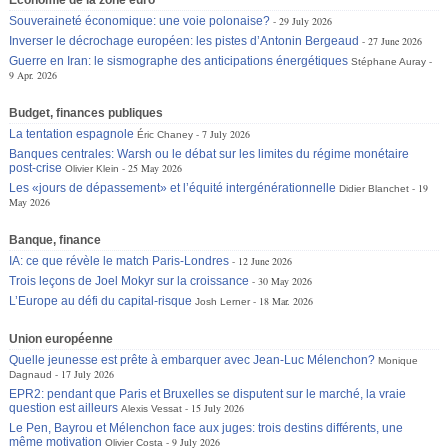
Souveraineté économique: une voie polonaise?
29 July 2026
Inverser le décrochage européen: les pistes d’Antonin Bergeaud
27 June 2026
Guerre en Iran: le sismographe des anticipations énergétiques
Stéphane Auray
9 Apr. 2026
Budget, finances publiques
La tentation espagnole
7 July 2026
Éric Chaney
Banques centrales: Warsh ou le débat sur les limites du régime monétaire
post-crise
25 May 2026
Olivier Klein
Les «jours de dépassement» et l’équité intergénérationnelle
19
Didier Blanchet
May 2026
Banque, finance
IA: ce que révèle le match Paris-Londres
12 June 2026
Trois leçons de Joel Mokyr sur la croissance
30 May 2026
L’Europe au défi du capital-risque
18 Mar. 2026
Josh Lerner
Union européenne
Quelle jeunesse est prête à embarquer avec Jean-Luc Mélenchon?
Monique
17 July 2026
Dagnaud
EPR2: pendant que Paris et Bruxelles se disputent sur le marché, la vraie
question est ailleurs
15 July 2026
Alexis Vessat
Le Pen, Bayrou et Mélenchon face aux juges: trois destins différents, une
même motivation
9 July 2026
Olivier Costa