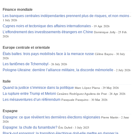
Finance mondiale
Les banques centrales indépendantes prennent plus de risques, et non moins
1 July 2026
Cygnes noirs et tectonique des affaires internationales
19 Apr. 2026
L’effondrement des investissements étrangers en Chine
25 Feb.
Dominique Jolly
2026
Europe centrale et orientale
États baltes: trois pays mobilisés face à la menace russe
30 July
Céline Bayou
2026
Les fantômes de Tchernobyl
26 July 2026
Pologne-Ukraine: derrière l’alliance militaire, la discorde mémorielle
2 July 2026
Italie
Quand la justice s’immisce dans la politique
29 May 2026
Marc López Plana
La rupture entre Trump et Meloni
28 Apr. 2026
Cesáreo Rodríguez Aguilera de Prat
Les mésaventures d’un référendum
30 Mar. 2026
Pasquale Pasquino
Espagne
Espagne: ce que révèlent les dernières élections régionales
2 June
Pierre Martin
2026
Espagne: la chute du funambule?
3 July 2025
Éric Dufeil
Black-out espagnol: la transition électrique doit-elle mettre en danger la