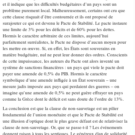
et il indique que les difficultés budgétaires d’un pays sont un
problème purement local. Malheureusement, certains ont cru que
cette clause risquait d’être contournée et ils ont proposé de
surajouter ce qui est devenu le Pacte de Stabilité. Le pacte instaure
une limite de 3% pour les déficits et de 60% pour les dettes.
Hormis le caractère arbitraire de ces limites, aujourd’hui
parfaitement surréalistes, le Pacte ne dispose d’aucun moyen pour
les mettre en œuvre. Si, en effet, les États sont souverains en
matière budgétaire, nul ne peut leur donner des ordres. Conscients
de cette impuissance, les auteurs du Pacte ont alors inventé un
système de sanctions financières : un pays qui viole le pacte doit
payer une amende de 0,5% du PIB. Hormis le caractère
symbolique d’une amende infligée à un État souverain – une
mesure jadis imposée aux pays qui perdaient des guerres – on
imagine qu’une amende de 0,5% ne peut guère effrayer un pays
comme la Grèce dont le déficit est sans doute de l’ordre de 13%.
La conclusion est que la clause de non-sauvetage est un pilier
fondamental de l’union monétaire et que le Pacte de Stabilité est
une illusion d’optique dont le plus grave défaut est de relativiser la
clause de non-sauvetage. Or, que se passe-t-il ? Les événements
donnent raison à tous les septiques. Le généreux élan de solidarité