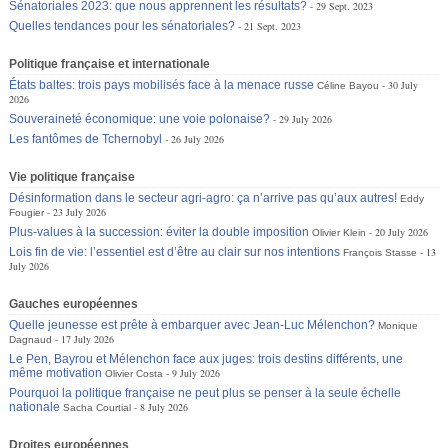
Sénatoriales 2023: que nous apprennent les résultats?
29 Sept. 2023
Quelles tendances pour les sénatoriales?
21 Sept. 2023
Politique française et internationale
États baltes: trois pays mobilisés face à la menace russe
30 July
Céline Bayou
2026
Souveraineté économique: une voie polonaise?
29 July 2026
Les fantômes de Tchernobyl
26 July 2026
Vie politique française
Désinformation dans le secteur agri-agro: ça n’arrive pas qu’aux autres!
Eddy
23 July 2026
Fougier
Plus-values à la succession: éviter la double imposition
20 July 2026
Olivier Klein
Lois fin de vie: l’essentiel est d’être au clair sur nos intentions
13
François Stasse
July 2026
Gauches européennes
Quelle jeunesse est prête à embarquer avec Jean-Luc Mélenchon?
Monique
17 July 2026
Dagnaud
Le Pen, Bayrou et Mélenchon face aux juges: trois destins différents, une
même motivation
9 July 2026
Olivier Costa
Pourquoi la politique française ne peut plus se penser à la seule échelle
nationale
8 July 2026
Sacha Courtial
Droites européennes