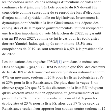
les indications actuelles des sondages d’intentions de votes sont
confirmées le 9 juin, une très forte poussée du RN devrait être
considérée comme susceptible de se reproduire lors d’élections
d’enjeu national (présidentielle ou législatives). Inversement la
dynamique dont bénéficie la liste Glucksmann aux dépens des
écologistes et de la majorité gouvernementale, tout en récupérant
une fraction importante du vote Mélenchon de 2022, ne garantit
rien au PS pour 2027, comme ce fut le cas pour les écologistes
derrière Yannick Jadot, qui, après avoir obtenu 13,5% aux
européennes de 2019, se sont retrouvés à 4,6% à la présidentielle
de 2022.
Les indications des enquêtes IPSOS
[1]
vont dans le même sens.
Dans sa vague 3 (page 27) l’IPSOS indique que 65% des électeurs
de la liste RN se détermineront sur des questions nationales contre
47% en moyenne, seulement 26% pour les listes écologistes et PS
et 25% pour la liste Renaissance. De plus, dans la vague 4, on
observe (page 29) que 67% des électeurs de la liste RN indiquent
qu’ils voteront avant tout en opposition au gouvernement et au
président (37 % en moyenne) contre seulement 19 % pour les
écologistes et 23 % pour la liste PS, alors que 57 % de ceux de
Renaissance veulent leur apporter leur soutien contre seulement 12