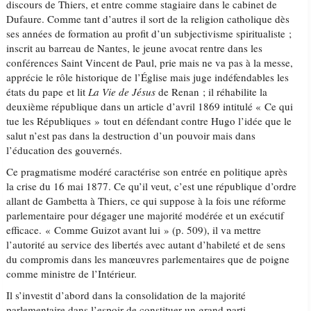
discours de Thiers, et entre comme stagiaire dans le cabinet de
Dufaure. Comme tant d’autres il sort de la religion catholique dès
ses années de formation au profit d’un subjectivisme spiritualiste ;
inscrit au barreau de Nantes, le jeune avocat rentre dans les
conférences Saint Vincent de Paul, prie mais ne va pas à la messe,
apprécie le rôle historique de l’Église mais juge indéfendables les
états du pape et lit
La Vie de Jésus
de Renan ; il réhabilite la
deuxième république dans un article d’avril 1869 intitulé « Ce qui
tue les Républiques » tout en défendant contre Hugo l’idée que le
salut n’est pas dans la destruction d’un pouvoir mais dans
l’éducation des gouvernés.
Ce pragmatisme modéré caractérise son entrée en politique après
la crise du 16 mai 1877. Ce qu’il veut, c’est une république d’ordre
allant de Gambetta à Thiers, ce qui suppose à la fois une réforme
parlementaire pour dégager une majorité modérée et un exécutif
efficace. « Comme Guizot avant lui » (p. 509), il va mettre
l’autorité au service des libertés avec autant d’habileté et de sens
du compromis dans les manœuvres parlementaires que de poigne
comme ministre de l’Intérieur.
Il s’investit d’abord dans la consolidation de la majorité
parlementaire dans l’espoir de constituer un grand parti