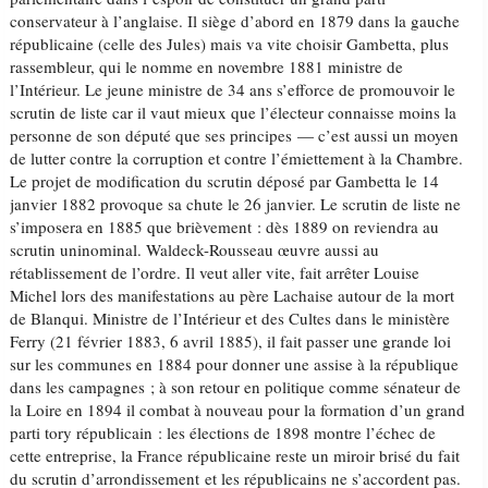
conservateur à l’anglaise. Il siège d’abord en 1879 dans la gauche
républicaine (celle des Jules) mais va vite choisir Gambetta, plus
rassembleur, qui le nomme en novembre 1881 ministre de
l’Intérieur. Le jeune ministre de 34 ans s’efforce de promouvoir le
scrutin de liste car il vaut mieux que l’électeur connaisse moins la
personne de son député que ses principes — c’est aussi un moyen
de lutter contre la corruption et contre l’émiettement à la Chambre.
Le projet de modification du scrutin déposé par Gambetta le 14
janvier 1882 provoque sa chute le 26 janvier. Le scrutin de liste ne
s’imposera en 1885 que brièvement : dès 1889 on reviendra au
scrutin uninominal. Waldeck-Rousseau œuvre aussi au
rétablissement de l’ordre. Il veut aller vite, fait arrêter Louise
Michel lors des manifestations au père Lachaise autour de la mort
de Blanqui. Ministre de l’Intérieur et des Cultes dans le ministère
Ferry (21 février 1883, 6 avril 1885), il fait passer une grande loi
sur les communes en 1884 pour donner une assise à la république
dans les campagnes ; à son retour en politique comme sénateur de
la Loire en 1894 il combat à nouveau pour la formation d’un grand
parti tory républicain : les élections de 1898 montre l’échec de
cette entreprise, la France républicaine reste un miroir brisé du fait
du scrutin d’arrondissement et les républicains ne s’accordent pas.