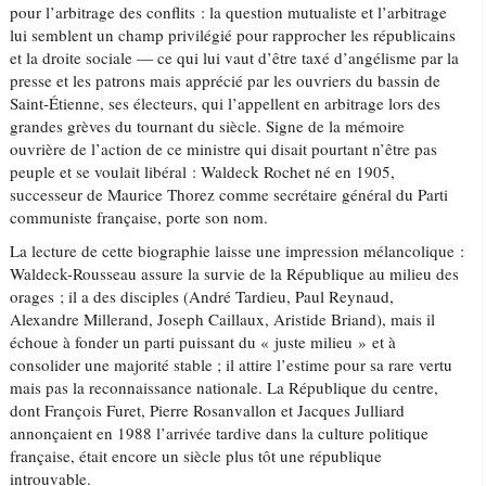
pour l’arbitrage des conflits : la question mutualiste et l’arbitrage
lui semblent un champ privilégié pour rapprocher les républicains
et la droite sociale — ce qui lui vaut d’être taxé d’angélisme par la
presse et les patrons mais apprécié par les ouvriers du bassin de
Saint-Étienne, ses électeurs, qui l’appellent en arbitrage lors des
grandes grèves du tournant du siècle. Signe de la mémoire
ouvrière de l’action de ce ministre qui disait pourtant n’être pas
peuple et se voulait libéral : Waldeck Rochet né en 1905,
successeur de Maurice Thorez comme secrétaire général du Parti
communiste française, porte son nom.
La lecture de cette biographie laisse une impression mélancolique :
Waldeck-Rousseau assure la survie de la République au milieu des
orages ; il a des disciples (André Tardieu, Paul Reynaud,
Alexandre Millerand, Joseph Caillaux, Aristide Briand), mais il
échoue à fonder un parti puissant du « juste milieu » et à
consolider une majorité stable ; il attire l’estime pour sa rare vertu
mais pas la reconnaissance nationale. La République du centre,
dont François Furet, Pierre Rosanvallon et Jacques Julliard
annonçaient en 1988 l’arrivée tardive dans la culture politique
française, était encore un siècle plus tôt une république
introuvable.