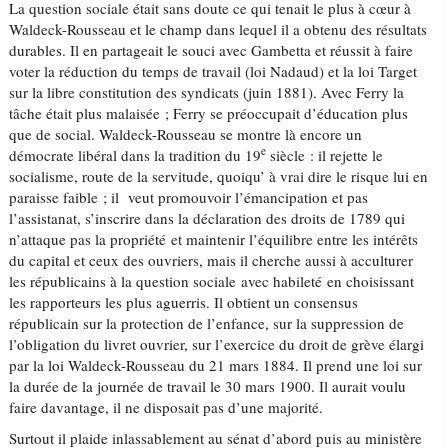
La question sociale était sans doute ce qui tenait le plus à cœur à
Waldeck-Rousseau et le champ dans lequel il a obtenu des résultats
durables. Il en partageait le souci avec Gambetta et réussit à faire
voter la réduction du temps de travail (loi Nadaud) et la loi Target
sur la libre constitution des syndicats (juin 1881). Avec Ferry la
tâche était plus malaisée ; Ferry se préoccupait d’éducation plus
que de social. Waldeck-Rousseau se montre là encore un
e
démocrate libéral dans la tradition du 19
siècle : il rejette le
socialisme, route de la servitude, quoiqu’ à vrai dire le risque lui en
paraisse faible ; il veut promouvoir l’émancipation et pas
l’assistanat, s’inscrire dans la déclaration des droits de 1789 qui
n’attaque pas la propriété et maintenir l’équilibre entre les intérêts
du capital et ceux des ouvriers, mais il cherche aussi à acculturer
les républicains à la question sociale avec habileté en choisissant
les rapporteurs les plus aguerris. Il obtient un consensus
républicain sur la protection de l’enfance, sur la suppression de
l’obligation du livret ouvrier, sur l’exercice du droit de grève élargi
par la loi Waldeck-Rousseau du 21 mars 1884. Il prend une loi sur
la durée de la journée de travail le 30 mars 1900. Il aurait voulu
faire davantage, il ne disposait pas d’une majorité.
Surtout il plaide inlassablement au sénat d’abord puis au ministère