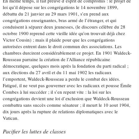
En même temps, il fait preuve d’esprit de compromis : le projet de
loi qu’il dépose sur les congrégations le 14 novembre 1899,
débattu du 21 janvier au 29 mars 1901, s’en prend aux
congrégations enseignantes, bras armé de l’étranger, et qui
conduisent à séparer deux jeunesses, (le discours célèbre du 28
octobre 1900 reprend cette vieille idée qu’on trouvait déjà chez
Victor Cousin) ; mais il plaide pour que les congrégations
autorisées entrent dans le droit commun des associations. Les
chambres durcirent considérablement ce projet. En 1901 Waldeck-
Rousseau parraine la création de l’Alliance républicaine
démocratique, quelques mois après la fondation du parti radical ;
aux élections du 27 avril et du 11 mai 1902 les radicaux
l’emportent, Waldeck-Rousseau a perdu le combat des idées.
Fatigué, il ne veut pas gouverner avec les radicaux et pousse Émile
Combes à lui succéder ; il s’en repent vite : la loi sur les
congrégations devient une loi d’exclusion que Waldeck-Rousseau
combattra sans succès comme sénateur ; il meurt le 10 aout 1904,
dix jours après la rupture de relations diplomatiques avec le
Vatican.
Pacifier les luttes de classes