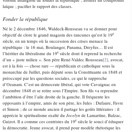
volonté intangible de fonder la république ; assurer un compromis
laïque ; pacifier le rapport des classes.
Fonder la république
Né le 2 décembre 1846, Waldeck-Rousseau va se donner pour
e
objectif de clore le grand magasin des rancunes qu’est le 19
siècle, en un temps où la succession des crises menace la
république : le 16 mai, Boulanger, Panama, Dreyfus… Il est
e
l’héritier du libéralisme du 19
siècle dont il reprend la recherche
d’un « juste milieu ». Son père René-Valdec Rousseau
[2]
, avocat,
est à la fois — chose rare — républicain et catholique sous la
monarchie de Juillet, puis député sous la Constituante en 1848 et
préoccupé par les questions sociales, ce qui le rapproche
d’Ozanam. C’est un démocrate libéral, qui vote Cavaignac en
décembre 1848 et se retire sous l’Empire. Son fils va reprendre
l’ambition d’être l’aile droite de la gauche. Il fréquente les
opposants à l’empire, amis de son père, les Jules : Dufaure, Favre
et Simon ; de ce monde ancien il partage les goûts littéraires : il
apprécie le spiritualisme exalté du
Jocelyn
de Lamartine, Balzac,
e
Guizot. Il a comme ces centristes du 19
siècle le souci d’éduquer
la démocratie. Jeune avocat, il prend pour modèle rhétorique les