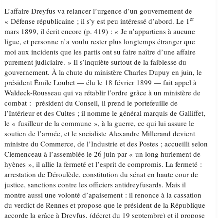
L’affaire Dreyfus va relancer l’urgence d’un gouvernement de
er
« Défense républicaine ; il s’y est peu intéressé d’abord. Le 1
mars 1899, il écrit encore (p. 419) : « Je n’appartiens à aucune
ligue, et personne n’a voulu rester plus longtemps étranger que
moi aux incidents que les partis ont su faire naître d’une affaire
purement judiciaire. » Il s’inquiète surtout de la faiblesse du
gouvernement. À la chute du ministère Charles Dupuy en juin, le
président Émile Loubet — élu le 18 février 1899 — fait appel à
Waldeck-Rousseau qui va rétablir l’ordre grâce à un ministère de
combat : président du Conseil, il prend le portefeuille de
l’Intérieur et des Cultes ; il nomme le général marquis de Galliffet,
le « fusilleur de la commune », à la guerre, ce qui lui assure le
soutien de l’armée, et le socialiste Alexandre Millerand devient
ministre du Commerce, de l’Industrie et des Postes ; accueilli selon
Clemenceau à l’assemblée le 26 juin par « un long hurlement de
hyènes », il allie la fermeté et l’esprit de compromis. La fermeté :
arrestation de Déroulède, constitution du sénat en haute cour de
justice, sanctions contre les officiers antidreyfusards. Mais il
montre aussi une volonté d’apaisement : il renonce à la cassation
du verdict de Rennes et propose que le président de la République
accorde la grâce à Dreyfus, (décret du 19 septembre) et il propose