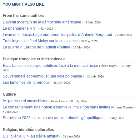
YOU MIGHT ALSO LIKE
From the same authors
L’avenir incertain de la démocratie américaine
11 July 2026
Le phénomène RN
4 July 2026
Inverser le décrochage européen: les pistes d’Antonin Bergeaud
27 June 2026
Trois leçons de Joel Mokyr sur la croissance
30 May 2026
La guerre d’Europe de Vladimir Poutine
23 May 2026
Politique française et internationale
États baltes: trois pays mobilisés face à la menace russe
30 July
Céline Bayou
2026
Souveraineté économique: une voie polonaise?
29 July 2026
Les fantômes de Tchernobyl
26 July 2026
Culture
IA, paresse et masochisme
31 July 2026
Olivier Costa
Le consentement: une notion essentielle, mais non sans limites
Vincent Tournier
5 June 2026
Eurovision 2026: soixante-dix ans de refoulés géopolitiques
18 May 2026
Religion, identités culturelles
Du «Siècle juif» au siècle antijuif?
28 June 2026