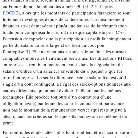
en France depuis le milieu des années 90 (
+0,2% d’après
l’OCDE
), alors que les montants de participation financière se sont
fortement développés depuis deux décennies. Un raisonnement
financier strict demanderait plutôt une hausse de la rémunération
totale pour compenser le surcroît de risque capitaliste pris. C’est
l’occasion de rappeler que la participation au profit fait simplement
partie du salaire au sens large et est bien un coût pour
l’entreprise
[5]
. Elle ne vient pas « après » le salaire ; les normes
comptables modernes l’entendent bien ainsi. Les directions RH des
entreprises savent bien mettre en avant, dans la négociation du
salaire d’entrée d’un salarié, l’ensemble du « paquet » que lui
offre l’entreprise. La seule différence avec le salaire fixe est qu’il
s’agit d’un coût contingent, à l’égal des stock-options données aux
cadres dirigeants, qu’on peut évaluer d’ailleurs par les mêmes
techniques. Elle procède toujours d’un contrat (ou d’une
obligation légale) par lequel les salariés connaissent par avance
non pas le montant de la rémunération versée (qui reste sujette à
aléas), mais les critères sur lesquels ils percevront cet élément de
prime.
Par contre, les études citées plus haut semblent être d'accord sur un