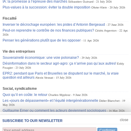
IA: la promesse à l’épreuve des marchés
21 July 2026
Sébastien Guinard
Plus-values à la succession: éviter la double imposition
20 July 2026
Olivier Klein
Fiscalité
Inverser le décrochage européen: les pistes d’Antonin Bergeaud
27 June 2026
Peut-on reprendre le contrôle de nos finances publiques?
22 Apr.
Cédric Argenton
2026
Penser les générations plutôt que de les opposer
11 Apr. 2026
Vie des entreprises
Souveraineté économique: une voie polonaise?
29 July 2026
Désinformation dans le secteur agri-agro: ça n’arrive pas qu’aux autres!
Eddy
23 July 2026
Fougier
EPR2: pendant que Paris et Bruxelles se disputent sur le marché, la vraie
question est ailleurs
15 July 2026
Alexis Vessat
Social, syndicalisme
Quoi qu’il en coûte: le retour
9 June 2026
Charles Wyplosz
Les «jours de dépassement» et l’équité intergénérationnelle
19
Didier Blanchet
May 2026
Guillaume Erner ou comment les acteurs deviennent sociologues
16 May 2026
JOIN US
CLOSE
close
SUBSCRIBE TO OUR NEWSLETTER
Confirmer