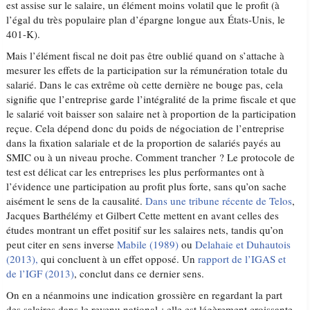
est assise sur le salaire, un élément moins volatil que le profit (à
l’égal du très populaire plan d’épargne longue aux États-Unis, le
401-K).
Mais l’élément fiscal ne doit pas être oublié quand on s’attache à
mesurer les effets de la participation sur la rémunération totale du
salarié. Dans le cas extrême où cette dernière ne bouge pas, cela
signifie que l’entreprise garde l’intégralité de la prime fiscale et que
le salarié voit baisser son salaire net à proportion de la participation
reçue. Cela dépend donc du poids de négociation de l’entreprise
dans la fixation salariale et de la proportion de salariés payés au
SMIC ou à un niveau proche. Comment trancher ? Le protocole de
test est délicat car les entreprises les plus performantes ont à
l’évidence une participation au profit plus forte, sans qu’on sache
aisément le sens de la causalité.
Dans une tribune récente de Telos
,
Jacques Barthélémy et Gilbert Cette mettent en avant celles des
études montrant un effet positif sur les salaires nets, tandis qu’on
peut citer en sens inverse
Mabile (1989)
ou
Delahaie et Duhautois
(2013),
qui concluent à un effet opposé. Un
rapport de l’IGAS et
de l’IGF (2013)
, conclut dans ce dernier sens.
On en a néanmoins une indication grossière en regardant la part
des salaires dans le revenu national : elle est légèrement croissante