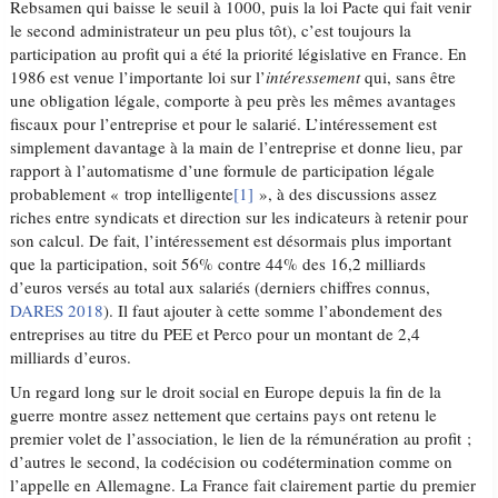
Rebsamen qui baisse le seuil à 1000, puis la loi Pacte qui fait venir
le second administrateur un peu plus tôt), c’est toujours la
participation au profit qui a été la priorité législative en France. En
1986 est venue l’importante loi sur l’
intéressement
qui, sans être
une obligation légale, comporte à peu près les mêmes avantages
fiscaux pour l’entreprise et pour le salarié. L’intéressement est
simplement davantage à la main de l’entreprise et donne lieu, par
rapport à l’automatisme d’une formule de participation légale
probablement « trop intelligente
[1]
», à des discussions assez
riches entre syndicats et direction sur les indicateurs à retenir pour
son calcul. De fait, l’intéressement est désormais plus important
que la participation, soit 56% contre 44% des 16,2 milliards
d’euros versés au total aux salariés (derniers chiffres connus,
DARES 2018
). Il faut ajouter à cette somme l’abondement des
entreprises au titre du PEE et Perco pour un montant de 2,4
milliards d’euros.
Un regard long sur le droit social en Europe depuis la fin de la
guerre montre assez nettement que certains pays ont retenu le
premier volet de l’association, le lien de la rémunération au profit ;
d’autres le second, la codécision ou codétermination comme on
l’appelle en Allemagne. La France fait clairement partie du premier