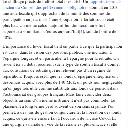
Le chiffrage précis de l’effort total n’est aisé. Un
rapport désormais
ancien du Conseil des prélèvements obligatoires
donnait en 2010
une aide fiscale qui s’approchait de la moitié des sommes de
participation en jeu, mais à une époque où le forfait social était
plus bas. Un même calcul aujourd’hui donnerait un effort
supérieur à 6 milliards d’euros aujourd’hui
[4]
, soit de l’ordre de
40%.
L’importance du levier fiscal tient en partie à ce que la participation
est aussi, dans la vision des pouvoirs publics, une incitation à
l’épargne longue, et en particulier à l’épargne pour la retraite. On
revient ici au débat récurrent sur le type de soutien fiscal à donner
aux cotisations de retraite qui ne relèvent pas d’un régime de
répartition. Toujours est-il que les fonds d’épargne entreprise ont
désormais acquis, avec plus de 140 Md€, un poids non négligeable
qu’on juge très utile comme substituts aux fonds de pension dans
l’actionnariat des groupes français. Mais faire coïncider deux
objectifs au sein d’un même instrument n’est pas commode. Le
placement à long terme perd souvent de son sens si jamais l’on
permet, à des fins de gestion conjoncturelle, la libération des fonds
acquis, ce qui a été encore fait à l’occasion de la crise Covid. Et
une épargne salariale en vue de la retraite est plus efficace si elle