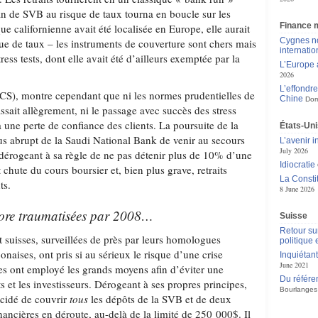
lan de SVB au risque de taux tourna en boucle sur les
Finance 
ue californienne avait été localisée en Europe, elle aurait
Cygnes no
que de taux – les instruments de couverture sont chers mais
internatio
tress tests, dont elle avait été d’ailleurs exemptée par la
L’Europe a
2026
L’effondr
(CS), montre cependant que ni les normes prudentielles de
Chine
Dom
sait allègrement, ni le passage avec succès des stress
r à une perte de confiance des clients. La poursuite de la
États-Unis
fus abrupt de la Saudi National Bank de venir au secours
L’avenir 
July 2026
dérogeant à sa règle de ne pas détenir plus de 10% d’une
Idiocratie
 chute du cours boursier et, bien plus grave, retraits
La Consti
ts.
8 June 2026
core traumatisées par 2008…
Suisse
Retour su
t suisses, surveillées de près par leurs homologues
politique
onaises, ont pris si au sérieux le risque d’une crise
Inquiétan
June 2021
les ont employé les grands moyens afin d’éviter une
Du référe
 et les investisseurs. Dérogeant à ses propres principes,
Bourlanges
écidé de couvrir
tous
les dépôts de la SVB et de deux
financières en déroute, au-delà de la limité de 250 000$. Il