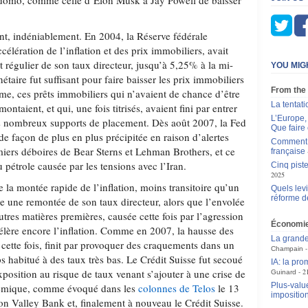
domo, comme celle d’Elon Musk à Jay Powell de baisser
t, indéniablement. En 2004, la Réserve fédérale
célération de l’inflation et des prix immobiliers, avait
 régulier de son taux directeur, jusqu’à 5,25% à la mi-
YOU MIG
aire fut suffisant pour faire baisser les prix immobiliers
From the
prime, ces prêts immobiliers qui n’avaient de chance d’être
La tentat
ontaient, et qui, une fois titrisés, avaient fini par entrer
L’Europe, 
ès nombreux supports de placement. Dès août 2007, la Fed
Que faire 
de façon de plus en plus précipitée en raison d’alertes
Comment p
iers déboires de Bear Sterns et Lehman Brothers, et ce
française
 pétrole causée par les tensions avec l’Iran.
Cinq piste
2025
 la montée rapide de l’inflation, moins transitoire qu’un
Quels levi
réforme d
e une remontée de son taux directeur, alors que l’envolée
utres matières premières, causée cette fois par l’agression
Économi
célère encore l’inflation. Comme en 2007, la hausse des
La grande
cette fois, finit par provoquer des craquements dans un
Champain
 habitué à des taux très bas. Le Crédit Suisse fut secoué
IA: la pr
position au risque de taux venant s’ajouter à une crise de
2
Guinard
Plus-value
mique, comme évoqué dans les
colonnes de Telos
le 13
impositio
icon Valley Bank et, finalement à nouveau le Crédit Suisse.