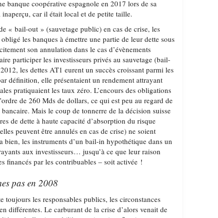
ne banque coopérative espagnole en 2017 lors de sa
naperçu, car il était local et de petite taille.
de « bail-out » (sauvetage public) en cas de crise, les
t obligé les banques à émettre une partie de leur dette sous
icitement son annulation dans le cas d’évènements
aire participer les investisseurs privés au sauvetage (bail-
 2012, les dettes AT1 eurent un succès croissant parmi les
par définition, elle présentaient un rendement attrayant
ales pratiquaient les taux zéro. L’encours des obligations
’ordre de 260 Mds de dollars, ce qui est peu au regard de
e bancaire. Mais le coup de tonnerre de la décision suisse
itres de dette à haute capacité d’absorption du risque
lles peuvent être annulés en cas de crise) ne soient
a bien, les instruments d’un bail-in hypothétique dans un
ttrayants aux investisseurs… jusqu’à ce que leur raison
es financés par les contribuables – soit activée !
es pas en 2008
e toujours les responsables publics, les circonstances
en différentes. Le carburant de la crise d’alors venait de