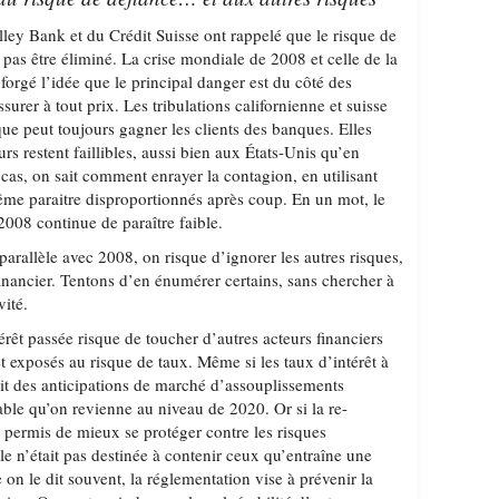
lley Bank et du Crédit Suisse ont rappelé que le risque de
pas être éliminé. La crise mondiale de 2008 et celle de la
orgé l’idée que le principal danger est du côté des
surer à tout prix. Les tribulations californienne et suisse
ue peut toujours gagner les clients des banques. Elles
rs restent faillibles, aussi bien aux États-Unis qu’en
cas, on sait comment enrayer la contagion, en utilisant
me paraitre disproportionnés après coup. En un mot, le
2008 continue de paraître faible.
e parallèle avec 2008, on risque d’ignorer les autres risques,
inancier. Tentons d’en énumérer certains, sans chercher à
vité.
érêt passée risque de toucher d’autres acteurs financiers
et exposés au risque de taux. Même si les taux d’intérêt à
ait des anticipations de marché d’assouplissements
able qu’on revienne au niveau de 2020. Or si la re-
a permis de mieux se protéger contre les risques
elle n’était pas destinée à contenir ceux qu’entraîne une
n le dit souvent, la réglementation vise à prévenir la