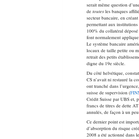
serait même question d’une
de
toutes
les banques affili
secteur bancaire, en créan
permettant aux institution
100% du collatéral déposé 
font normalement appliquer
Le système bancaire améri
locaux de taille petite ou 
retrait des petits établiss
digne du 19e siècle.
Du côté helvétique, constat
CS n’avait ni restauré la co
ont tranché dans l’urgence,
suisse de supervision (
FI
Crédit Suisse par UBS et, p
francs de titres de dette AT
annulés, de façon à un peu 
Ce dernier point est import
d’absorption du risque cré
2008 a été actionné dans 