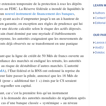
 extension temporaire de la protection à
tous
les dépôts
LEARN M
ées au FDIC. La Réserve fédérale a inondé de liquidités le
t un
nouvel instrument de financement des banques
,
Authors
s y ayant accès d’emprunter jusqu’à un an à hauteur de
Contact
en garantie, en exception aux règles de prudence qui lui
Editorial
 une décote calculée selon le risque des actifs déposés.
cain étant dominé par une myriade d’établissements
OUR PA
moyenne, les autorités craignaient que les mouvements de
ements déjà observés ne se transforment en une panique
Lavoce.i
VoxEU
Dokdoc
ant que la ligne de crédit de 50 Mds de francs ouverte au
nfiance des marchés ni endigué les retraits, les autorités
 au risque de déstabiliser d’autres marchés. L’autorité
NMA
), l’État fédéral et la BNS ont ordonné la reprise du
our faire passer la pilule, annoncé que les 16 Mds de
1 (pour « additional tier 1 ») émis par le CS seraient
regonfler son capital.
ant, car c’est la première fois qu’un instrument
é à la demande des autorités mondiales de régulation après
le cas d’une banque classée « systémique » au niveau