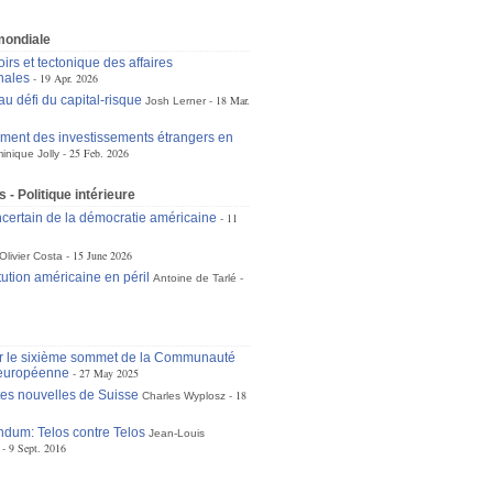
mondiale
irs et tectonique des affaires
nales
19 Apr. 2026
u défi du capital-risque
18 Mar.
Josh Lerner
ement des investissements étrangers en
25 Feb. 2026
inique Jolly
 - Politique intérieure
incertain de la démocratie américaine
11
15 June 2026
Olivier Costa
tution américaine en péril
Antoine de Tarlé
r le sixième sommet de la Communauté
 européenne
27 May 2025
tes nouvelles de Suisse
18
Charles Wyplosz
ndum: Telos contre Telos
Jean-Louis
9 Sept. 2016