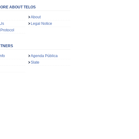
ORE ABOUT TELOS
About
 Us
Legal Notice
 Protocol
RTNERS
nfo
Agenda Pública
Slate