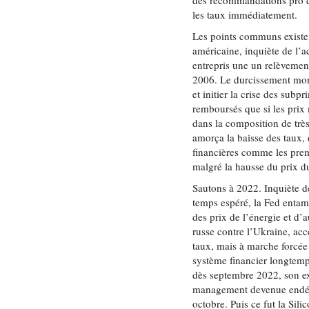
des recommandations pro 
les taux immédiatement.
Les points communs existen
américaine, inquiète de l’ac
entrepris une un relèvement
2006. Le durcissement monét
et initier la crise des sub
remboursés que si les prix m
dans la composition de tr
amorça la baisse des taux, 
financières comme les prem
malgré la hausse du prix du
Sautons à 2022. Inquiète de
temps espéré, la Fed entam
des prix de l’énergie et d’a
russe contre l’Ukraine, ac
taux, mais à marche forcée 
système financier longtemps
dès septembre 2022, son ex
management devenue endé
octobre. Puis ce fut la Sil