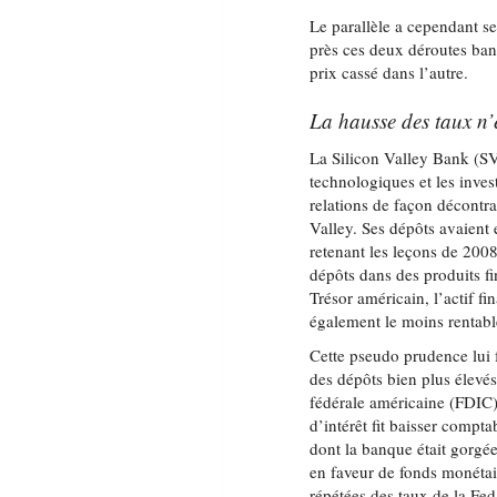
Le parallèle a cependant s
près ces deux déroutes banc
prix cassé dans l’autre.
La hausse des taux n’
La Silicon Valley Bank (SVB
technologiques et les invest
relations de façon décontr
Valley. Ses dépôts avaient
retenant les leçons de 2008
dépôts dans des produits fi
Trésor américain, l’actif f
également le moins rentabl
Cette pseudo prudence lui f
des dépôts bien plus élevé
fédérale américaine (FDIC) 
d’intérêt fit baisser compt
dont la banque était gorgée
en faveur de fonds monéta
répétées des taux de la Fed