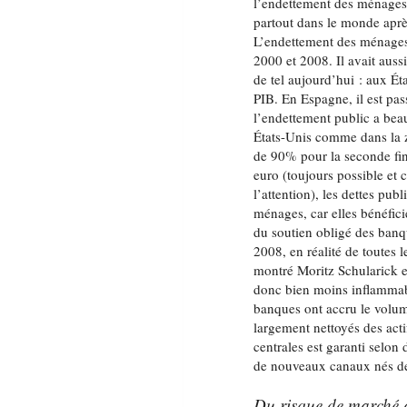
l’endettement des ménages 
partout dans le monde aprè
L’endettement des ménages
2000 et 2008. Il avait aus
de tel aujourd’hui : aux Ét
PIB. En Espagne, il est pa
l’endettement public a be
États-Unis comme dans la 
de 90% pour la seconde fin
euro (toujours possible et 
l’attention), les dettes pub
ménages, car elles bénéfici
du soutien obligé des banqu
2008, en réalité de toutes 
montré Moritz Schularick e
donc bien moins inflammabl
banques ont accru le volume 
largement nettoyés des acti
centrales est garanti selo
de nouveaux canaux nés de
Du risque de marché a