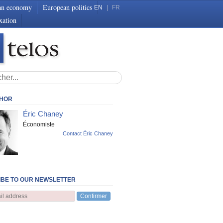
an economy
European politics
EN
|
FR
xation
THOR
Éric Chaney
Économiste
Contact Éric Chaney
BE TO OUR NEWSLETTER
Confirmer