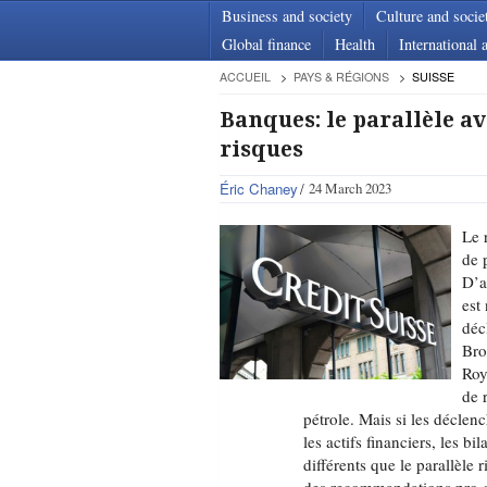
Business and society
Culture and socie
Global finance
Health
International a
ACCUEIL
PAYS & RÉGIONS
SUISSE
Banques: le parallèle av
risques
Éric Chaney
24 March 2023
Le 
de 
D’a
est
déc
Bro
Roy
de 
pétrole. Mais si les déclen
les actifs financiers, les
différents que le parallèle