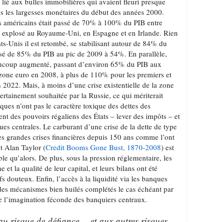
lié aux bulles immobilières qui avaient fleuri presque
s les largesses monétaires du début des années 2000.
 américains était passé de 70% à 100% du PIB entre
si explosé au Royaume-Uni, en Espagne et en Irlande. Rien
ats-Unis il est retombé, se stabilisant autour de 84% du
ssé de 85% du PIB au pic de 2009 à 54%. En parallèle,
aucoup augmenté, passant d’environ 65% du PIB aux
zone euro en 2008, à plus de 110% pour les premiers et
 2022. Mais, à moins d’une crise existentielle de la zone
certainement souhaitée par la Russie, ce qui mériterait
liques n’ont pas le caractère toxique des dettes des
ent des pouvoirs régaliens des États – lever des impôts – et
es centrales. Le carburant d’une crise de la dette de type
les grandes crises financières depuis 150 ans comme l’ont
t Alan Taylor (
Credit Booms Gone Bust, 1870-2008
) est
e qu’alors. De plus, sous la pression réglementaire, les
et la qualité de leur capital, et leurs bilans ont été
fs douteux. Enfin, l’accès à la liquidité via les banques
n des mécanismes bien huilés complétés le cas échéant par
 l’imagination féconde des banquiers centraux.
u risque de défiance… et aux autres risques