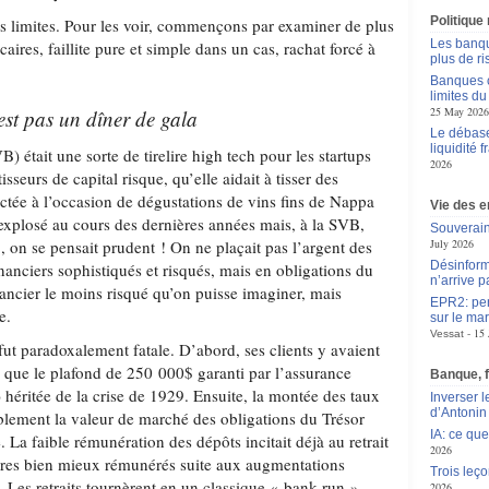
Politique
es limites. Pour les voir, commençons par examiner de plus
Les banqu
aires, faillite pure et simple dans un cas, rachat forcé à
plus de r
Banques c
limites d
25 May 2026
est pas un dîner de gala
Le débas
liquidité f
) était une sorte de tirelire high tech pour les startups
2026
isseurs de capital risque, qu’elle aidait à tisser des
actée à l’occasion de dégustations de vins fins de Nappa
Vie des e
 explosé au cours des dernières années mais, à la SVB,
Souverain
, on se pensait prudent ! On ne plaçait pas l’argent des
July 2026
Désinform
nanciers sophistiqués et risqués, mais en obligations du
n’arrive p
inancier le moins risqué qu’on puisse imaginer, mais
EPR2: pen
e.
sur le mar
15 
Vessat
ut paradoxalement fatale. D’abord, ses clients y avaient
s que le plafond de 250 000$ garanti par l’assurance
Banque, 
héritée de la crise de 1929. Ensuite, la montée des taux
Inverser 
d’Antoni
ablement la valeur de marché des obligations du Trésor
IA: ce qu
. La faible rémunération des dépôts incitait déjà au retrait
2026
ires bien mieux rémunérés suite aux augmentations
Trois leç
. Les retraits tournèrent en un classique « bank run »
2026