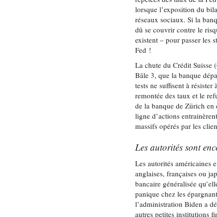
lorsque l’exposition du bi
réseaux sociaux. Si la banq
dû se couvrir contre le ris
existent – pour passer les s
Fed !
La chute du Crédit Suisse 
Bâle 3, que la banque dépas
tests ne suffisent à résiste
remontée des taux et le re
de la banque de Zürich en 
ligne d’actions entrainèrent
massifs opérés par les clien
Les autorités sont en
Les autorités américaines e
anglaises, françaises ou jap
bancaire généralisée qu’el
panique chez les épargnants
l’administration Biden a d
autres petites institutions 