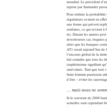
mondial. Le précédent d’u
reprise par Santander passa i
Pour réduire la probabilité 
régulateurs avaient en effe
une forme qui prévoit expl
extrêmes, ce qui revient à f
in). Durant les années post
investisseurs car, risquées 
alors que les banques centr
AT1 serait aujourd’hui de l
l’encours global de la dett
fait craindre que tous les t
(euphémisme signifiant qu’e
surévalués. Tant que tout v
futur lointain paraissent a
d’être – éviter les sauvetag
… mais nous ne somm
Si le souvenir de 2008 hant
actuelles sont cependant bi