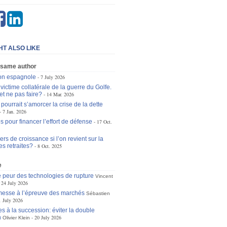
HT ALSO LIKE
 same author
ion espagnole
7 July 2026
victime collatérale de la guerre du Golfe.
et ne pas faire?
14 Mar. 2026
ourrait s’amorcer la crise de la dette
7 Jan. 2026
s pour financer l’effort de défense
17 Oct.
ers de croissance si l’on revient sur la
es retraites?
8 Oct. 2025
e
 peur des technologies de rupture
Vincent
24 July 2026
omesse à l’épreuve des marchés
Sébastien
1 July 2026
s à la succession: éviter la double
n
20 July 2026
Olivier Klein