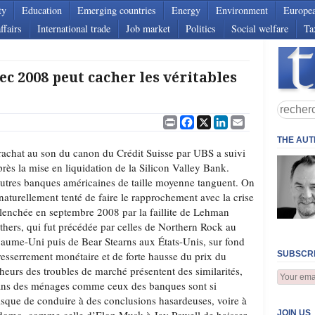
ty
Education
Emerging countries
Energy
Environment
Europe
ffairs
International trade
Job market
Politics
Social welfare
Ta
ec 2008 peut cacher les véritables
Print
Facebook
X
LinkedIn
Email
THE AU
rachat au son du canon du Crédit Suisse par UBS a suivi
près la mise en liquidation de la Silicon Valley Bank.
utres banques américaines de taille moyenne tanguent. On
 naturellement tenté de faire le rapprochement avec la crise
lenchée en septembre 2008 par la faillite de Lehman
thers, qui fut précédée par celles de Northern Rock au
aume-Uni puis de Bear Stearns aux États-Unis, sur fond
resserrement monétaire et de forte hausse du prix du
SUBSCRI
cheurs des troubles de marché présentent des similarités,
 bilans des ménages comme ceux des banques sont si
 risque de conduire à des conclusions hasardeuses, voire à
JOIN US