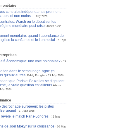
 monétaire
es centrales indépendantes prennent
isques, et non moins
1 July 2026
entrales: Warsh ou le débat sur les
u régime monétaire post-crise
Olivier Klein
ement monétaire: quand l’abondance de
ragilise la confiance et le lien social
27 Apr.
ntreprises
eté économique: une voie polonaise?
29
ation dans le secteur agri-agro: ça
as qu’aux autres!
23 July 2026
Eddy Fougier
dant que Paris et Bruxelles se disputent
ché, la vraie question est ailleurs
Alexis
July 2026
finance
le décrochage européen: les pistes
n Bergeaud
27 June 2026
e révèle le match Paris-Londres
12 June
ons de Joel Mokyr sur la croissance
30 May