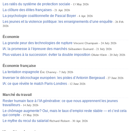
Les ratés du système de protection sociale
13 May 2026
La clôture des élites françaises
21 Apr. 2026
La psychologie coalitionnelle de Pascal Boyer
4 Apr. 2026
Les jeunes et la violence politique: les enseignements d’une enquête
26 Feb.
2026
Économie
La grande peur des technologies de rupture
24 July 2026
Vincent Champain
IA: la promesse à l’épreuve des marchés
21 July 2026
Sébastien Guinard
Plus-values à la succession: éviter la double imposition
20 July 2026
Olivier Klein
Économie française
La tentation espagnole
7 July 2026
Éric Chaney
Inverser le décrochage européen: les pistes d’Antonin Bergeaud
27 June 2026
IA: ce que révèle le match Paris-Londres
12 June 2026
Marché du travail
Rester humain face à l’IA générative: ce que nous apprennent les jeunes
travailleurs
14 July 2026
Le chômage augmente? Oui, mais le taux d’emploi reste stable — et c’est cela
qui compte
15 May 2026
Le mythe du recul du salariat
30 Apr. 2026
Richard Robert