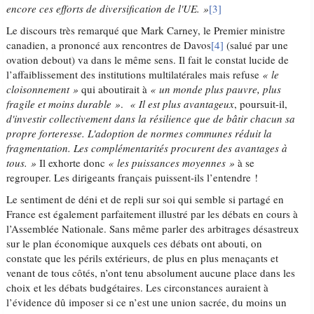
encore ces efforts de diversification de l'UE. »
[3]
Le discours très remarqué que Mark Carney, le Premier ministre
canadien, a prononcé aux rencontres de Davos
[4]
(salué par une
ovation debout) va dans le même sens. Il fait le constat lucide de
l’affaiblissement des institutions multilatérales mais refuse
« le
cloisonnement »
qui aboutirait à
« un monde plus pauvre, plus
fragile et moins durable »
.
« Il est plus avantageux
, poursuit-il,
d'investir collectivement dans la résilience que de bâtir chacun sa
propre forteresse. L'adoption de normes communes réduit la
fragmentation. Les complémentarités procurent des avantages à
tous. »
Il exhorte donc
« les puissances moyennes »
à se
regrouper. Les dirigeants français puissent-ils l’entendre !
Le sentiment de déni et de repli sur soi qui semble si partagé en
France est également parfaitement illustré par les débats en cours à
l’Assemblée Nationale. Sans même parler des arbitrages désastreux
sur le plan économique auxquels ces débats ont abouti, on
constate que les périls extérieurs, de plus en plus menaçants et
venant de tous côtés, n’ont tenu absolument aucune place dans les
choix et les débats budgétaires. Les circonstances auraient à
l’évidence dû imposer si ce n’est une union sacrée, du moins un