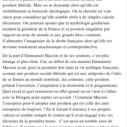
position libérale. Mais on se demande alors qu’elle est
véritablement sa boussole idéologique. On la cherche en vain
sinon pour considérer qu’elle semble obéir à de simples calculs
électoraux. On pourrait ajouter que la mythologie gaullienne
exaltant la grandeur de la France et sa position singulière par
rapport au reste du monde et aux grands blocs continue
d’alimenter l’imaginaire de la droite française alors qu’elle est
devenue totalement anachronique et contreproductive.
De la part d’Emmanuel Macron et de ses soutiens, c’est plus
étrange et plus triste. Car, au début de son mandat Emmanuel
Macron avait, pour la première fois dans la vie politique française,
assumé une position sociale-libérale qui est aux antipodes de l’idée
de se fermer au monde extérieur. Au contraire, cette position
prônait l’ouverture, l’adaptation à la modernité et le pragmatisme.
Quel recul et quel reniement en effet quand on en vient à s’allier
avec la Hongrie pour rejeter cet accord ! Comment Macron
l’européen peut-il adopter une position qui est celle des anti-
européens de toujours ? En le faisant il renonce à ses propres
valeurs et semble rompre le contrat qu’il avait engagé avec ses
électeurs de la première heure. C’est aussi un terrible aveu de
faiblesse. Il montre que le pays n’est pas prêt à tenir sa place dans