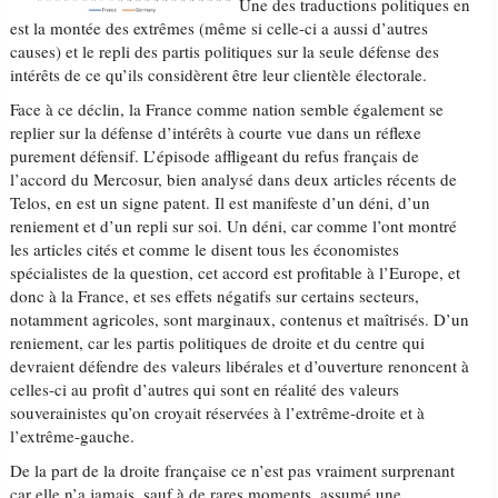
Une des traductions politiques en
est la montée des extrêmes (même si celle-ci a aussi d’autres
causes) et le repli des partis politiques sur la seule défense des
intérêts de ce qu’ils considèrent être leur clientèle électorale.
Face à ce déclin, la France comme nation semble également se
replier sur la défense d’intérêts à courte vue dans un réflexe
purement défensif. L’épisode affligeant du refus français de
l’accord du Mercosur, bien analysé dans deux articles récents de
Telos, en est un signe patent. Il est manifeste d’un déni, d’un
reniement et d’un repli sur soi. Un déni, car comme l’ont montré
les articles cités et comme le disent tous les économistes
spécialistes de la question, cet accord est profitable à l’Europe, et
donc à la France, et ses effets négatifs sur certains secteurs,
notamment agricoles, sont marginaux, contenus et maîtrisés. D’un
reniement, car les partis politiques de droite et du centre qui
devraient défendre des valeurs libérales et d’ouverture renoncent à
celles-ci au profit d’autres qui sont en réalité des valeurs
souverainistes qu’on croyait réservées à l’extrême-droite et à
l’extrême-gauche.
De la part de la droite française ce n’est pas vraiment surprenant
car elle n’a jamais, sauf à de rares moments, assumé une