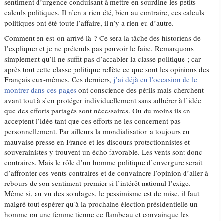
sentiment d’urgence conduisant à mettre en sourdine les petits
calculs politiques. Il n’en a rien été, bien au contraire, ces calculs
politiques ont été toute l’affaire, il n’y a rien eu d’autre.
Comment en est-on arrivé là ? Ce sera la tâche des historiens de
l’expliquer et je ne prétends pas pouvoir le faire. Remarquons
simplement qu’il ne suffit pas d’accabler la classe politique ; car
après tout cette classe politique reflète ce que sont les opinions des
Français eux-mêmes. Ces derniers,
j’ai déjà eu l’occasion de le
montrer dans ces pages
ont conscience des périls mais cherchent
avant tout à s’en protéger individuellement sans adhérer à l’idée
que des efforts partagés sont nécessaires. Ou du moins ils en
acceptent l’idée tant que ces efforts ne les concernent pas
personnellement. Par ailleurs la mondialisation a toujours eu
mauvaise presse en France et les discours protectionnistes et
souverainistes y trouvent un écho favorable. Les vents sont donc
contraires. Mais le rôle d’un homme politique d’envergure serait
d’affronter ces vents contraires et de convaincre l’opinion d’aller à
rebours de son sentiment premier si l’intérêt national l’exige.
Même si, au vu des sondages, le pessimisme est de mise, il faut
malgré tout espérer qu’à la prochaine élection présidentielle un
homme ou une femme tienne ce flambeau et convainque les