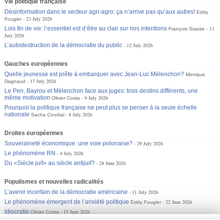
Vie politique française
Désinformation dans le secteur agri-agro: ça n’arrive pas qu’aux autres!
Eddy
23 July 2026
Fougier
Lois fin de vie: l’essentiel est d’être au clair sur nos intentions
13
François Stasse
July 2026
L’autodestruction de la démocratie du public
12 July 2026
Gauches européennes
Quelle jeunesse est prête à embarquer avec Jean-Luc Mélenchon?
Monique
17 July 2026
Dagnaud
Le Pen, Bayrou et Mélenchon face aux juges: trois destins différents, une
même motivation
9 July 2026
Olivier Costa
Pourquoi la politique française ne peut plus se penser à la seule échelle
nationale
8 July 2026
Sacha Courtial
Droites européennes
Souveraineté économique: une voie polonaise?
29 July 2026
Le phénomène RN
4 July 2026
Du «Siècle juif» au siècle antijuif?
28 June 2026
Populismes et nouvelles radicalités
L’avenir incertain de la démocratie américaine
11 July 2026
Le phénomène émergent de l’anxiété politique
22 June 2026
Eddy Fougier
Idiocratie
15 June 2026
Olivier Costa