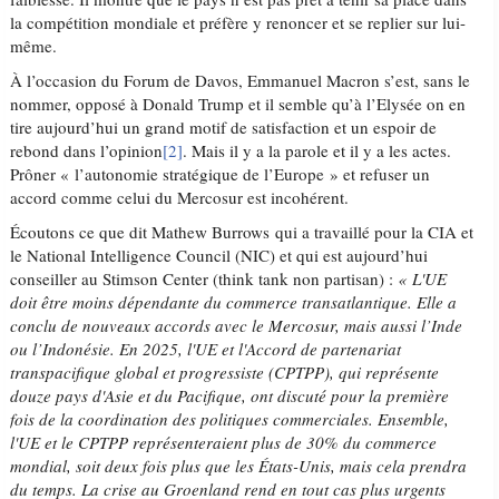
la compétition mondiale et préfère y renoncer et se replier sur lui-
même.
À l’occasion du Forum de Davos, Emmanuel Macron s’est, sans le
nommer, opposé à Donald Trump et il semble qu’à l’Elysée on en
tire aujourd’hui un grand motif de satisfaction et un espoir de
rebond dans l’opinion
[2]
. Mais il y a la parole et il y a les actes.
Prôner « l’autonomie stratégique de l’Europe » et refuser un
accord comme celui du Mercosur est incohérent.
Écoutons ce que dit Mathew Burrows qui a travaillé pour la CIA et
le National Intelligence Council (NIC) et qui est aujourd’hui
conseiller au Stimson Center (think tank non partisan) :
« L'UE
doit être moins dépendante du commerce transatlantique. Elle a
conclu de nouveaux accords avec le Mercosur, mais aussi l’Inde
ou l’Indonésie. En 2025, l'UE et l'Accord de partenariat
transpacifique global et progressiste (CPTPP), qui représente
douze pays d'Asie et du Pacifique, ont discuté pour la première
fois de la coordination des politiques commerciales. Ensemble,
l'UE et le CPTPP représenteraient plus de 30% du commerce
mondial, soit deux fois plus que les États-Unis, mais cela prendra
du temps. La crise au Groenland rend en tout cas plus urgents