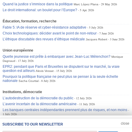
Quand la justice s’immisce dans la politique
29 May 2026
Marc López Plana
Le droit international: un boulet pour l’Europe?
5 Apr. 2026
Éducation, formation, recherche
Fable 5: IA de réserve et cyber-résistance adaptative
5 July 2026
Choix technologiques: décider avant le point de non-retour
7 June 2026
L’éthique discutable des revues d’éthique médicale
3 June 2026
Jacques Robert
Union européenne
Quelle jeunesse est prête à embarquer avec Jean-Luc Mélenchon?
Monique
17 July 2026
Dagnaud
EPR2: pendant que Paris et Bruxelles se disputent sur le marché, la vraie
question est ailleurs
15 July 2026
Alexis Vessat
Pourquoi la politique française ne peut plus se penser à la seule échelle
nationale
8 July 2026
Sacha Courtial
Institutions, démocratie
L’autodestruction de la démocratie du public
12 July 2026
L’avenir incertain de la démocratie américaine
11 July 2026
Les banques centrales indépendantes prennent plus de risques, et non moins
1 July 2026
JOIN US
CLOSE
close
SUBSCRIBE TO OUR NEWSLETTER