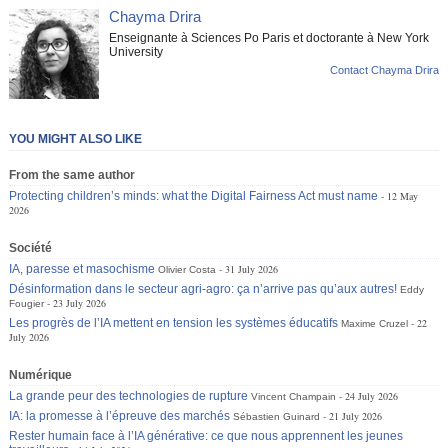
Chayma Drira
Enseignante à Sciences Po Paris et doctorante à New York
University
Contact Chayma Drira
YOU MIGHT ALSO LIKE
From the same author
Protecting children’s minds: what the Digital Fairness Act must name
12 May
2026
Société
IA, paresse et masochisme
31 July 2026
Olivier Costa
Désinformation dans le secteur agri-agro: ça n’arrive pas qu’aux autres!
Eddy
23 July 2026
Fougier
Les progrès de l’IA mettent en tension les systèmes éducatifs
22
Maxime Cruzel
July 2026
Numérique
La grande peur des technologies de rupture
24 July 2026
Vincent Champain
IA: la promesse à l’épreuve des marchés
21 July 2026
Sébastien Guinard
Rester humain face à l’IA générative: ce que nous apprennent les jeunes