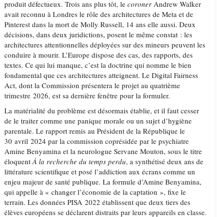
produit défectueux. Trois ans plus tôt, le
coroner
Andrew Walker
avait reconnu à Londres le rôle des architectures de Meta et de
Pinterest dans la mort de Molly Russell, 14 ans elle aussi. Deux
décisions, dans deux juridictions, posent le même constat : les
architectures attentionnelles déployées sur des mineurs peuvent les
conduire à mourir. L’Europe dispose des cas, des rapports, des
textes. Ce qui lui manque, c’est la doctrine qui nomme le bien
fondamental que ces architectures atteignent. Le Digital Fairness
Act, dont la Commission présentera le projet au quatrième
trimestre 2026, est sa dernière fenêtre pour la formuler.
La matérialité du problème est désormais établie, et il faut cesser
de le traiter comme une panique morale ou un sujet d’hygiène
parentale. Le rapport remis au Président de la République le
30 avril 2024 par la commission coprésidée par le psychiatre
Amine Benyamina et la neurologue Servane Mouton, sous le titre
éloquent
À la recherche du temps perdu
, a synthétisé deux ans de
littérature scientifique et posé l’addiction aux écrans comme un
enjeu majeur de santé publique. La formule d’Amine Benyamina,
qui appelle à « changer l’économie de la captation », fixe le
terrain. Les données PISA 2022 établissent que deux tiers des
élèves européens se déclarent distraits par leurs appareils en classe.