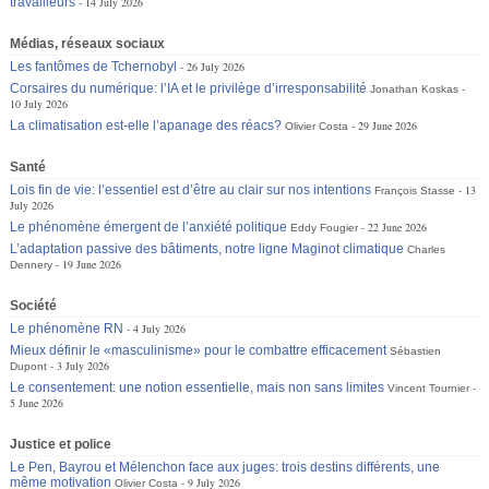
travailleurs
14 July 2026
Médias, réseaux sociaux
Les fantômes de Tchernobyl
26 July 2026
Corsaires du numérique: l’IA et le privilège d’irresponsabilité
Jonathan Koskas
10 July 2026
La climatisation est-elle l’apanage des réacs?
29 June 2026
Olivier Costa
Santé
Lois fin de vie: l’essentiel est d’être au clair sur nos intentions
13
François Stasse
July 2026
Le phénomène émergent de l’anxiété politique
22 June 2026
Eddy Fougier
L’adaptation passive des bâtiments, notre ligne Maginot climatique
Charles
19 June 2026
Dennery
Société
Le phénomène RN
4 July 2026
Mieux définir le «masculinisme» pour le combattre efficacement
Sébastien
3 July 2026
Dupont
Le consentement: une notion essentielle, mais non sans limites
Vincent Tournier
5 June 2026
Justice et police
Le Pen, Bayrou et Mélenchon face aux juges: trois destins différents, une
même motivation
9 July 2026
Olivier Costa