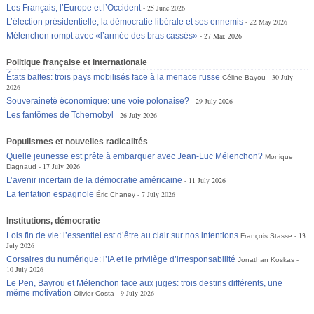
Les Français, l’Europe et l’Occident
25 June 2026
L’élection présidentielle, la démocratie libérale et ses ennemis
22 May 2026
Mélenchon rompt avec «l’armée des bras cassés»
27 Mar. 2026
Politique française et internationale
États baltes: trois pays mobilisés face à la menace russe
30 July
Céline Bayou
2026
Souveraineté économique: une voie polonaise?
29 July 2026
Les fantômes de Tchernobyl
26 July 2026
Populismes et nouvelles radicalités
Quelle jeunesse est prête à embarquer avec Jean-Luc Mélenchon?
Monique
17 July 2026
Dagnaud
L’avenir incertain de la démocratie américaine
11 July 2026
La tentation espagnole
7 July 2026
Éric Chaney
Institutions, démocratie
Lois fin de vie: l’essentiel est d’être au clair sur nos intentions
13
François Stasse
July 2026
Corsaires du numérique: l’IA et le privilège d’irresponsabilité
Jonathan Koskas
10 July 2026
Le Pen, Bayrou et Mélenchon face aux juges: trois destins différents, une
même motivation
9 July 2026
Olivier Costa