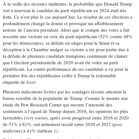
À la veille des récentes midterms, la probabilité que Donald Trump
soit à nouveau le candidat du parti républicain en 2024 était très
forte. Ce n’est plus le cas aujourd’hui. Le résultat de ces élections a
profondément changé la donne et provoqué un affaiblissement
notoire de l’ancien président. Alors que le compte des votes a fait
ressortir une victoire en voix du parti républicain (52% contre 48%
pour les démocrates), sa défaite en sièges pour le Sénat et sa
déception à la Chambre malgré sa victoire a été pour partie due à
la défaite de plusieurs candidats trumpistes continuant de clamer
que l’élection présidentielle de 2020 avait été volée au parti
républicain. La contre-performance de ses candidats a vu pour la
première fois des républicains coller à Trump la redoutable
étiquette de
loser
.
Plusieurs indications livrées par les sondages récents attestent la
baisse sensible de la popularité de Trump. Comme le montre une
étude du Pew Research Center qui mesure l’intensité des
sentiments à l’égard de Trump depuis 2016, les opinions les plus
favorables (
very warm
), après avoir progressé entre 2016 et 2020
de 51% à 61%, ont nettement reculé entre 2020 et 2022 (
post
midterms
) à 41% (tableau 1).