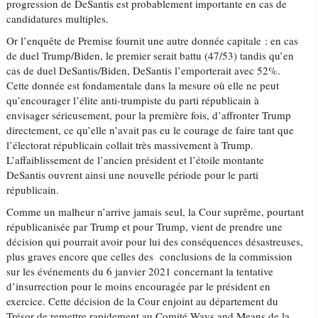
progression de DeSantis est probablement importante en cas de
candidatures multiples.
Or l’enquête de Premise fournit une autre donnée capitale : en cas
de duel Trump/Biden, le premier serait battu (47/53) tandis qu’en
cas de duel DeSantis/Biden, DeSantis l’emporterait avec 52%.
Cette donnée est fondamentale dans la mesure où elle ne peut
qu’encourager l’élite anti-trumpiste du parti républicain à
envisager sérieusement, pour la première fois, d’affronter Trump
directement, ce qu’elle n’avait pas eu le courage de faire tant que
l’électorat républicain collait très massivement à Trump.
L’affaiblissement de l’ancien président et l’étoile montante
DeSantis ouvrent ainsi une nouvelle période pour le parti
républicain.
Comme un malheur n’arrive jamais seul, la Cour suprême, pourtant
républicanisée par Trump et pour Trump, vient de prendre une
décision qui pourrait avoir pour lui des conséquences désastreuses,
plus graves encore que celles des conclusions de la commission
sur les événements du 6 janvier 2021 concernant la tentative
d’insurrection pour le moins encouragée par le président en
exercice. Cette décision de la Cour enjoint au département du
Trésor de remettre rapidement au Comité Ways and Means de la