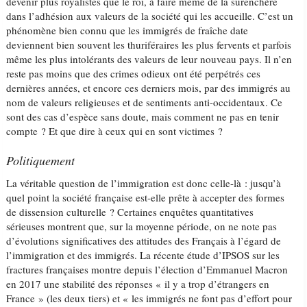
devenir plus royalistes que le roi, à faire même de la surenchère
dans l’adhésion aux valeurs de la société qui les accueille. C’est un
phénomène bien connu que les immigrés de fraîche date
deviennent bien souvent les thuriféraires les plus fervents et parfois
même les plus intolérants des valeurs de leur nouveau pays. Il n’en
reste pas moins que des crimes odieux ont été perpétrés ces
dernières années, et encore ces derniers mois, par des immigrés au
nom de valeurs religieuses et de sentiments anti-occidentaux. Ce
sont des cas d’espèce sans doute, mais comment ne pas en tenir
compte ? Et que dire à ceux qui en sont victimes ?
Politiquement
La véritable question de l’immigration est donc celle-là : jusqu’à
quel point la société française est-elle prête à accepter des formes
de dissension culturelle ? Certaines enquêtes quantitatives
sérieuses montrent que, sur la moyenne période, on ne note pas
d’évolutions significatives des attitudes des Français à l’égard de
l’immigration et des immigrés. La récente étude d’IPSOS sur les
fractures françaises montre depuis l’élection d’Emmanuel Macron
en 2017 une stabilité des réponses « il y a trop d’étrangers en
France » (les deux tiers) et « les immigrés ne font pas d’effort pour