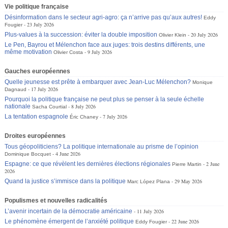
Vie politique française
Désinformation dans le secteur agri-agro: ça n’arrive pas qu’aux autres!
Eddy
23 July 2026
Fougier
Plus-values à la succession: éviter la double imposition
20 July 2026
Olivier Klein
Le Pen, Bayrou et Mélenchon face aux juges: trois destins différents, une
même motivation
9 July 2026
Olivier Costa
Gauches européennes
Quelle jeunesse est prête à embarquer avec Jean-Luc Mélenchon?
Monique
17 July 2026
Dagnaud
Pourquoi la politique française ne peut plus se penser à la seule échelle
nationale
8 July 2026
Sacha Courtial
La tentation espagnole
7 July 2026
Éric Chaney
Droites européennes
Tous géopoliticiens? La politique internationale au prisme de l’opinion
4 June 2026
Dominique Bocquet
Espagne: ce que révèlent les dernières élections régionales
2 June
Pierre Martin
2026
Quand la justice s’immisce dans la politique
29 May 2026
Marc López Plana
Populismes et nouvelles radicalités
L’avenir incertain de la démocratie américaine
11 July 2026
Le phénomène émergent de l’anxiété politique
22 June 2026
Eddy Fougier