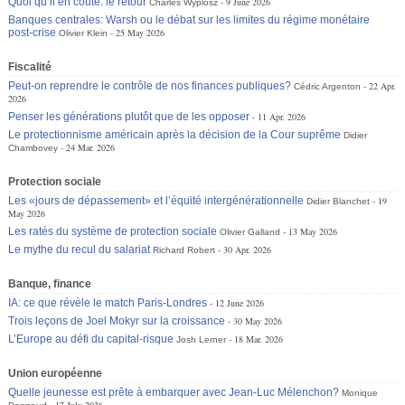
Quoi qu’il en coûte: le retour
9 June 2026
Charles Wyplosz
Banques centrales: Warsh ou le débat sur les limites du régime monétaire
post-crise
25 May 2026
Olivier Klein
Fiscalité
Peut-on reprendre le contrôle de nos finances publiques?
22 Apr.
Cédric Argenton
2026
Penser les générations plutôt que de les opposer
11 Apr. 2026
Le protectionnisme américain après la décision de la Cour suprême
Didier
24 Mar. 2026
Chambovey
Protection sociale
Les «jours de dépassement» et l’équité intergénérationnelle
19
Didier Blanchet
May 2026
Les ratés du système de protection sociale
13 May 2026
Olivier Galland
Le mythe du recul du salariat
30 Apr. 2026
Richard Robert
Banque, finance
IA: ce que révèle le match Paris-Londres
12 June 2026
Trois leçons de Joel Mokyr sur la croissance
30 May 2026
L’Europe au défi du capital-risque
18 Mar. 2026
Josh Lerner
Union européenne
Quelle jeunesse est prête à embarquer avec Jean-Luc Mélenchon?
Monique
17 July 2026