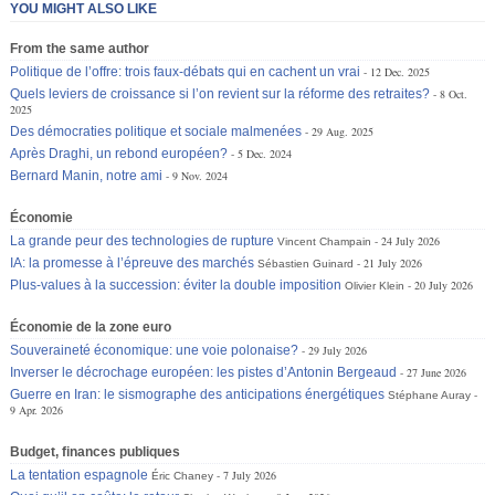
YOU MIGHT ALSO LIKE
From the same author
Politique de l’offre: trois faux-débats qui en cachent un vrai
12 Dec. 2025
Quels leviers de croissance si l’on revient sur la réforme des retraites?
8 Oct.
2025
Des démocraties politique et sociale malmenées
29 Aug. 2025
Après Draghi, un rebond européen?
5 Dec. 2024
Bernard Manin, notre ami
9 Nov. 2024
Économie
La grande peur des technologies de rupture
24 July 2026
Vincent Champain
IA: la promesse à l’épreuve des marchés
21 July 2026
Sébastien Guinard
Plus-values à la succession: éviter la double imposition
20 July 2026
Olivier Klein
Économie de la zone euro
Souveraineté économique: une voie polonaise?
29 July 2026
Inverser le décrochage européen: les pistes d’Antonin Bergeaud
27 June 2026
Guerre en Iran: le sismographe des anticipations énergétiques
Stéphane Auray
9 Apr. 2026
Budget, finances publiques
La tentation espagnole
7 July 2026
Éric Chaney