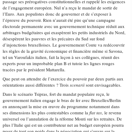
passage ses prérogatives constitutionnelles et rappelé les exigences
de l’engagement européen. Nul n’a reçu le mandat de sortir de
l’Euro. Aux populistes donc de gouverner et de s’exposer à
l’épreuve du pouvoir. Rien n’aurait été pire qu’une campagne
électorale permanente avec un gouvernement technique réduit aux
arbitrages budgétaires qui exaspèrent les petits industriels du Nord,
désespèrent les pauvres et les précaires du Sud sur fond
d’injonctions bruxelloises. Le gouvernement Conte va redécouvrir
les règles de la gravité économique et financière même si Savona,
tel un Varoufakis italien, fait la leçon à ses collègues, réunit des
experts pour un improbable plan B et tutoie les lignes rouges
tracées par le président Mattarella.
Que peut on attendre de l’exercice du pouvoir par deux partis aux
orientations aussi différentes ? Trois
scenarii
sont envisageables.
Dans le scénario Tsipras, fort du mandat populaire reçu, le
gouvernement italien engage le bras de fer avec Bruxelles/Berlin
en annonçant la mise en œuvre du programme notamment dans
ses dimensions les plus contestables comme la
flat tax
, le revenu
universel ou l’annulation de la réforme Monti sur les retraites. De
plus l’Italie qui est un contributeur net au budget européen pourra
peser de tout son poids dans la négociation qui s’ouvre sur la