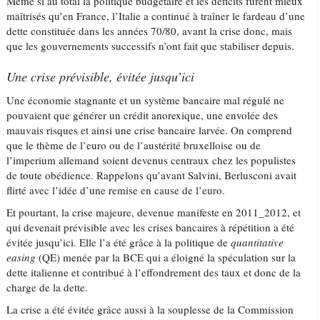
Même si au total la politique budgétaire et les déficits furent mieux
maîtrisés qu’en France, l’Italie a continué à traîner le fardeau d’une
dette constituée dans les années 70/80, avant la crise donc, mais
que les gouvernements successifs n’ont fait que stabiliser depuis.
Une crise prévisible, évitée jusqu’ici
Une économie stagnante et un système bancaire mal régulé ne
pouvaient que générer un crédit anorexique, une envolée des
mauvais risques et ainsi une crise bancaire larvée. On comprend
que le thème de l’euro ou de l’austérité bruxelloise ou de
l’imperium allemand soient devenus centraux chez les populistes
de toute obédience. Rappelons qu’avant Salvini, Berlusconi avait
flirté avec l’idée d’une remise en cause de l’euro.
Et pourtant, la crise majeure, devenue manifeste en 2011_2012, et
qui devenait prévisible avec les crises bancaires à répétition a été
évitée jusqu’ici. Elle l’a été grâce à la politique de
quantitative
easing
(QE) menée par la BCE qui a éloigné la spéculation sur la
dette italienne et contribué à l’effondrement des taux et donc de la
charge de la dette.
La crise a été évitée grâce aussi à la souplesse de la Commission