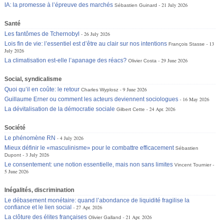
IA: la promesse à l’épreuve des marchés
21 July 2026
Sébastien Guinard
Santé
Les fantômes de Tchernobyl
26 July 2026
Lois fin de vie: l’essentiel est d’être au clair sur nos intentions
13
François Stasse
July 2026
La climatisation est-elle l’apanage des réacs?
29 June 2026
Olivier Costa
Social, syndicalisme
Quoi qu’il en coûte: le retour
9 June 2026
Charles Wyplosz
Guillaume Erner ou comment les acteurs deviennent sociologues
16 May 2026
La dévitalisation de la démocratie sociale
24 Apr. 2026
Gilbert Cette
Société
Le phénomène RN
4 July 2026
Mieux définir le «masculinisme» pour le combattre efficacement
Sébastien
3 July 2026
Dupont
Le consentement: une notion essentielle, mais non sans limites
Vincent Tournier
5 June 2026
Inégalités, discrimination
Le débasement monétaire: quand l’abondance de liquidité fragilise la
confiance et le lien social
27 Apr. 2026
La clôture des élites françaises
21 Apr. 2026
Olivier Galland