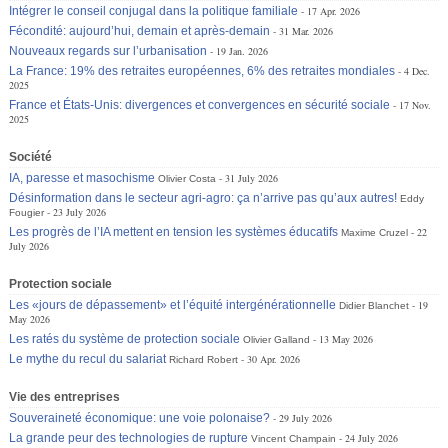
Intégrer le conseil conjugal dans la politique familiale
17 Apr. 2026
Fécondité: aujourd’hui, demain et après-demain
31 Mar. 2026
Nouveaux regards sur l’urbanisation
19 Jan. 2026
La France: 19% des retraites européennes, 6% des retraites mondiales
4 Dec.
2025
France et États-Unis: divergences et convergences en sécurité sociale
17 Nov.
2025
Société
IA, paresse et masochisme
31 July 2026
Olivier Costa
Désinformation dans le secteur agri-agro: ça n’arrive pas qu’aux autres!
Eddy
23 July 2026
Fougier
Les progrès de l’IA mettent en tension les systèmes éducatifs
22
Maxime Cruzel
July 2026
Protection sociale
Les «jours de dépassement» et l’équité intergénérationnelle
19
Didier Blanchet
May 2026
Les ratés du système de protection sociale
13 May 2026
Olivier Galland
Le mythe du recul du salariat
30 Apr. 2026
Richard Robert
Vie des entreprises
Souveraineté économique: une voie polonaise?
29 July 2026
La grande peur des technologies de rupture
24 July 2026
Vincent Champain