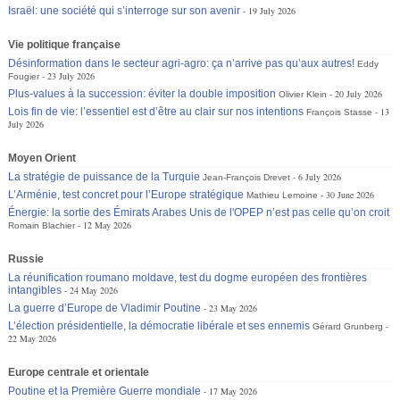
Israël: une société qui s’interroge sur son avenir
19 July 2026
Vie politique française
Désinformation dans le secteur agri-agro: ça n’arrive pas qu’aux autres!
Eddy
23 July 2026
Fougier
Plus-values à la succession: éviter la double imposition
20 July 2026
Olivier Klein
Lois fin de vie: l’essentiel est d’être au clair sur nos intentions
13
François Stasse
July 2026
Moyen Orient
La stratégie de puissance de la Turquie
6 July 2026
Jean-François Drevet
L’Arménie, test concret pour l’Europe stratégique
30 June 2026
Mathieu Lemoine
Énergie: la sortie des Émirats Arabes Unis de l'OPEP n’est pas celle qu’on croit
12 May 2026
Romain Blachier
Russie
La réunification roumano moldave, test du dogme européen des frontières
intangibles
24 May 2026
La guerre d’Europe de Vladimir Poutine
23 May 2026
L’élection présidentielle, la démocratie libérale et ses ennemis
Gérard Grunberg
22 May 2026
Europe centrale et orientale
Poutine et la Première Guerre mondiale
17 May 2026