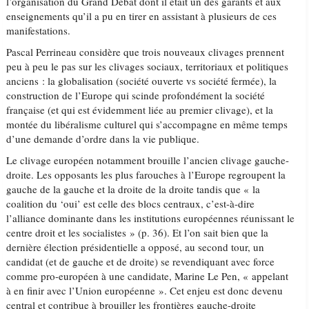
l’organisation du Grand Débat dont il était un des garants et aux
enseignements qu’il a pu en tirer en assistant à plusieurs de ces
manifestations.
Pascal Perrineau considère que trois nouveaux clivages prennent
peu à peu le pas sur les clivages sociaux, territoriaux et politiques
anciens : la globalisation (société ouverte vs société fermée), la
construction de l’Europe qui scinde profondément la société
française (et qui est évidemment liée au premier clivage), et la
montée du libéralisme culturel qui s’accompagne en même temps
d’une demande d’ordre dans la vie publique.
Le clivage européen notamment brouille l’ancien clivage gauche-
droite. Les opposants les plus farouches à l’Europe regroupent la
gauche de la gauche et la droite de la droite tandis que « la
coalition du ‘oui’ est celle des blocs centraux, c’est-à-dire
l’alliance dominante dans les institutions européennes réunissant le
centre droit et les socialistes » (p. 36). Et l’on sait bien que la
dernière élection présidentielle a opposé, au second tour, un
candidat (et de gauche et de droite) se revendiquant avec force
comme pro-européen à une candidate, Marine Le Pen, « appelant
à en finir avec l’Union européenne ». Cet enjeu est donc devenu
central et contribue à brouiller les frontières gauche-droite