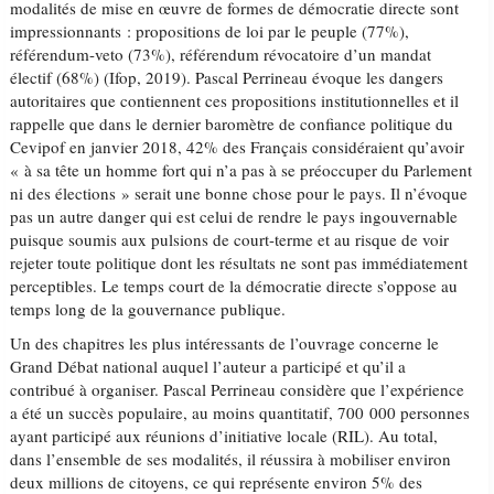
modalités de mise en œuvre de formes de démocratie directe sont
impressionnants : propositions de loi par le peuple (77%),
référendum-veto (73%), référendum révocatoire d’un mandat
électif (68%) (Ifop, 2019). Pascal Perrineau évoque les dangers
autoritaires que contiennent ces propositions institutionnelles et il
rappelle que dans le dernier baromètre de confiance politique du
Cevipof en janvier 2018, 42% des Français considéraient qu’avoir
« à sa tête un homme fort qui n’a pas à se préoccuper du Parlement
ni des élections » serait une bonne chose pour le pays. Il n’évoque
pas un autre danger qui est celui de rendre le pays ingouvernable
puisque soumis aux pulsions de court-terme et au risque de voir
rejeter toute politique dont les résultats ne sont pas immédiatement
perceptibles. Le temps court de la démocratie directe s’oppose au
temps long de la gouvernance publique.
Un des chapitres les plus intéressants de l’ouvrage concerne le
Grand Débat national auquel l’auteur a participé et qu’il a
contribué à organiser. Pascal Perrineau considère que l’expérience
a été un succès populaire, au moins quantitatif, 700 000 personnes
ayant participé aux réunions d’initiative locale (RIL). Au total,
dans l’ensemble de ses modalités, il réussira à mobiliser environ
deux millions de citoyens, ce qui représente environ 5% des