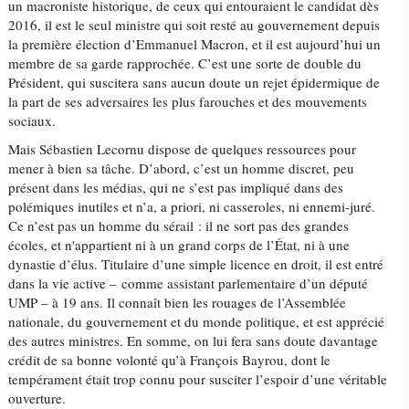
un macroniste historique, de ceux qui entouraient le candidat dès
2016, il est le seul ministre qui soit resté au gouvernement depuis
la première élection d’Emmanuel Macron, et il est aujourd’hui un
membre de sa garde rapprochée. C’est une sorte de double du
Président, qui suscitera sans aucun doute un rejet épidermique de
la part de ses adversaires les plus farouches et des mouvements
sociaux.
Mais Sébastien Lecornu dispose de quelques ressources pour
mener à bien sa tâche. D’abord, c’est un homme discret, peu
présent dans les médias, qui ne s’est pas impliqué dans des
polémiques inutiles et n’a, a priori, ni casseroles, ni ennemi-juré.
Ce n’est pas un homme du sérail : il ne sort pas des grandes
écoles, et n'appartient ni à un grand corps de l’État, ni à une
dynastie d’élus. Titulaire d’une simple licence en droit, il est entré
dans la vie active – comme assistant parlementaire d’un député
UMP – à 19 ans. Il connaît bien les rouages de l’Assemblée
nationale, du gouvernement et du monde politique, et est apprécié
des autres ministres. En somme, on lui fera sans doute davantage
crédit de sa bonne volonté qu’à François Bayrou, dont le
tempérament était trop connu pour susciter l’espoir d’une véritable
ouverture.