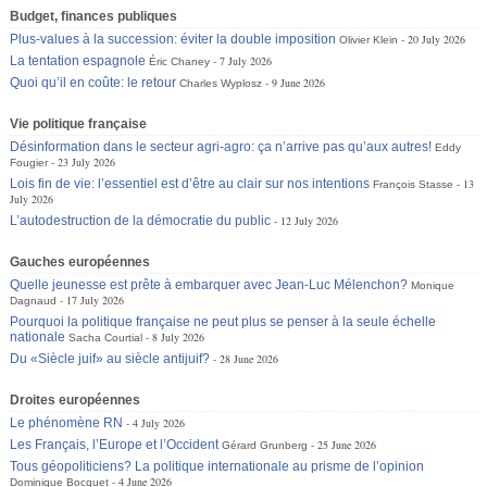
Budget, finances publiques
Plus-values à la succession: éviter la double imposition
20 July 2026
Olivier Klein
La tentation espagnole
7 July 2026
Éric Chaney
Quoi qu’il en coûte: le retour
9 June 2026
Charles Wyplosz
Vie politique française
Désinformation dans le secteur agri-agro: ça n’arrive pas qu’aux autres!
Eddy
23 July 2026
Fougier
Lois fin de vie: l’essentiel est d’être au clair sur nos intentions
13
François Stasse
July 2026
L’autodestruction de la démocratie du public
12 July 2026
Gauches européennes
Quelle jeunesse est prête à embarquer avec Jean-Luc Mélenchon?
Monique
17 July 2026
Dagnaud
Pourquoi la politique française ne peut plus se penser à la seule échelle
nationale
8 July 2026
Sacha Courtial
Du «Siècle juif» au siècle antijuif?
28 June 2026
Droites européennes
Le phénomène RN
4 July 2026
Les Français, l’Europe et l’Occident
25 June 2026
Gérard Grunberg
Tous géopoliticiens? La politique internationale au prisme de l’opinion
4 June 2026
Dominique Bocquet