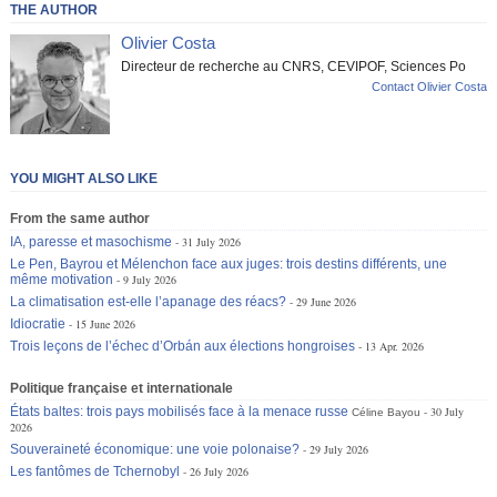
THE AUTHOR
Olivier Costa
Directeur de recherche au CNRS, CEVIPOF, Sciences Po
Contact Olivier Costa
YOU MIGHT ALSO LIKE
From the same author
IA, paresse et masochisme
31 July 2026
Le Pen, Bayrou et Mélenchon face aux juges: trois destins différents, une
même motivation
9 July 2026
La climatisation est-elle l’apanage des réacs?
29 June 2026
Idiocratie
15 June 2026
Trois leçons de l’échec d’Orbán aux élections hongroises
13 Apr. 2026
Politique française et internationale
États baltes: trois pays mobilisés face à la menace russe
30 July
Céline Bayou
2026
Souveraineté économique: une voie polonaise?
29 July 2026
Les fantômes de Tchernobyl
26 July 2026