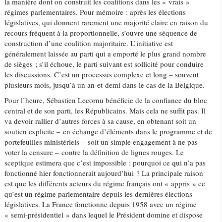
la manière dont on construit les coalitions dans les « vrais »
régimes parlementaires. Pour mémoire : après les élections
législatives, qui donnent rarement une majorité claire en raison du
recours fréquent à la proportionnelle, s’ouvre une séquence de
construction d’une coalition majoritaire. L’initiative est
généralement laissée au parti qui a emporté le plus grand nombre
de sièges ; s’il échoue, le parti suivant est sollicité pour conduire
les discussions. C’est un processus complexe et long – souvent
plusieurs mois, jusqu’à un an-et-demi dans le cas de la Belgique.
Pour l’heure, Sébastien Lecornu bénéficie de la confiance du bloc
central et de son parti, les Républicains. Mais cela ne suffit pas. Il
va devoir rallier d’autres forces à sa cause, en obtenant soit un
soutien explicite – en échange d’éléments dans le programme et de
portefeuilles ministériels – soit un simple engagement à ne pas
voter la censure – contre la définition de lignes rouges. Le
sceptique estimera que c’est impossible : pourquoi ce qui n’a pas
fonctionné hier fonctionnerait aujourd’hui ? La principale raison
est que les différents acteurs du régime français ont « appris » ce
qu’est un régime parlementaire depuis les dernières élections
législatives. La France fonctionne depuis 1958 avec un régime
« semi-présidentiel » dans lequel le Président domine et dispose