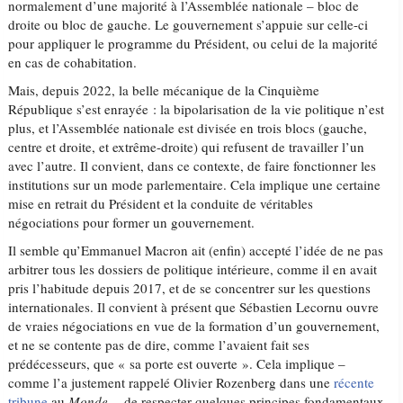
normalement d’une majorité à l’Assemblée nationale – bloc de
droite ou bloc de gauche. Le gouvernement s’appuie sur celle-ci
pour appliquer le programme du Président, ou celui de la majorité
en cas de cohabitation.
Mais, depuis 2022, la belle mécanique de la Cinquième
République s’est enrayée : la bipolarisation de la vie politique n’est
plus, et l’Assemblée nationale est divisée en trois blocs (gauche,
centre et droite, et extrême-droite) qui refusent de travailler l’un
avec l’autre. Il convient, dans ce contexte, de faire fonctionner les
institutions sur un mode parlementaire. Cela implique une certaine
mise en retrait du Président et la conduite de véritables
négociations pour former un gouvernement.
Il semble qu’Emmanuel Macron ait (enfin) accepté l’idée de ne pas
arbitrer tous les dossiers de politique intérieure, comme il en avait
pris l’habitude depuis 2017, et de se concentrer sur les questions
internationales. Il convient à présent que Sébastien Lecornu ouvre
de vraies négociations en vue de la formation d’un gouvernement,
et ne se contente pas de dire, comme l’avaient fait ses
prédécesseurs, que « sa porte est ouverte ». Cela implique –
comme l’a justement rappelé Olivier Rozenberg dans une
récente
tribune
au
Monde
– de respecter quelques principes fondamentaux