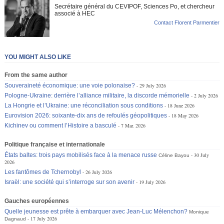
Secrétaire général du CEVIPOF, Sciences Po, et chercheur
associé à HEC
Contact Florent Parmentier
YOU MIGHT ALSO LIKE
From the same author
Souveraineté économique: une voie polonaise?
29 July 2026
Pologne-Ukraine: derrière l’alliance militaire, la discorde mémorielle
2 July 2026
La Hongrie et l’Ukraine: une réconciliation sous conditions
18 June 2026
Eurovision 2026: soixante-dix ans de refoulés géopolitiques
18 May 2026
Kichinev ou comment l’Histoire a basculé
7 Mar. 2026
Politique française et internationale
États baltes: trois pays mobilisés face à la menace russe
30 July
Céline Bayou
2026
Les fantômes de Tchernobyl
26 July 2026
Israël: une société qui s’interroge sur son avenir
19 July 2026
Gauches européennes
Quelle jeunesse est prête à embarquer avec Jean-Luc Mélenchon?
Monique
17 July 2026
Dagnaud