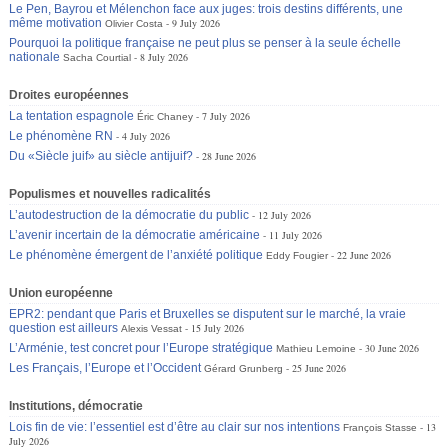
Le Pen, Bayrou et Mélenchon face aux juges: trois destins différents, une
même motivation
9 July 2026
Olivier Costa
Pourquoi la politique française ne peut plus se penser à la seule échelle
nationale
8 July 2026
Sacha Courtial
Droites européennes
La tentation espagnole
7 July 2026
Éric Chaney
Le phénomène RN
4 July 2026
Du «Siècle juif» au siècle antijuif?
28 June 2026
Populismes et nouvelles radicalités
L’autodestruction de la démocratie du public
12 July 2026
L’avenir incertain de la démocratie américaine
11 July 2026
Le phénomène émergent de l’anxiété politique
22 June 2026
Eddy Fougier
Union européenne
EPR2: pendant que Paris et Bruxelles se disputent sur le marché, la vraie
question est ailleurs
15 July 2026
Alexis Vessat
L’Arménie, test concret pour l’Europe stratégique
30 June 2026
Mathieu Lemoine
Les Français, l’Europe et l’Occident
25 June 2026
Gérard Grunberg
Institutions, démocratie
Lois fin de vie: l’essentiel est d’être au clair sur nos intentions
13
François Stasse
July 2026