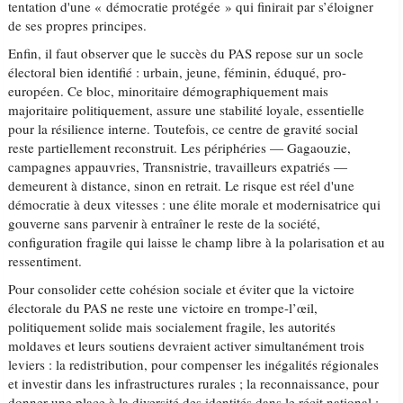
tentation d'une « démocratie protégée » qui finirait par s’éloigner
de ses propres principes.
Enfin, il faut observer que le succès du PAS repose sur un socle
électoral bien identifié : urbain, jeune, féminin, éduqué, pro-
européen. Ce bloc, minoritaire démographiquement mais
majoritaire politiquement, assure une stabilité loyale, essentielle
pour la résilience interne. Toutefois, ce centre de gravité social
reste partiellement reconstruit. Les périphéries — Gagaouzie,
campagnes appauvries, Transnistrie, travailleurs expatriés —
demeurent à distance, sinon en retrait. Le risque est réel d'une
démocratie à deux vitesses : une élite morale et modernisatrice qui
gouverne sans parvenir à entraîner le reste de la société,
configuration fragile qui laisse le champ libre à la polarisation et au
ressentiment.
Pour consolider cette cohésion sociale et éviter que la victoire
électorale du PAS ne reste une victoire en trompe-l’œil,
politiquement solide mais socialement fragile, les autorités
moldaves et leurs soutiens devraient activer simultanément trois
leviers : la redistribution, pour compenser les inégalités régionales
et investir dans les infrastructures rurales ; la reconnaissance, pour
donner une place à la diversité des identités dans le récit national ;