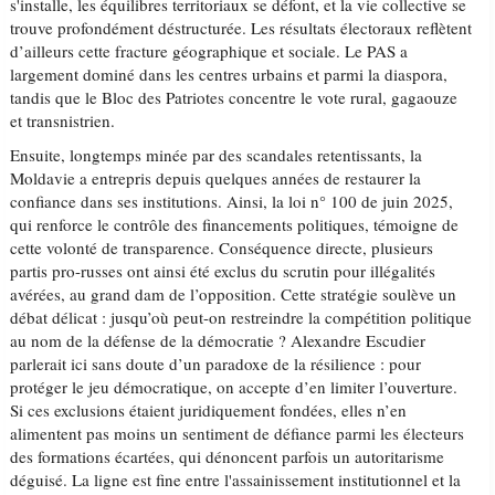
s'installe, les équilibres territoriaux se défont, et la vie collective se
trouve profondément déstructurée. Les résultats électoraux reflètent
d’ailleurs cette fracture géographique et sociale. Le PAS a
largement dominé dans les centres urbains et parmi la diaspora,
tandis que le Bloc des Patriotes concentre le vote rural, gagaouze
et transnistrien.
Ensuite, longtemps minée par des scandales retentissants, la
Moldavie a entrepris depuis quelques années de restaurer la
confiance dans ses institutions. Ainsi, la loi n° 100 de juin 2025,
qui renforce le contrôle des financements politiques, témoigne de
cette volonté de transparence. Conséquence directe, plusieurs
partis pro-russes ont ainsi été exclus du scrutin pour illégalités
avérées, au grand dam de l’opposition. Cette stratégie soulève un
débat délicat : jusqu’où peut-on restreindre la compétition politique
au nom de la défense de la démocratie ? Alexandre Escudier
parlerait ici sans doute d’un paradoxe de la résilience : pour
protéger le jeu démocratique, on accepte d’en limiter l’ouverture.
Si ces exclusions étaient juridiquement fondées, elles n’en
alimentent pas moins un sentiment de défiance parmi les électeurs
des formations écartées, qui dénoncent parfois un autoritarisme
déguisé. La ligne est fine entre l'assainissement institutionnel et la