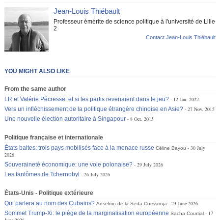
Jean-Louis Thiébault
Professeur émérite de science politique à l'université de Lille
2
Contact Jean-Louis Thiébault
YOU MIGHT ALSO LIKE
From the same author
LR et Valérie Pécresse: et si les partis revenaient dans le jeu?
12 Jan. 2022
Vers un infléchissement de la politique étrangère chinoise en Asie?
27 Nov. 2015
Une nouvelle élection autoritaire à Singapour
8 Oct. 2015
Politique française et internationale
États baltes: trois pays mobilisés face à la menace russe
30 July
Céline Bayou
2026
Souveraineté économique: une voie polonaise?
29 July 2026
Les fantômes de Tchernobyl
26 July 2026
États-Unis - Politique extérieure
Qui parlera au nom des Cubains?
23 June 2026
Anselmo de la Seda Cuevaroja
Sommet Trump-Xi: le piège de la marginalisation européenne
17
Sacha Courtial
June 2026