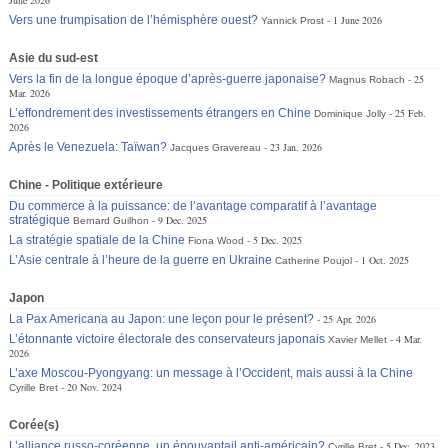
Vers une trumpisation de l’hémisphère ouest?
1 June 2026
Yannick Prost
Asie du sud-est
Vers la fin de la longue époque d’après-guerre japonaise?
25
Magnus Robach
Mar. 2026
L’effondrement des investissements étrangers en Chine
25 Feb.
Dominique Jolly
2026
Après le Venezuela: Taïwan?
23 Jan. 2026
Jacques Gravereau
Chine - Politique extérieure
Du commerce à la puissance: de l’avantage comparatif à l’avantage
stratégique
9 Dec. 2025
Bernard Guilhon
La stratégie spatiale de la Chine
5 Dec. 2025
Fiona Wood
L’Asie centrale à l’heure de la guerre en Ukraine
1 Oct. 2025
Catherine Poujol
Japon
La Pax Americana au Japon: une leçon pour le présent?
25 Apr. 2026
L’étonnante victoire électorale des conservateurs japonais
4 Mar.
Xavier Mellet
2026
L’axe Moscou-Pyongyang: un message à l’Occident, mais aussi à la Chine
20 Nov. 2024
Cyrille Bret
Corée(s)
L’alliance russo-coréenne, un épouvantail anti-américain?
5 Dec. 2023
Cyrille Bret