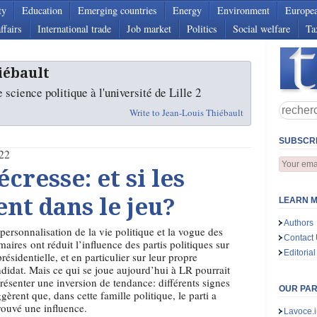
ty
Education
Emerging countries
Energy
Environment
Europe
ffairs
International trade
Job market
Politics
Social welfare
Ta
iébault
 science politique à l'université de Lille 2
Write to Jean-Louis Thiébault
SUBSCRI
22
cresse: et si les
ent dans le jeu?
LEARN M
Authors
personnalisation de la vie politique et la vogue des
Contact
maires ont réduit l’influence des partis politiques sur
Editorial
présidentielle, et en particulier sur leur propre
didat. Mais ce qui se joue aujourd’hui à LR pourrait
résenter une inversion de tendance: différents signes
OUR PA
gèrent que, dans cette famille politique, le parti a
rouvé une influence.
Lavoce.i