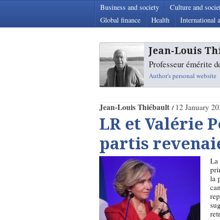
Business and society
Culture and socie
Global finance
Health
International a
Jean-Louis Th
Professeur émérite de
Author's personal website
Jean-Louis Thiébault
12 January 20
LR et Valérie Pé
partis revenai
La 
pri
la 
can
rep
sug
ret