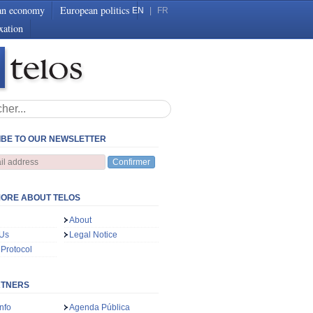
an economy
European politics
EN
|
FR
xation
BE TO OUR NEWSLETTER
Confirmer
ORE ABOUT TELOS
About
 Us
Legal Notice
 Protocol
RTNERS
nfo
Agenda Pública