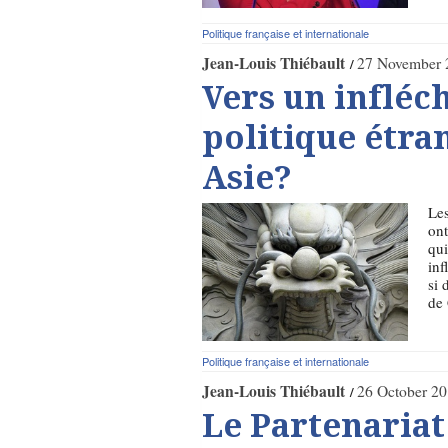
Politique française et internationale
Jean-Louis Thiébault
27 November 
Vers un infléc
politique étra
Asie?
Les
ont
qui
inf
si 
de
Politique française et internationale
Jean-Louis Thiébault
26 October 2
Le Partenariat