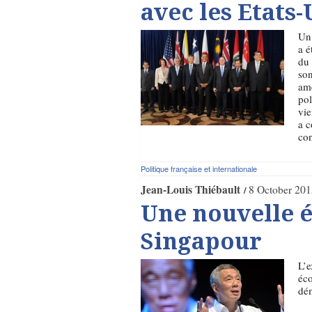
avec les Etats-
Un 
a é
du 
son
amé
pol
vie
a c
con
Politique française et internationale
Jean-Louis Thiébault
8 October 201
Une nouvelle é
Singapour
L’e
éco
dém