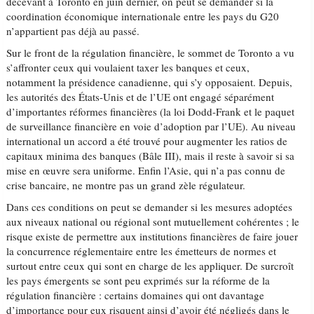
décevant à Toronto en juin dernier, on peut se demander si la
coordination économique internationale entre les pays du G20
n’appartient pas déjà au passé.
Sur le front de la régulation financière, le sommet de Toronto a vu
s’affronter ceux qui voulaient taxer les banques et ceux,
notamment la présidence canadienne, qui s’y opposaient. Depuis,
les autorités des États-Unis et de l’UE ont engagé séparément
d’importantes réformes financières (la loi Dodd-Frank et le paquet
de surveillance financière en voie d’adoption par l’UE). Au niveau
international un accord a été trouvé pour augmenter les ratios de
capitaux minima des banques (Bâle III), mais il reste à savoir si sa
mise en œuvre sera uniforme. Enfin l’Asie, qui n’a pas connu de
crise bancaire, ne montre pas un grand zèle régulateur.
Dans ces conditions on peut se demander si les mesures adoptées
aux niveaux national ou régional sont mutuellement cohérentes ; le
risque existe de permettre aux institutions financières de faire jouer
la concurrence réglementaire entre les émetteurs de normes et
surtout entre ceux qui sont en charge de les appliquer. De surcroît
les pays émergents se sont peu exprimés sur la réforme de la
régulation financière : certains domaines qui ont davantage
d’importance pour eux risquent ainsi d’avoir été négligés dans le