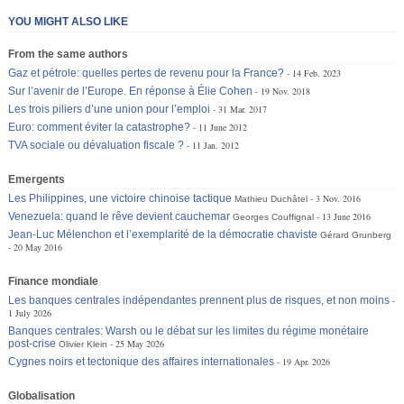
YOU MIGHT ALSO LIKE
From the same authors
Gaz et pétrole: quelles pertes de revenu pour la France?
14 Feb. 2023
Sur l’avenir de l’Europe. En réponse à Élie Cohen
19 Nov. 2018
Les trois piliers d’une union pour l’emploi
31 Mar. 2017
Euro: comment éviter la catastrophe?
11 June 2012
TVA sociale ou dévaluation fiscale ?
11 Jan. 2012
Emergents
Les Philippines, une victoire chinoise tactique
3 Nov. 2016
Mathieu Duchâtel
Venezuela: quand le rêve devient cauchemar
13 June 2016
Georges Couffignal
Jean-Luc Mélenchon et l’exemplarité de la démocratie chaviste
Gérard Grunberg
20 May 2016
Finance mondiale
Les banques centrales indépendantes prennent plus de risques, et non moins
1 July 2026
Banques centrales: Warsh ou le débat sur les limites du régime monétaire
post-crise
25 May 2026
Olivier Klein
Cygnes noirs et tectonique des affaires internationales
19 Apr. 2026
Globalisation