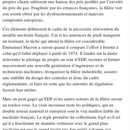
propres clients subissent une hausse des prix justifiée par l’envolée
du prix du gaz. Fragilisée par les errances françaises, la filière voit
son avenir obéré par les dysfonctionnements et mauvais
compromis européens.
Ces éléments définissent le cadre de la nécessaire réinvention du
modèle nucléaire français. Car si les annonces de jeudi marquent
un tournant, la tâche qui attend la filière est considérable.
Emmanuel Macron a raison quand il compare l’effort à fournir à
celui qu’il fallut déployer à partir de 1974. Il faudra sur la durée
réinventer le pilotage de projets au sein d’EDF, recruter et former
massivement une nouvelle génération d’ingénieurs et de
techniciens nucléaires, réorganiser la filière industrielle, assurer
une stabilité du design des centrales et donc du cadre
réglementaire, et faire en sorte que les autorités de régulation
fassent leur métier.
Mais on peut gager qu’EDF et les autres acteurs de la filière seront
au rendez-vous. La vraie inconnue reste les politiques, qui au
double niveau national et européen sont le vrai maillon faible du
nucléaire français. La règle première du colbertisme
high tech
tel
qu’il a fonctionné de manière vertueuse avec le grand plan
nucléaire est que le grand projet une fois arrêté échappe aux