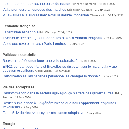
La grande peur des technologies de rupture
24 July 2026
Vincent Champain
IA: la promesse à l’épreuve des marchés
21 July 2026
Sébastien Guinard
Plus-values à la succession: éviter la double imposition
20 July 2026
Olivier Klein
Économie française
La tentation espagnole
7 July 2026
Éric Chaney
Inverser le décrochage européen: les pistes d’Antonin Bergeaud
27 June 2026
IA: ce que révèle le match Paris-Londres
12 June 2026
Politique industrielle
Souveraineté économique: une voie polonaise?
29 July 2026
EPR2: pendant que Paris et Bruxelles se disputent sur le marché, la vraie
question est ailleurs
15 July 2026
Alexis Vessat
Renouvelables: les batteries peuvent-elles changer la donne?
16 June 2026
Vie des entreprises
Désinformation dans le secteur agri-agro: ça n’arrive pas qu’aux autres!
Eddy
23 July 2026
Fougier
Rester humain face à l’IA générative: ce que nous apprennent les jeunes
travailleurs
14 July 2026
Fable 5: IA de réserve et cyber-résistance adaptative
5 July 2026
Énergie