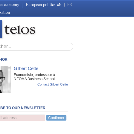
an economy
European politics
EN
|
FR
xation
THOR
Gilbert Cette
Economiste, professeur à
NEOMA Business School
Contact Gilbert Cette
BE TO OUR NEWSLETTER
Confirmer