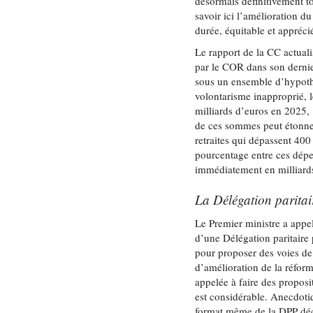
désormais définitivement to
savoir ici l’amélioration d
durée, équitable et appréci
Le rapport de la CC actuali
par le COR dans son dernier
sous un ensemble d’hypothès
volontarisme inapproprié, l
milliards d’euros en 2025,
de ces sommes peut étonner
retraites qui dépassent 400
pourcentage entre ces dépens
immédiatement en milliard
La Délégation paritai
Le Premier ministre a appel
d’une Délégation paritair
pour proposer des voies de 
d’amélioration de la réfor
appelée à faire des proposi
est considérable. Anecdotiq
format même de la DPP déci