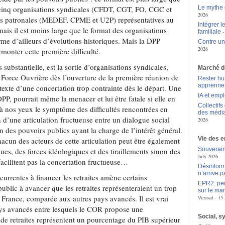
cinq organisations syndicales (CFDT, CGT, FO, CGC et
Le mythe 
2026
ons patronales (MEDEF, CPME et U2P) représentatives au
Intégrer l
mais il est moins large que le format des organisations
familiale
me d’ailleurs d’évolutions historiques. Mais la DPP
Contre un 
2026
monter cette première difficulté.
 substantielle, est la sortie d’organisations syndicales,
Marché du
Force Ouvrière dès l’ouverture de la première réunion de
Rester hu
apprennen
étexte d’une concertation trop contrainte dès le départ. Une
IA et empl
a DPP, pourrait même la menacer et lui être fatale si elle en
Collectifs
st à nos yeux le symptôme des difficultés rencontrées en
des média
 d’une articulation fructueuse entre un dialogue social
2026
on des pouvoirs publics ayant la charge de l’intérêt général.
Vie des e
acun des acteurs de cette articulation peut être également
Souverain
ques, des forces idéologiques et des tiraillements sinon des
July 2026
facilitent pas la concertation fructueuse…
Désinform
n’arrive p
écurrentes à financer les retraites amène certains
EPR2: pen
public à avancer que les retraites représenteraient un trop
sur le mar
 France, comparée aux autres pays avancés. Il est vrai
15 
Vessat
ays avancés entre lesquels le COR propose une
Social, s
de retraites représentent un pourcentage du PIB supérieur