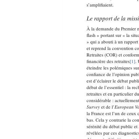
s’amplifiaient.
Le rapport de la miss
À la demande du Premier mi
flash » portant sur « la sit
» qui a abouti à un rapport
et reprend la convention c
Retraites (COR) et conforme 
financière des retraites
[1]
.
éteindre les polémiques su
confiance de l’opinion publ
est d’éclairer le débat publ
débat de l’essentiel : la r
retraites et en particulier 
considérable : actuelleme
Survey
et de l’
European Va
la France est l’un de ceux 
bas. Cela y contrarie la co
sérénité du débat public et
révélées par ces diagnostic