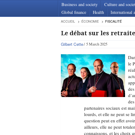
Business and society
Culture and socie
Global finance
Health
International a
ACCUEIL
ÉCONOMIE
FISCALITÉ
Le débat sur les retrait
Gilbert Cette
5 March 2025
Dan
le 
réa
act
app
des
d’a
des
partenaires sociaux est ma
lourds, et elle ne peut se l
question peut en effet avo
ailleurs, elle ne peut total
connaissons, et les choix q