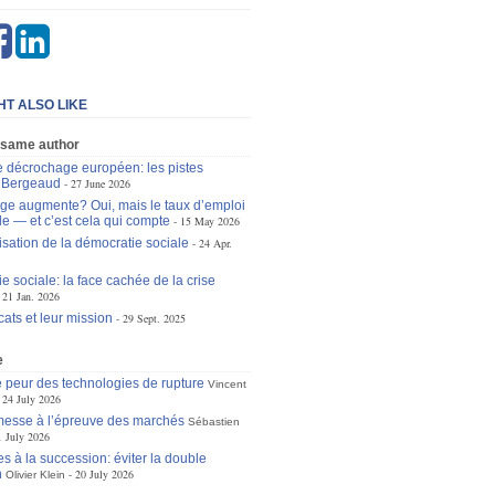
HT ALSO LIKE
 same author
le décrochage européen: les pistes
n Bergeaud
27 June 2026
e augmente? Oui, mais le taux d’emploi
le — et c’est cela qui compte
15 May 2026
isation de la démocratie sociale
24 Apr.
e sociale: la face cachée de la crise
21 Jan. 2026
ats et leur mission
29 Sept. 2025
e
 peur des technologies de rupture
Vincent
24 July 2026
omesse à l’épreuve des marchés
Sébastien
1 July 2026
s à la succession: éviter la double
n
20 July 2026
Olivier Klein