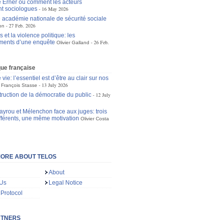
 Erner ou comment les acteurs
t sociologues
16 May 2026
 académie nationale de sécurité sociale
27 Feb. 2026
on
 et la violence politique: les
ments d’une enquête
26 Feb.
Olivier Galland
ique française
 vie: l’essentiel est d’être au clair sur nos
13 July 2026
François Stasse
truction de la démocratie du public
12 July
ayrou et Mélenchon face aux juges: trois
ifférents, une même motivation
Olivier Costa
ORE ABOUT TELOS
About
 Us
Legal Notice
 Protocol
RTNERS