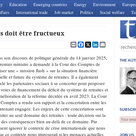
ty
Education
Emerging countries
Energy
Environment
Europe
ffairs
International trade
Job market
Politics
Social welfare
Ta
es doit être fructueux
Print
Facebook
X
LinkedIn
Email
s son discours de politique générale du 14 janvier 2025,
THE AU
Premier ministre a demandé à la Cour des Comptes de
liser une « mission flash » sur la situation financière
uelle et future du système de retraites. Il a également
elé les partenaires sociaux à se concerter pour proposer
 voies de financement du déficit du système de retraites et
mélioration de la réforme décidée en avril 2023. La Cour
 Comptes a rendu son rapport et la concertation entre les
intenant engagée. Les enjeux de cette concertation sont
SUBSCRI
imiter au seul domaine des retraites : toute décision sur la
ir des conséquences bien au-delà de ce domaine. Par
ement ignorer le contexte de crise internationale que nous
ue ce contexte nous imposerait si les menaces actuelles
JOIN US