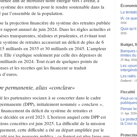
urnée afin de mobiliser notre énergie vers l’avenir, à
u système des retraites pour le rendre soutenable dans la
Économie
é par l’ensemble de la population.
La tentat
IA: ce qu
se la projection financière du système des retraites publiée
2026
 rapport annuel de juin 2024. Dans les règles actuelles et
Quoi qu’il
2026
es transparentes, réalistes et prudentes, et évitant tout
e système de retraites accuserait un déficit de plus de 6
Budget, f
 15 milliards en 2035 et 30 milliards en 2045. L’ampleur
Banques c
. Elle s’explique seulement par celle des dépenses de
limites d
25 May 2026
 milliards en 2024. Tout écart de quelques points de
Les «jour
es et les recettes qui les financent se traduit
intergéné
s d’euros.
Les ratés
1
Galland
re permanente, alias «conclave»
Fiscalité
é les partenaires sociaux à se concerter dans le cadre
Peut-on r
publique
e permanente (DPP), initialement nommée « conclave »,
Penser le
financement du déficit du système de retraites et
11 Apr. 2026
me décidée en avril 2023. L’horizon auquel cette DPP est
Le protec
tions concrètes est juin 2025. La difficulté de la mission
la Cour 
uement, cette difficulté a été au départ amplifiée par le
dé par les pouvoirs publics : ce format est plus large que
Protectio