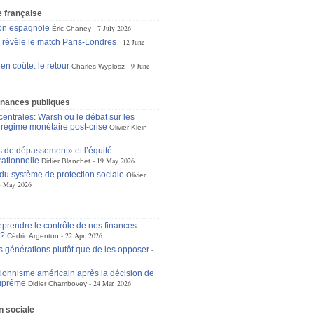
 française
ion espagnole
7 July 2026
Éric Chaney
e révèle le match Paris-Londres
12 June
 en coûte: le retour
9 June
Charles Wyplosz
inances publiques
entrales: Warsh ou le débat sur les
u régime monétaire post-crise
Olivier Klein
s de dépassement» et l’équité
rationnelle
19 May 2026
Didier Blanchet
 du système de protection sociale
Olivier
3 May 2026
eprendre le contrôle de nos finances
s?
22 Apr. 2026
Cédric Argenton
s générations plutôt que de les opposer
tionnisme américain après la décision de
suprême
24 Mar. 2026
Didier Chambovey
n sociale