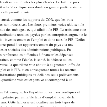
xation des retraites les plus élevées. Le fait que près
it retraité explique sans doute en grande partie le risque
 cette première voie.
e aussi, comme les rapports du COR, que les trois
es sont récessives. Les deux premières voies réduisent le
de des ménages, ce qui affaiblit le PIB. La troisième voie
tributions retraites payées par les entreprises augmente le
it l’investissement et l’emploi et donc aussi le PIB. L’effet
s correspond à un appauvrissement du pays et à une
ales et sociales des administrations publiques. En
 renforcent les difficultés à financer les dépenses
raites, comme l’école, la santé, la défense ou les
verse, la quatrième voie aboutit à augmenter l’offre de
mploi et le PIB, et en conséquence toutes les recettes
ministrations publiques au-delà des seuls prélèvements
tte quatrième voie est expansive et correspond à un
 l’Allemagne, les Pays-Bas ou les pays nordiques et
singularise par un faible taux d’emploi moyen de la
ans. Cette faiblesse est localisée sur trois types de