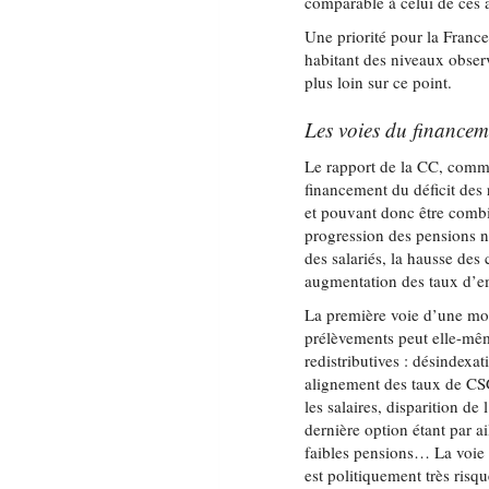
comparable à celui de ces 
Une priorité pour la Franc
habitant des niveaux obse
plus loin sur ce point.
Les voies du financeme
Le rapport de la CC, com
financement du déficit des r
et pouvant donc être combi
progression des pensions ne
des salariés, la hausse des
augmentation des taux d’e
La première voie d’une mod
prélèvements peut elle-mêm
redistributives : désindexati
alignement des taux de CSG
les salaires, disparition de
dernière option étant par ai
faibles pensions… La voie 
est politiquement très risq