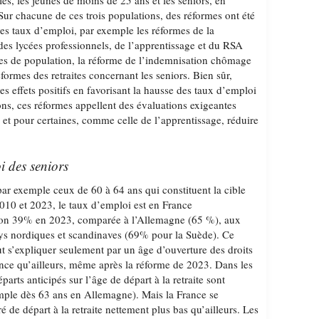
iés, les jeunes de moins de 25 ans et les seniors, en
 Sur chacune de ces trois populations, des réformes ont été
s taux d’emploi, par exemple les réformes de la
des lycées professionnels, de l’apprentissage et du RSA
es de population, la réforme de l’indemnisation chômage
réformes des retraites concernant les seniors. Bien sûr,
es effets positifs en favorisant la hausse des taux d’emploi
ons, ces réformes appellent des évaluations exigeantes
s et pour certaines, comme celle de l’apprentissage, réduire
i des seniors
par exemple ceux de 60 à 64 ans qui constituent la cible
010 et 2023, le taux d’emploi est en France
iron 39% en 2023, comparée à l’Allemagne (65 %), aux
s nordiques et scandinaves (69% pour la Suède). Ce
t s’expliquer seulement par un âge d’ouverture des droits
rance qu’ailleurs, même après la réforme de 2023. Dans les
arts anticipés sur l’âge de départ à la retraite sont
mple dès 63 ans en Allemagne). Mais la France se
é de départ à la retraite nettement plus bas qu’ailleurs. Les