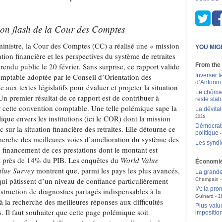
ion flash de la Cour des Comptes
nistre, la Cour des Comptes (CC) a réalisé une « mission
YOU MIG
uation financière et les perspectives du système de retraites
 rendu public le 20 février. Sans surprise, ce rapport valide
From the
omptable adoptée par le Conseil d’Orientation des
Inverser 
d’Antoni
aux textes législatifs pour évaluer et projeter la situation
Le chômag
 Un premier résultat de ce rapport est de contribuer à
reste stab
r cette convention comptable. Une telle polémique sape la
La dévital
2026
ique envers les institutions (ici le COR) dont la mission
Démocrati
ic sur la situation financière des retraites. Elle détourne ce
politique
echerche des meilleures voies d’amélioration du système des
Les syndic
du financement de ces prestations dont le montant est
nt près de 14% du PIB. Les enquêtes du
World Value
Économi
lue Survey
montrent que, parmi les pays les plus avancés,
La grande
qui pâtissent d’un niveau de confiance particulièrement
Champain
IA: la pr
nstruction de diagnostics partagés indispensables à la
2
Guinard
 à la recherche des meilleures réponses aux difficultés
Plus-value
s. Il faut souhaiter que cette page polémique soit
impositio