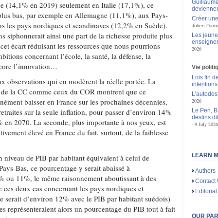
Guillaume
e (14,1% en 2019) seulement en Italie (17,1%), ce
deviennen
 plus bas, par exemple en Allemagne (11,1%), aux Pays-
Créer une
ns les pays nordiques et scandinaves (12,2% en Suède).
Julien Dam
 siphonnerait ainsi une part de la richesse produite plus
Les jeunes
enseigne
, cet écart réduisant les ressources que nous pourrions
2026
bitions concernant l’école, la santé, la défense, la
ncore l’innovation…
Vie polit
Lois fin de
ux observations qui en modèrent la réelle portée. La
intentions
rt de la CC comme ceux du COR montrent que ce
L’autodes
nément baisser en France sur les prochaines décennies,
2026
retraites sur la seule inflation, pour passer d’environ 14%
Le Pen, B
destins d
 en 2070. La seconde, plus importante à nos yeux, est
9 July 2026
tivement élevé en France du fait, surtout, de la faiblesse
LEARN M
un niveau de PIB par habitant équivalent à celui de
ays-Bas, ce pourcentage y serait abaissé à
Authors
% ou 11%, le même raisonnement aboutissant à des
Contact
re ces deux cas concernant les pays nordiques et
Editorial
e serait d’environ 12% avec le PIB par habitant suédois)
tes représenteraient alors un pourcentage du PIB tout à fait
OUR PA