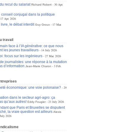
du recul du salariat
30 Apr.
Richard Robert
e conseil conjugal dans la politique
17 Apr. 2026
livre, le débat interdit
17 Mar.
Guy Groux
 travail
main face à l’IA générative: ce que nous
t les jeunes travailleurs
14 July 2026
oi: focus sur les ingénieurs
27 Mar. 2026
 de journalistes: une réponse à la mutation
s d’information
3 Feb.
Jean-Marie Charon
ntreprises
eté économique: une voie polonaise?
29
ation dans le secteur agri-agro: ça
as qu’aux autres!
23 July 2026
Eddy Fougier
dant que Paris et Bruxelles se disputent
ché, la vraie question est ailleurs
Alexis
July 2026
yndicalisme