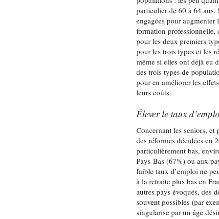
populations : les peu qualif
particulier de 60 à 64 ans.
engagées pour augmenter le
formation professionnelle, 
pour les deux premiers typ
pour les trois types et les 
même si elles ont déjà eu d
des trois types de populati
pour en améliorer les effet
leurs coûts.
Élever le taux d’emplo
Concernant les seniors, et 
des réformes décidées en 2
particulièrement bas, env
Pays-Bas (67%) ou aux pay
faible taux d’emploi ne peu
à la retraite plus bas en F
autres pays évoqués, des dép
souvent possibles (par exe
singularise par un âge désir