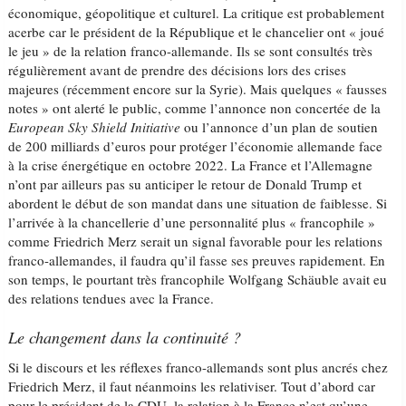
économique, géopolitique et culturel. La critique est probablement
acerbe car le président de la République et le chancelier ont « joué
le jeu » de la relation franco-allemande. Ils se sont consultés très
régulièrement avant de prendre des décisions lors des crises
majeures (récemment encore sur la Syrie). Mais quelques « fausses
notes » ont alerté le public, comme l’annonce non concertée de la
European Sky Shield Initiative
ou l’annonce d’un plan de soutien
de 200 milliards d’euros pour protéger l’économie allemande face
à la crise énergétique en octobre 2022. La France et l’Allemagne
n’ont par ailleurs pas su anticiper le retour de Donald Trump et
abordent le début de son mandat dans une situation de faiblesse. Si
l’arrivée à la chancellerie d’une personnalité plus « francophile »
comme Friedrich Merz serait un signal favorable pour les relations
franco-allemandes, il faudra qu’il fasse ses preuves rapidement. En
son temps, le pourtant très francophile Wolfgang Schäuble avait eu
des relations tendues avec la France.
Le changement dans la continuité ?
Si le discours et les réflexes franco-allemands sont plus ancrés chez
Friedrich Merz, il faut néanmoins les relativiser. Tout d’abord car
pour le président de la CDU, la relation à la France n’est qu’une