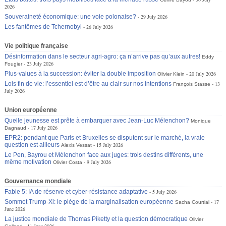
2026
Souveraineté économique: une voie polonaise?
29 July 2026
Les fantômes de Tchernobyl
26 July 2026
Vie politique française
Désinformation dans le secteur agri-agro: ça n’arrive pas qu’aux autres!
Eddy
23 July 2026
Fougier
Plus-values à la succession: éviter la double imposition
20 July 2026
Olivier Klein
Lois fin de vie: l’essentiel est d’être au clair sur nos intentions
13
François Stasse
July 2026
Union européenne
Quelle jeunesse est prête à embarquer avec Jean-Luc Mélenchon?
Monique
17 July 2026
Dagnaud
EPR2: pendant que Paris et Bruxelles se disputent sur le marché, la vraie
question est ailleurs
15 July 2026
Alexis Vessat
Le Pen, Bayrou et Mélenchon face aux juges: trois destins différents, une
même motivation
9 July 2026
Olivier Costa
Gouvernance mondiale
Fable 5: IA de réserve et cyber-résistance adaptative
5 July 2026
Sommet Trump-Xi: le piège de la marginalisation européenne
17
Sacha Courtial
June 2026
La justice mondiale de Thomas Piketty et la question démocratique
Olivier
11 June 2026