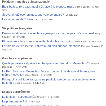
Politique française et internationale
États baltes: trois pays mobilisés face à la menace russe
30 July
Céline Bayou
2026
Souveraineté économique: une voie polonaise?
29 July 2026
Les fantômes de Tchernobyl
26 July 2026
Vie politique française
Désinformation dans le secteur agri-agro: ça n’arrive pas qu’aux autres!
Eddy
23 July 2026
Fougier
Plus-values à la succession: éviter la double imposition
20 July 2026
Olivier Klein
Lois fin de vie: l’essentiel est d’être au clair sur nos intentions
13
François Stasse
July 2026
Gauches européennes
Quelle jeunesse est prête à embarquer avec Jean-Luc Mélenchon?
Monique
17 July 2026
Dagnaud
Le Pen, Bayrou et Mélenchon face aux juges: trois destins différents, une
même motivation
9 July 2026
Olivier Costa
Pourquoi la politique française ne peut plus se penser à la seule échelle
nationale
8 July 2026
Sacha Courtial
Droites européennes
La tentation espagnole
7 July 2026
Éric Chaney
Le phénomène RN
4 July 2026