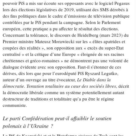
pouvoir PiS a mis sur écoute ses opposants avec le logiciel Pegasus
lors des élections législatives de 2019, utilisant des SMS dérobés à
des fins politiques dans le cadre d’émissions de télévision publique
contrôlées par le PiS pendant la campagne. Selon le Parlement
européen, cette pratique a pu affecter le résultat des élections.
Concernant la tolérance, le discours de Heidelberg (mars 2023) du
Premier ministre Mateusz Morawiecki sur les « élites apatrides et
coupées des réalités », son opposition aux « excès du super-Etat
centralisé » et la critique d’une Europe « éloignée de ses racines
chrétiennes et gréco-romaines » ne démontrent pas une volonté de
dialogue évidente avec son opposition. Faut-il s’étonner de ces
dérives, dès lors que pour l’eurodéputé PiS Ryszard Legutko,
auteur d’un ouvrage au titre évocateur,
Le Diable dans la
démocratie. Tentation totalitaire au cœur des sociétés libres
, décrit
la démocratie libérale comme un système potentiellement autant
destructeur de traditions et totalitaire qu’a pu être le régime
communiste.
Le parti Confédération peut-il affaiblir le soutien
polonais à l’Ukraine ?
Le PiS de Kaczyński et et la Plateforme civique de Tusk sont les