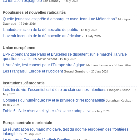
La tentation espagnole
7 July 2026
Éric Chaney
Populismes et nouvelles radicalités
Quelle jeunesse est prête à embarquer avec Jean-Luc Mélenchon?
Monique
17 July 2026
Dagnaud
L’autodestruction de la démocratie du public
12 July 2026
L’avenir incertain de la démocratie américaine
11 July 2026
Union européenne
EPR2: pendant que Paris et Bruxelles se disputent sur le marché, la vraie
question est ailleurs
15 July 2026
Alexis Vessat
L’Arménie, test concret pour l’Europe stratégique
30 June 2026
Mathieu Lemoine
Les Français, l’Europe et l’Occident
25 June 2026
Gérard Grunberg
Institutions, démocratie
Lois fin de vie: l’essentiel est d’être au clair sur nos intentions
13
François Stasse
July 2026
Corsaires du numérique: l’IA et le privilège d’irresponsabilité
Jonathan Koskas
10 July 2026
Fable 5: IA de réserve et cyber-résistance adaptative
5 July 2026
Europe centrale et orientale
La réunification roumano moldave, test du dogme européen des frontières
intangibles
24 May 2026
La guerre d’Europe de Vladimir Poutine
23 May 2026