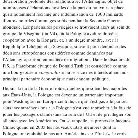
détérioration profonde des relations avec l’Allemagne, objet de
nombreuses déclarations hostiles de la part du pouvoir en place,
qui a notamment réclamé une indemnisation de 1300 milliards
d’euros pour les dommages subis pendant la Seconde Guerre
mondiale. Les partenaires privilégiés se trouvaient alors au sein du
groupe de Visegrad (ou V4), où la Pologne avait renforcé sa
coopération avec la Hongrie, et, à un degré moindre, avec la
République Tchèque et la Slovaquie, souvent pour dénoncer des
décisions européennes considérées comme dominées par
l’Allemagne, surtout en matière de migrations. Dans le discours du
PiS, la Plateforme civique de Donald Tusk est considérée comme
une bourgeoisie «
comprador
» au service des intérêts allemands,
principal partenaire économique mais ennemi politique.
Depuis la fin de la Guerre froide, quelles que soient les majorités
aux États-Unis, la Pologne est devenue un partenaire important
pour Washington en Europe centrale, ce qui n’est pas allé parfois
sans incompréhensions : la Pologne s’est vue reprocher à la fois de
jouer les passagers clandestins au sein de l’UE et de privilégier son
alliance avec les Américains. On se rappelle les propos de Jacques
Chirac quand en 2003 les nouveaux Etats membres dont la
Pologne ont emboîté le pas aux Américains sur l’Irak (« Je crois