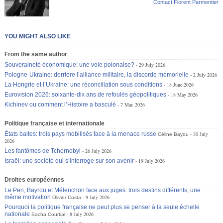
Contact Florent Parmentier
YOU MIGHT ALSO LIKE
From the same author
Souveraineté économique: une voie polonaise?
29 July 2026
Pologne-Ukraine: derrière l’alliance militaire, la discorde mémorielle
2 July 2026
La Hongrie et l’Ukraine: une réconciliation sous conditions
18 June 2026
Eurovision 2026: soixante-dix ans de refoulés géopolitiques
18 May 2026
Kichinev ou comment l’Histoire a basculé
7 Mar. 2026
Politique française et internationale
États baltes: trois pays mobilisés face à la menace russe
30 July
Céline Bayou
2026
Les fantômes de Tchernobyl
26 July 2026
Israël: une société qui s’interroge sur son avenir
19 July 2026
Droites européennes
Le Pen, Bayrou et Mélenchon face aux juges: trois destins différents, une
même motivation
9 July 2026
Olivier Costa
Pourquoi la politique française ne peut plus se penser à la seule échelle
nationale
8 July 2026
Sacha Courtial