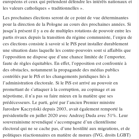
européens et ceux qui prétendent défendre les intérêts nationaux et
les valeurs catholiques « traditionnelles ».
Les prochaines élections seront de ce point de vue déterminantes
pour la direction de la Pologne au cours des prochaines années. Si
jusqu’à présent il y a eu de multiples rotations de pouvoir entre les
partis rivaux depuis la transition du régime communiste, l’enjeu de
ces élections consiste à savoir si le PiS peut installer durablement
une situation dans laquelle les contre-pouvoirs sont si affaiblis que
l’opposition ne dispose que d’une chance limitée de l’emporter,
faute de règles équitables. En effet, l’opposition est confrontée à
des obstacles, notamment la propagande des médias publics
contrôlés par le PiS et les changements juridiques liés à
l’administration électorale. Si le PiS est arrivé au pouvoir en
promettant de s’attaquer à la corruption, au copinage et au
népotisme, il n’a pas su faire mieux en la matière que ses
prédécesseurs. Le parti, géré par l’ancien Premier ministre
Jarosław Kaczyński depuis 2003, avait également remporté la
présidentielle en juillet 2020 avec Andrzej Duda avec 51%. Leur
souverainisme revendiqué s’accompagne d’un clientélisme
électoral qui ne se cache pas, d’une hostilité aux migrations, et de
politiques réactionnaires en matière de mœurs (IVG, droits LGBT)