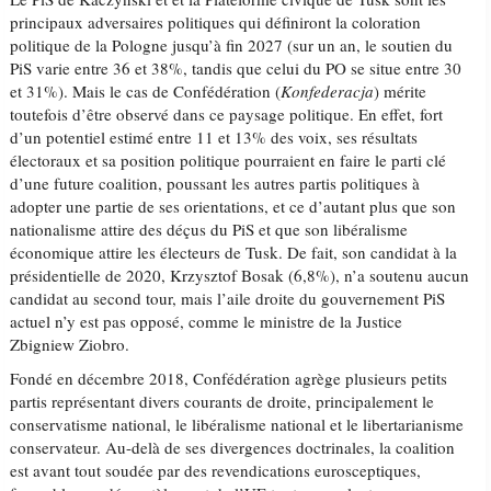
principaux adversaires politiques qui définiront la coloration
politique de la Pologne jusqu’à fin 2027 (sur un an, le soutien du
PiS varie entre 36 et 38%, tandis que celui du PO se situe entre 30
et 31%). Mais le cas de Confédération (
Konfederacja
) mérite
toutefois d’être observé dans ce paysage politique. En effet, fort
d’un potentiel estimé entre 11 et 13% des voix, ses résultats
électoraux et sa position politique pourraient en faire le parti clé
d’une future coalition, poussant les autres partis politiques à
adopter une partie de ses orientations, et ce d’autant plus que son
nationalisme attire des déçus du PiS et que son libéralisme
économique attire les électeurs de Tusk. De fait, son candidat à la
présidentielle de 2020, Krzysztof Bosak (6,8%), n’a soutenu aucun
candidat au second tour, mais l’aile droite du gouvernement PiS
actuel n’y est pas opposé, comme le ministre de la Justice
Zbigniew Ziobro.
Fondé en décembre 2018, Confédération agrège plusieurs petits
partis représentant divers courants de droite, principalement le
conservatisme national, le libéralisme national et le libertarianisme
conservateur. Au-delà de ses divergences doctrinales, la coalition
est avant tout soudée par des revendications eurosceptiques,