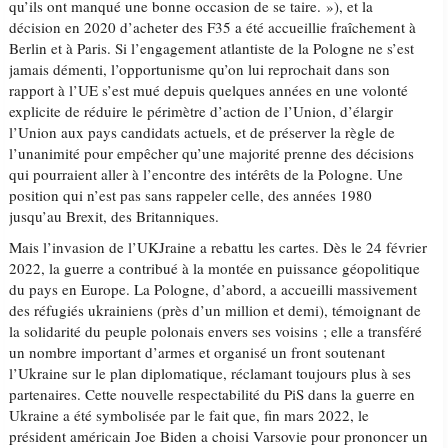
qu’ils ont manqué une bonne occasion de se taire. »), et la
décision en 2020 d’acheter des F35 a été accueillie fraîchement à
Berlin et à Paris. Si l’engagement atlantiste de la Pologne ne s’est
jamais démenti, l’opportunisme qu’on lui reprochait dans son
rapport à l’UE s’est mué depuis quelques années en une volonté
explicite de réduire le périmètre d’action de l’Union, d’élargir
l’Union aux pays candidats actuels, et de préserver la règle de
l’unanimité pour empêcher qu’une majorité prenne des décisions
qui pourraient aller à l’encontre des intérêts de la Pologne. Une
position qui n’est pas sans rappeler celle, des années 1980
jusqu’au Brexit, des Britanniques.
Mais l’invasion de l’UKJraine a rebattu les cartes. Dès le 24 février
2022, la guerre a contribué à la montée en puissance géopolitique
du pays en Europe. La Pologne, d’abord, a accueilli massivement
des réfugiés ukrainiens (près d’un million et demi), témoignant de
la solidarité du peuple polonais envers ses voisins ; elle a transféré
un nombre important d’armes et organisé un front soutenant
l’Ukraine sur le plan diplomatique, réclamant toujours plus à ses
partenaires. Cette nouvelle respectabilité du PiS dans la guerre en
Ukraine a été symbolisée par le fait que, fin mars 2022, le
président américain Joe Biden a choisi Varsovie pour prononcer un