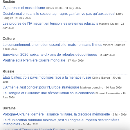
Société
IA, paresse et masochisme
31 July 2026
Olivier Costa
Désinformation dans le secteur agri-agro: ça n’arrive pas qu’aux autres!
Eddy
23 July 2026
Fougier
Les progrès de l’IA mettent en tension les systèmes éducatifs
22
Maxime Cruzel
July 2026
Culture
Le consentement: une notion essentielle, mais non sans limites
Vincent Tournier
5 June 2026
Eurovision 2026: soixante-dix ans de refoulés géopolitiques
18 May 2026
Poutine et la Première Guerre mondiale
17 May 2026
Russie
États baltes: trois pays mobilisés face à la menace russe
30 July
Céline Bayou
2026
L’Arménie, test concret pour l’Europe stratégique
30 June 2026
Mathieu Lemoine
La Hongrie et l’Ukraine: une réconciliation sous conditions
18
Florent Parmentier
June 2026
Ukraine
Pologne-Ukraine: derrière l’alliance militaire, la discorde mémorielle
2 July 2026
La réunification roumano moldave, test du dogme européen des frontières
intangibles
24 May 2026
La guerre d’Europe de Vladimir Poutine
23 May 2026