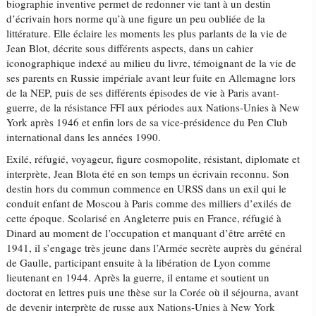
biographie inventive permet de redonner vie tant à un destin
d’écrivain hors norme qu’à une figure un peu oubliée de la
littérature. Elle éclaire les moments les plus parlants de la vie de
Jean Blot, décrite sous différents aspects, dans un cahier
iconographique indexé au milieu du livre, témoignant de la vie de
ses parents en Russie impériale avant leur fuite en Allemagne lors
de la NEP, puis de ses différents épisodes de vie à Paris avant-
guerre, de la résistance FFI aux périodes aux Nations-Unies à New
York après 1946 et enfin lors de sa vice-présidence du Pen Club
international dans les années 1990.
Exilé, réfugié, voyageur, figure cosmopolite, résistant, diplomate et
interprète, Jean Blota été en son temps un écrivain reconnu. Son
destin hors du commun commence en URSS dans un exil qui le
conduit enfant de Moscou à Paris comme des milliers d’exilés de
cette époque. Scolarisé en Angleterre puis en France, réfugié à
Dinard au moment de l’occupation et manquant d’être arrêté en
1941, il s’engage très jeune dans l’Armée secrète auprès du général
de Gaulle, participant ensuite à la libération de Lyon comme
lieutenant en 1944. Après la guerre, il entame et soutient un
doctorat en lettres puis une thèse sur la Corée où il séjourna, avant
de devenir interprète de russe aux Nations-Unies à New York