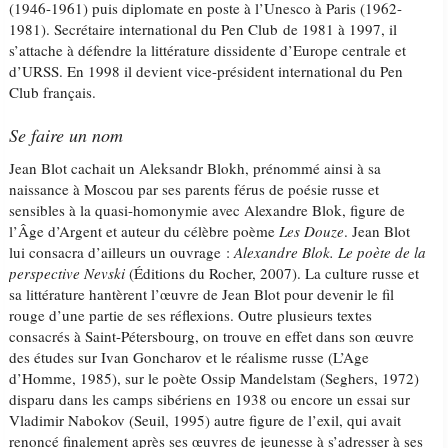
(1946-1961) puis diplomate en poste à l’Unesco à Paris (1962-
1981). Secrétaire international du Pen Club de 1981 à 1997, il
s’attache à défendre la littérature dissidente d’Europe centrale et
d’URSS. En 1998 il devient vice-président international du Pen
Club français.
Se faire un nom
Jean Blot cachait un Aleksandr Blokh, prénommé ainsi à sa
naissance à Moscou par ses parents férus de poésie russe et
sensibles à la quasi-homonymie avec Alexandre Blok, figure de
l’Âge d’Argent et auteur du célèbre poème
Les Douze
. Jean Blot
lui consacra d’ailleurs un ouvrage :
Alexandre Blok. Le poète de la
perspective Nevski
(Éditions du Rocher, 2007). La culture russe et
sa littérature hantèrent l’œuvre de Jean Blot pour devenir le fil
rouge d’une partie de ses réflexions. Outre plusieurs textes
consacrés à Saint-Pétersbourg, on trouve en effet dans son œuvre
des études sur Ivan Goncharov et le réalisme russe (L’Age
d’Homme, 1985), sur le poète Ossip Mandelstam (Seghers, 1972)
disparu dans les camps sibériens en 1938 ou encore un essai sur
Vladimir Nabokov (Seuil, 1995) autre figure de l’exil, qui avait
renoncé finalement après ses œuvres de jeunesse à s’adresser à ses