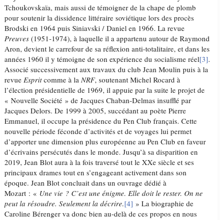
Tchoukovskaïa, mais aussi de témoigner de la chape de plomb
pour soutenir la dissidence littéraire soviétique lors des procès
Brodski en 1964 puis Siniavski / Daniel en 1966. La revue
Preuves
(1951-1974), à laquelle il a appartenu autour de Raymond
Aron, devient le carrefour de sa réflexion anti-totalitaire, et dans les
années 1960 il y témoigne de son expérience du socialisme réel
[3]
.
Associé successivement aux travaux du club Jean Moulin puis à la
revue
Esprit
comme à la
NRF
, soutenant Michel Rocard à
l’élection présidentielle de 1969, il appuie par la suite le projet de
« Nouvelle Société » de Jacques Chaban-Delmas insufflé par
Jacques Delors. De 1999 à 2005, succédant au poète Pierre
Emmanuel, il occupe la présidence du Pen Club français. Cette
nouvelle période féconde d’activités et de voyages lui permet
d’apporter une dimension plus européenne au Pen Club en faveur
d’écrivains persécutés dans le monde. Jusqu’à sa disparition en
2019, Jean Blot aura à la fois traversé tout le XXe siècle et ses
principaux drames tout en s’engageant activement dans son
époque. Jean Blot concluait dans un ouvrage dédié à
Mozart : «
Une vie ? C’est une énigme. Elle doit le rester. On ne
peut la résoudre. Seulement la décrire.
[4]
» La biographie de
Caroline Bérenger va donc bien au-delà de ces propos en nous