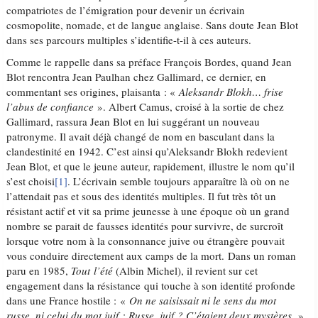
compatriotes de l’émigration pour devenir un écrivain
cosmopolite, nomade, et de langue anglaise. Sans doute Jean Blot
dans ses parcours multiples s’identifie-t-il à ces auteurs.
Comme le rappelle dans sa préface François Bordes, quand Jean
Blot rencontra Jean Paulhan chez Gallimard, ce dernier, en
commentant ses origines, plaisanta : «
Aleksandr Blokh… frise
l’abus de confiance
». Albert Camus, croisé à la sortie de chez
Gallimard, rassura Jean Blot en lui suggérant un nouveau
patronyme. Il avait déjà changé de nom en basculant dans la
clandestinité en 1942. C’est ainsi qu’Aleksandr Blokh redevient
Jean Blot, et que le jeune auteur, rapidement, illustre le nom qu’il
s’est choisi
[1]
. L’écrivain semble toujours apparaître là où on ne
l’attendait pas et sous des identités multiples. Il fut très tôt un
résistant actif et vit sa prime jeunesse à une époque où un grand
nombre se parait de fausses identités pour survivre, de surcroît
lorsque votre nom à la consonnance juive ou étrangère pouvait
vous conduire directement aux camps de la mort. Dans un roman
paru en 1985,
Tout l’été
(Albin Michel), il revient sur cet
engagement dans la résistance qui touche à son identité profonde
dans une France hostile : «
On ne saisissait ni le sens du mot
russe, ni celui du mot juif : Russe, juif ? C’étaient deux mystères.
»