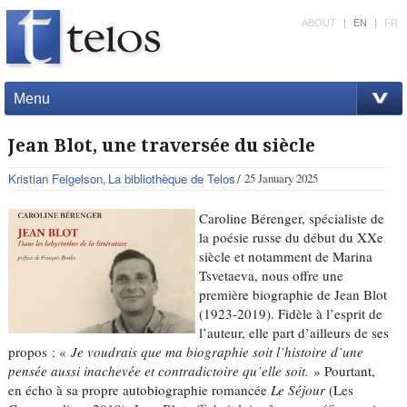
ABOUT
|
EN
|
FR
Menu
Jean Blot, une traversée du siècle
Kristian Feigelson
La bibliothèque de Telos
25 January 2025
Caroline Bérenger, spécialiste de
la poésie russe du début du XXe
siècle et notamment de Marina
Tsvetaeva, nous offre une
première biographie de Jean Blot
(1923-2019). Fidèle à l’esprit de
l’auteur, elle part d’ailleurs de ses
propos : «
Je voudrais que ma biographie soit l’histoire d’une
pensée aussi inachevée et contradictoire qu’elle soit.
» Pourtant,
en écho à sa propre autobiographie romancée
Le Séjour
(Les