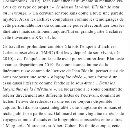
Cosmopolites, 2019), Jean Blot affichait lui-même sa méfiance vis-
à-vis de ce type de projet : «
Je déteste la vérité. Elle fait de tout
un mensonge.
» Un écrivain renvoie sans doute à toute une part de
mystère. Aussi les archives compulsées comme les témoignages de
cette personnalité hors du commun ne peuvent reconstituer tous les
itinéraires mais contribuent aujourd’hui en grande partie à éclairer
cette traversée du XXe siècle.
Ce travail en profondeur combine à la fois l’enquête d’archives
écrites conservées à l’IMEC (Blot les y déposé de son vivant, dès
2010) avec l’enquête orale : elle avait pu rencontrer Jean Blot juste
avant sa disparition en 2019. Sa connaissance intime de la
littérature russe comme de l’œuvre de Jean Blot lui permet aussi de
nous proposer une sorte «
biographie rêvée
», sous forme d’un
essai quasi littéraire comme l’indique le sous-titre : «
Dans les
labyrinthes de la littérature
». Sa biographe a le souci constant de
référer directement aux différents textes de l’écrivain, donnant au
lecteur l’envie de redécouvrir une œuvre toujours disponible
aujourd’hui dans sa quasi-intégralité : une vingtaine de romans et
récits publiés en partie chez Gallimard et une vingtaine de récits de
voyages comme d’essais et de biographies consacrées entre autres
à Marguerite Yourcenar ou Albert Cohen. En fin de compte, cette