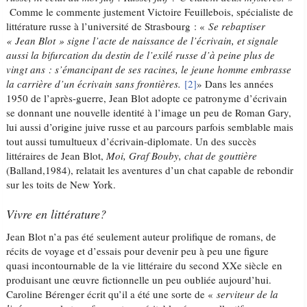
Comme le commente justement Victoire Feuillebois, spécialiste de
littérature russe à l’université de Strasbourg : «
Se rebaptiser
« Jean Blot » signe l’acte de naissance de l’écrivain, et signale
aussi la bifurcation du destin de l’exilé russe d’à peine plus de
vingt ans : s’émancipant de ses racines, le jeune homme embrasse
la carrière d’un écrivain sans frontières.
[2]
» Dans les années
1950 de l’après-guerre, Jean Blot adopte ce patronyme d’écrivain
se donnant une nouvelle identité à l’image un peu de Roman Gary,
lui aussi d’origine juive russe et au parcours parfois semblable mais
tout aussi tumultueux d’écrivain-diplomate. Un des succès
littéraires de Jean Blot,
Moi, Graf Bouby, chat de gouttière
(Balland,1984), relatait les aventures d’un chat capable de rebondir
sur les toits de New York.
Vivre en littérature?
Jean Blot n’a pas été seulement auteur prolifique de romans, de
récits de voyage et d’essais pour devenir peu à peu une figure
quasi incontournable de la vie littéraire du second XXe siècle en
produisant une œuvre fictionnelle un peu oubliée aujourd’hui.
Caroline Bérenger écrit qu’il a été une sorte de «
serviteur de la