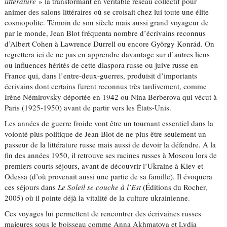
littérature
» la transformant en véritable réseau collectif pour
animer des salons littéraires où se croisait chez lui toute une élite
cosmopolite. Témoin de son siècle mais aussi grand voyageur de
par le monde, Jean Blot fréquenta nombre d’écrivains reconnus
d’Albert Cohen à Lawrence Durrell ou encore György Konrád. On
regrettera ici de ne pas en apprendre davantage sur d’autres liens
ou influences hérités de cette diaspora russe ou juive russe en
France qui, dans l’entre-deux-guerres, produisit d’importants
écrivains dont certains furent reconnus très tardivement, comme
Irène Némirovsky déportée en 1942 ou Nina Berberova qui vécut à
Paris (1925-1950) avant de partir vers les États-Unis.
Les années de guerre froide vont être un tournant essentiel dans la
volonté plus politique de Jean Blot de ne plus être seulement un
passeur de la littérature russe mais aussi de devoir la défendre. A la
fin des années 1950, il retrouve ses racines russes à Moscou lors de
premiers courts séjours, avant de découvrir l’Ukraine à Kiev et
Odessa (d’où provenait aussi une partie de sa famille). Il évoquera
ces séjours dans
Le Soleil se couche à l’Est
(Éditions du Rocher,
2005) où il pointe déjà la vitalité de la culture ukrainienne.
Ces voyages lui permettent de rencontrer des écrivaines russes
majeures sous le boisseau comme Anna Akhmatova et Lydia