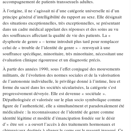
accompagnement de patients transsexuels adultes.
À l’origine, il ne s’agissait ni d’une catégorie universelle ni d’un
principe général d’intelligibilité du rapport au sexe. Elle désignait
des situations exceptionnelles, très exceptionnelles, se présentant
dans un cadre médical appelant des réponses et des soins au vu
des souffrances affectant la qualité de vie des patients. La «
dysphorie de genre » – terme introduit plus tard pour remplacer
celui de « trouble de l’identité de genre » – renvoyait à une
souffrance spécifique, minoritaire, très minoritaire, nécessitant une
évaluation clinique rigoureuse et un diagnostic précis.
À partir des années 1990, sous l’effet conjugué des mouvements
militants, de l’évolution des normes sociales et de la valorisation
de l’autonomie individuelle, le privilège donné à l’intime, lieu et
forme du sacré dans les sociétés sécularisées, la catégorie s’est
progressivement dévoyée. Elle est devenue « sociétale ».
Dépathologisée et valorisée sur le plan socio symbolique comme
figure de l’authenticité, elle a simultanément et paradoxalement été
médicalisée : la reconnaissance de l’identité de genre comme
identité légitime et modèle d’émancipation fondée sur le désir
d’« être soi » a ouvert l’accès à des traitements hormonaux et
chirurgicaux destinés à aligner le corps sur le ressenti invoqué. Ce