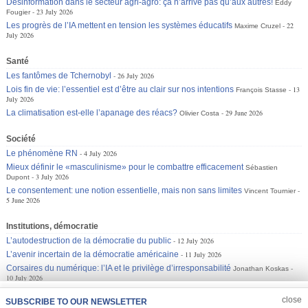
Désinformation dans le secteur agri-agro: ça n’arrive pas qu’aux autres!
Eddy
23 July 2026
Fougier
Les progrès de l’IA mettent en tension les systèmes éducatifs
22
Maxime Cruzel
July 2026
Santé
Les fantômes de Tchernobyl
26 July 2026
Lois fin de vie: l’essentiel est d’être au clair sur nos intentions
13
François Stasse
July 2026
La climatisation est-elle l’apanage des réacs?
29 June 2026
Olivier Costa
Société
Le phénomène RN
4 July 2026
Mieux définir le «masculinisme» pour le combattre efficacement
Sébastien
3 July 2026
Dupont
Le consentement: une notion essentielle, mais non sans limites
Vincent Tournier
5 June 2026
Institutions, démocratie
L’autodestruction de la démocratie du public
12 July 2026
L’avenir incertain de la démocratie américaine
11 July 2026
Corsaires du numérique: l’IA et le privilège d’irresponsabilité
Jonathan Koskas
10 July 2026
JOIN US
CLOSE
close
SUBSCRIBE TO OUR NEWSLETTER