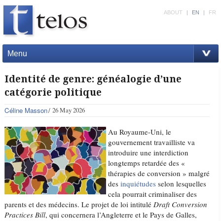
ABOUT
|
EN
|
FR
Menu
Identité de genre: généalogie d’une
catégorie politique
Céline Masson
26 May 2026
Au Royaume-Uni, le
gouvernement travailliste va
introduire une interdiction
longtemps retardée des «
thérapies de conversion » malgré
des
inquiétudes
selon lesquelles
cela pourrait criminaliser des
parents et des médecins. Le projet de loi intitulé
Draft Conversion
Practices Bill
, qui concernera l’Angleterre et le Pays de Galles,