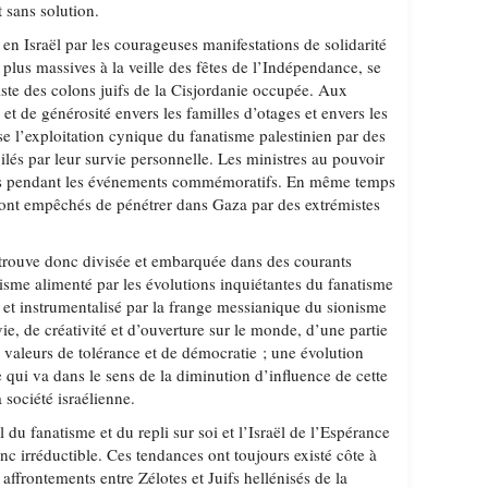
 sans solution.
e en Israël par les courageuses manifestations de solidarité
plus massives à la veille des fêtes de l’Indépendance, se
iste des colons juifs de la Cisjordanie occupée. Aux
 et de générosité envers les familles d’otages et envers les
se l’exploitation cynique du fanatisme palestinien par des
bilés par leur survie personnelle. Les ministres au pouvoir
ués pendant les événements commémoratifs. En même temps
ont empêchés de pénétrer dans Gaza par des extrémistes
retrouve donc divisée et embarquée dans des courants
cisme alimenté par les évolutions inquiétantes du fanatisme
 et instrumentalisé par la frange messianique du sionisme
vie, de créativité et d’ouverture sur le monde, d’une partie
s valeurs de tolérance et de démocratie ; une évolution
qui va dans le sens de la diminution d’influence de cette
 société israélienne.
l du fanatisme et du repli sur soi et l’Israël de l’Espérance
nc irréductible. Ces tendances ont toujours existé côte à
affrontements entre Zélotes et Juifs hellénisés de la