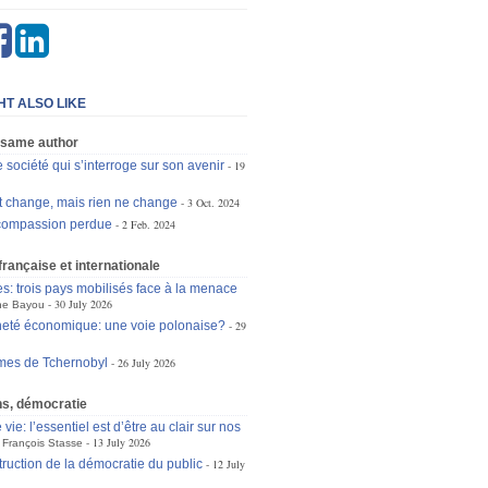
HT ALSO LIKE
 same author
e société qui s’interroge sur son avenir
19
out change, mais rien ne change
3 Oct. 2024
a compassion perdue
2 Feb. 2024
 française et internationale
es: trois pays mobilisés face à la menace
30 July 2026
ne Bayou
eté économique: une voie polonaise?
29
mes de Tchernobyl
26 July 2026
ons, démocratie
 vie: l’essentiel est d’être au clair sur nos
13 July 2026
François Stasse
truction de la démocratie du public
12 July