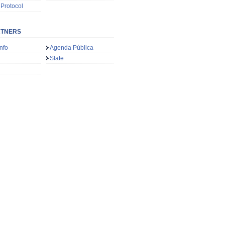
 Protocol
RTNERS
nfo
Agenda Pública
Slate