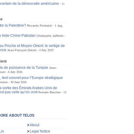
incertain de la démocratie américaine
11
me
re la Palestine?
1 Aug.
Riccardo Perissich
le Inde-Chine-Pakistan
Christophe Jaffrelot
au Proche et Moyen-Orient: le vertige de
ance
4 July 2025
Jean-François Drevet
ient
gie de puissance de la Turquie
Jean-
6 July 2026
evet
 test concret pour l’Europe stratégique
30 June 2026
moine
la sortie des Émirats Arabes Unis de
st pas celle qu’on croit
12
Romain Blachier
ORE ABOUT TELOS
About
 Us
Legal Notice