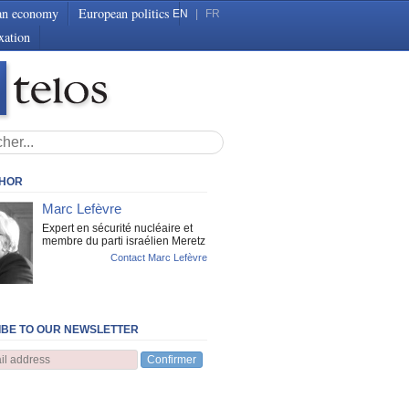
an economy
European politics
EN
|
FR
xation
THOR
Marc Lefèvre
Expert en sécurité nucléaire et
membre du parti israélien Meretz
Contact Marc Lefèvre
BE TO OUR NEWSLETTER
Confirmer