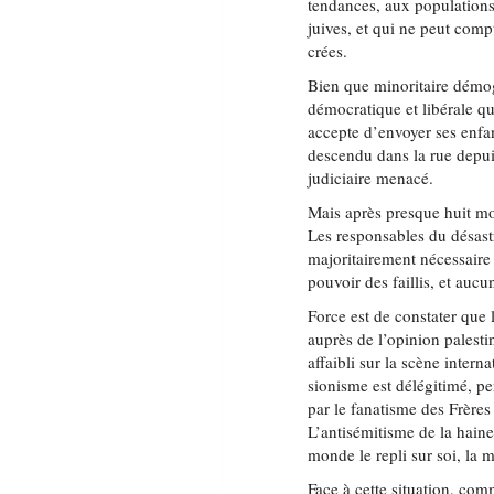
tendances, aux populations
juives, et qui ne peut com
crées.
Bien que minoritaire démog
démocratique et libérale qu
accepte d’envoyer ses enfan
descendu dans la rue depu
judiciaire menacé.
Mais après presque huit moi
Les responsables du désast
majoritairement nécessaire 
pouvoir des faillis, et aucu
Force est de constater que 
auprès de l’opinion palestin
affaibli sur la scène inter
sionisme est délégitimé, pe
par le fanatisme des Frère
L’antisémitisme de la haine
monde le repli sur soi, la m
Face à cette situation, com