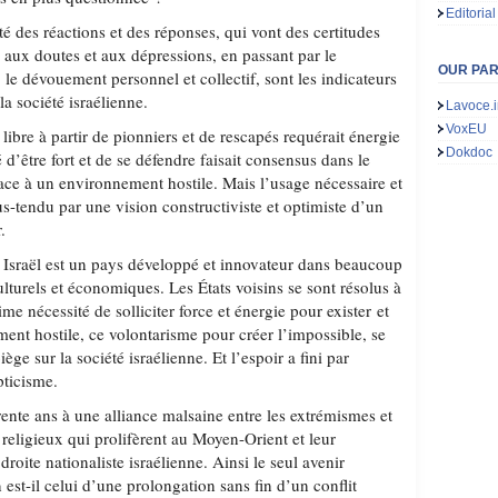
Editorial
ité des réactions et des réponses, qui vont des certitudes
 aux doutes et aux dépressions, en passant par le
OUR PA
 le dévouement personnel et collectif, sont les indicateurs
la société israélienne.
Lavoce.i
VoxEU
libre à partir de pionniers et de rescapés requérait énergie
Dokdoc
é d’être fort et de se défendre faisait consensus dans le
face à un environnement hostile. Mais l’usage nécessaire et
ous-tendu par une vision constructiviste et optimiste d’un
.
Israël est un pays développé et innovateur dans beaucoup
turels et économiques. Les États voisins se sont résolus à
ime nécessité de solliciter force et énergie pour exister et
ent hostile, ce volontarisme pour créer l’impossible, se
ge sur la société israélienne. Et l’espoir a fini par
pticisme.
rente ans à une alliance malsaine entre les extrémismes et
t religieux qui prolifèrent au Moyen-Orient et leur
droite nationaliste israélienne. Ainsi le seul avenir
 est-il celui d’une prolongation sans fin d’un conflit