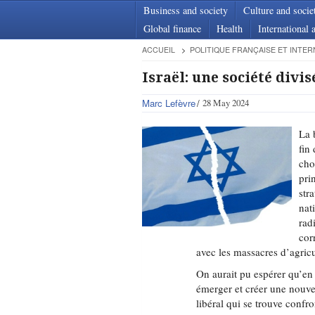
Business and society
Culture and socie
Global finance
Health
International a
ACCUEIL
POLITIQUE FRANÇAISE ET INTER
Israël: une société divis
Marc Lefèvre
28 May 2024
La 
fin 
cho
pri
str
nat
rad
cor
avec les massacres d’agricu
On aurait pu espérer qu’en 
émerger et créer une nouvel
libéral qui se trouve confr