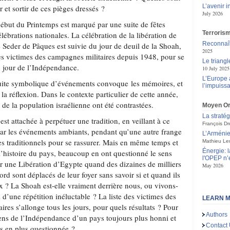
L’avenir 
 et sortir de ces pièges dressés ?
July 2026
but du Printemps est marqué par une suite de fêtes
Terroris
élébrations nationales. La célébration de la libération de
Reconnaît
 Seder de Pâques est suivie du jour de deuil de la Shoah,
2025
es victimes des campagnes militaires depuis 1948, pour se
Le triang
u jour de l’Indépendance.
10 July 2025
L’Europe 
 suite symbolique d’événements convoque les mémoires, et
l’impuiss
 la réflexion. Dans le contexte particulier de cette année,
ns de la population israélienne ont été contrastées.
Moyen Or
La straté
est attachée à perpétuer une tradition, en veillant à ce
François Dr
 par les événements ambiants, pendant qu’une autre frange
L’Arménie,
es traditionnels pour se rassurer. Mais en même temps et
Mathieu Le
Énergie: 
l’histoire du pays, beaucoup en ont questionné le sens
l'OPEP n’e
 une Libération d’Egypte quand des dizaines de milliers
May 2026
ord sont déplacés de leur foyer sans savoir si et quand ils
x ? La Shoah est-elle vraiment derrière nous, ou vivons-
 d’une répétition inéluctable ? La liste des victimes des
LEARN M
ires s’allonge tous les jours, pour quels résultats ? Pour
Authors
 sens de l’Indépendance d’un pays toujours plus honni et
Contact
lus en plus questionnée ?