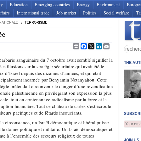
ty
Education
Emerging countries
Energy
Environment
Europe
ffairs
International trade
Job market
Politics
Social welfare
Ta
NATIONALE
TERRORISME
ée
Print
Facebook
X
LinkedIn
Email
barbarie sanguinaire du 7 octobre avait semblé signifier la
THE AU
des illusions sur la stratégie sécuritaire qui avait été le
ix d’Israël depuis des dizaines d’années, et qui était
ncipalement incarnée par Benyamin Netanyahou. Cette
atégie prétendait circonvenir le danger d’une revendication
ionale palestinienne en privilégiant son expression la plus
icale, tout en contenant ce radicalisme par la force et la
ruption financière. Tout ce château de cartes s’est écroulé
lteurs pacifiques et de fêtards insouciants.
SUBSCRI
la circonstance, un Israël démocratique et libéral puisse
le donne politique et militaire. Un Israël démocratique et
onté à l’ensemble des secteurs religieux de toutes
JOIN US