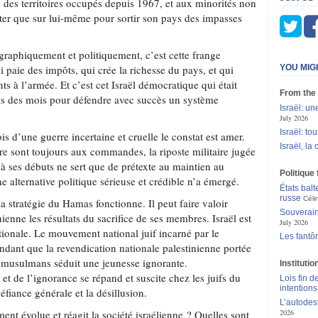
 des territoires occupés depuis 1967, et aux minorités non
pter que sur lui-même pour sortir son pays des impasses
raphiquement et politiquement, c’est cette frange
i paie des impôts, qui crée la richesse du pays, et qui
YOU MIG
ts à l’armée. Et c’est cet Israël démocratique qui était
From the
is des mois pour défendre avec succès un système
Israël: un
July 2026
Israël: t
s d’une guerre incertaine et cruelle le constat est amer.
Israël, l
re sont toujours aux commandes, la riposte militaire jugée
à ses débuts ne sert que de prétexte au maintien au
Politique
ne alternative politique sérieuse et crédible n’a émergé.
États balt
russe
Céli
la stratégie du Hamas fonctionne. Il peut faire valoir
Souverain
ienne les résultats du sacrifice de ses membres. Israël est
July 2026
nationale. Le mouvement national juif incarné par le
Les fantô
ndant que la revendication nationale palestinienne portée
s musulmans séduit une jeunesse ignorante.
Instituti
 et de l’ignorance se répand et suscite chez les juifs du
Lois fin de
intentions
éfiance générale et la désillusion.
L’autodes
ment évolue et réagit la société israélienne ? Quelles sont
2026