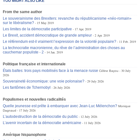
YOU MIGHT ALSO LIKE
From the same author
Le souverainisme des Brexiters: revanche du républicanisme «néo-romain»
sur le libéralisme?
15 May 2019
Les limites de la démocratie participative
17 Apr. 2019
Le Brexit, accident démocratique de grande ampleur
2 Apr. 2019
Le référendum est-il vraiment l’expression de la volonté populaire?
11 Feb. 2019
La technocratie macronienne, du rêve de l’administration des choses au
cauchemar populiste - 2
14 Jan. 2019
Politique française et internationale
États baltes: trois pays mobilisés face à la menace russe
30 July
Céline Bayou
2026
Souveraineté économique: une voie polonaise?
29 July 2026
Les fantômes de Tchernobyl
26 July 2026
Populismes et nouvelles radicalités
Quelle jeunesse est prête à embarquer avec Jean-Luc Mélenchon?
Monique
17 July 2026
Dagnaud
L’autodestruction de la démocratie du public
12 July 2026
L’avenir incertain de la démocratie américaine
11 July 2026
Amérique hispanophone