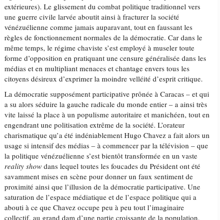
extérieures). Le glissement du combat politique traditionnel vers
une guerre civile larvée aboutit ainsi à fracturer la société
vénézuélienne comme jamais auparavant, tout en faussant les
règles de fonctionnement normales de la démocratie. Car dans le
même temps, le régime chaviste s’est employé à museler toute
forme d’opposition en pratiquant une censure généralisée dans les
médias et en multipliant menaces et chantage envers tous les
citoyens désireux d’exprimer la moindre velléité d’esprit critique.
La démocratie supposément participative prônée à Caracas – et qui
a su alors séduire la gauche radicale du monde entier – a ainsi très
vite laissé la place à un populisme autoritaire et manichéen, tout en
engendrant une politisation extrême de la société. L’orateur
charismatique qu’a été indéniablement Hugo Chavez a fait alors un
usage si intensif des médias – à commencer par la télévision – que
la politique vénézuélienne s’est bientôt transformée en un vaste
reality show
dans lequel toutes les foucades du Président ont été
savamment mises en scène pour donner un faux sentiment de
proximité ainsi que l’illusion de la démocratie participative. Une
saturation de l’espace médiatique et de l’espace politique qui a
abouti à ce que Chavez occupe peu à peu tout l’imaginaire
collectif, au grand dam d’une partie croissante de la population,