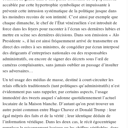
accablée par cette hypertrophie symbolique et impuissante à
prévenir cette intrusion systématique de la politique jusque dans
les moindres recoins de son intimité. C’est ainsi par exemple que
chaque dimanche, le chef de l’État vénézuélien s’est introduit de
force dans les foyers pour raconter à l’écran ses dernières lubies et
mettre en scène ses dernières décisions. Dans son émission « Alo
Presidente », il lui est ainsi fréquemment arrivé de transmettre en
direct des ordres à ses ministres, de congédier par écran interposé
des dirigeants d’entreprises nationales ou des responsables
administratifs, ou encore de signer des décrets sous l’œil de
caméras complaisantes, sans jamais oublier au passage d’insulter
ses adversaires…
Un tel usage des médias de masse, destiné à court-circuiter les
relais officiels traditionnels (tant politiques qu’administratifs) n’est
évidemment pas sans rappeler, par certains aspects, l’usage
immodéré des tweets auquel s’adonne quotidiennement l’actuel
locataire de la Maison blanche. D’autant qu’on peut trouver un
autre point commun entre Hugo Chavez et Donald Trump : leur
égal mépris des faits et de la vérité ; leur identique dédain de
l’information véridique. Dans les deux cas, le récit égocentrique
remplace le raisonnement logique ou les chiffres vérifiables, dans