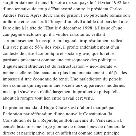
surgit brutalement dans l’histoire de son pays le 4 février 1992 lors
d’une tentative de coup d’État avorté contre le président Carlos
Andrés Pérez. Après deux ans de prison, l’ex-putschiste remise son
uniforme et se construit l’image d’un civil affable qui parvient à se
faire élire à la tête de l’État le 6 décembre 1998, à l’issue d’une
campagne électorale qu’il a voulue rassurante, veillant
scrupuleusement à masquer tout agenda trop résolument radical.
Élu avec plus de 56% des voix, il profite indéniablement d’un
contexte de crise économique et sociale grave, que lui et ses
partisans présentent comme une conséquence des politiques
d’ajustement structurel et de restructuration « néo-libérale »,
même si elle reflète beaucoup plus fondamentalement – déjà – les
impasses d’une économie de rente. Une malédiction du pétrole
bien connue qui engendre une société aux apparences modernes
mais qui s’avère en réalité largement improductive puisqu’elle
aboutit à rompre tout lien entre travail et revenu.
Le premier mandat d’Hugo Chavez est d’abord marqué par
l’adoption par référendum d’une nouvelle Constitution (la
Constitution de la « République Bolivarienne du Venezuela »),
censée instaurer une large gamme de mécanismes de démocratie
directe et participative, tout en affichant comme autre principe