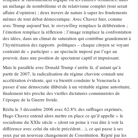
un mélange de nombrilisme et de relativisme complet (tout serait
affaire d’opinion) ; deux travers de nature à saper les fondements
mêmes de tout débat démocratique. Avec Chavez hier, comme
avec Trump aujourd’hui, le
storytelling
remplace la délibération ;
l’émotion remplace la réflexion ; l’image remplace la confrontation
des idées, dans un climat de saturation qui contribue grandement à
l’hystérisation des rapports politiques – chaque citoyen se voyant
contraint de « participer » au spectacle imposé par l’ego au
pouvoir, dans une position de spectateur captif et impuissant.
Mais le parallèle avec Donald Trump s’arrête là, d’autant qu’à
partir de 2007, la radicalisation du régime chaviste connaît une
accélération évidente, qui va bientôt conduire le Venezuela à
passer d’une démocratie illibérale à un véritable régime autoritaire,
finalement très proche des vieilles dictatures communistes de
l’époque de la Guerre froide.
Réélu le 3 décembre 2006 avec 62.8% des suffrages exprimés,
Hugo Chavez entend alors mettre en place ce qu’il appelle « le
socialisme du XXIe siècle » (dont on peine à vrai dire à voir la
différence avec celui du siècle précédent…), ce qui passe à ses
yeux par un nouveau changement de Constitution. Rejeté par les