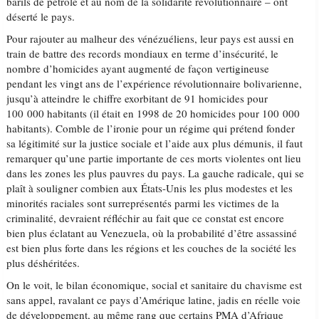
barils de pétrole et au nom de la solidarité révolutionnaire – ont
déserté le pays.
Pour rajouter au malheur des vénézuéliens, leur pays est aussi en
train de battre des records mondiaux en terme d’insécurité, le
nombre d’homicides ayant augmenté de façon vertigineuse
pendant les vingt ans de l’expérience révolutionnaire bolivarienne,
jusqu’à atteindre le chiffre exorbitant de 91 homicides pour
100 000 habitants (il était en 1998 de 20 homicides pour 100 000
habitants). Comble de l’ironie pour un régime qui prétend fonder
sa légitimité sur la justice sociale et l’aide aux plus démunis, il faut
remarquer qu’une partie importante de ces morts violentes ont lieu
dans les zones les plus pauvres du pays. La gauche radicale, qui se
plaît à souligner combien aux États-Unis les plus modestes et les
minorités raciales sont surreprésentés parmi les victimes de la
criminalité, devraient réfléchir au fait que ce constat est encore
bien plus éclatant au Venezuela, où la probabilité d’être assassiné
est bien plus forte dans les régions et les couches de la société les
plus déshéritées.
On le voit, le bilan économique, social et sanitaire du chavisme est
sans appel, ravalant ce pays d’Amérique latine, jadis en réelle voie
de développement, au même rang que certains PMA d’Afrique