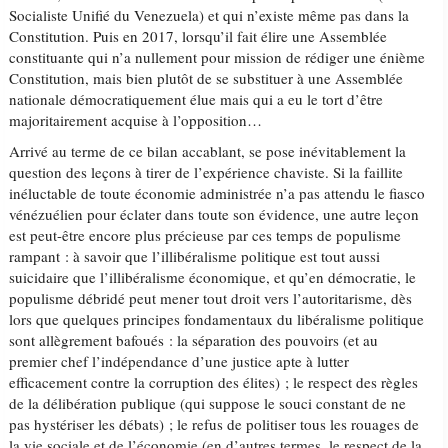
Socialiste Unifié du Venezuela) et qui n’existe même pas dans la
Constitution. Puis en 2017, lorsqu’il fait élire une Assemblée
constituante qui n’a nullement pour mission de rédiger une énième
Constitution, mais bien plutôt de se substituer à une Assemblée
nationale démocratiquement élue mais qui a eu le tort d’être
majoritairement acquise à l’opposition…
Arrivé au terme de ce bilan accablant, se pose inévitablement la
question des leçons à tirer de l’expérience chaviste. Si la faillite
inéluctable de toute économie administrée n’a pas attendu le fiasco
vénézuélien pour éclater dans toute son évidence, une autre leçon
est peut-être encore plus précieuse par ces temps de populisme
rampant : à savoir que l’illibéralisme politique est tout aussi
suicidaire que l’illibéralisme économique, et qu’en démocratie, le
populisme débridé peut mener tout droit vers l’autoritarisme, dès
lors que quelques principes fondamentaux du libéralisme politique
sont allègrement bafoués : la séparation des pouvoirs (et au
premier chef l’indépendance d’une justice apte à lutter
efficacement contre la corruption des élites) ; le respect des règles
de la délibération publique (qui suppose le souci constant de ne
pas hystériser les débats) ; le refus de politiser tous les rouages de
la vie sociale et de l’économie (en d’autres termes, le respect de la