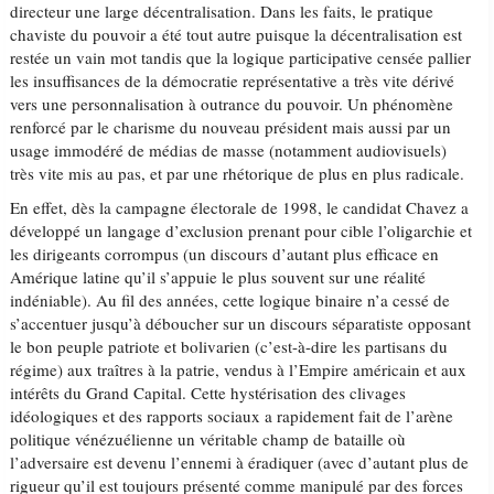
directeur une large décentralisation. Dans les faits, le pratique
chaviste du pouvoir a été tout autre puisque la décentralisation est
restée un vain mot tandis que la logique participative censée pallier
les insuffisances de la démocratie représentative a très vite dérivé
vers une personnalisation à outrance du pouvoir. Un phénomène
renforcé par le charisme du nouveau président mais aussi par un
usage immodéré de médias de masse (notamment audiovisuels)
très vite mis au pas, et par une rhétorique de plus en plus radicale.
En effet, dès la campagne électorale de 1998, le candidat Chavez a
développé un langage d’exclusion prenant pour cible l’oligarchie et
les dirigeants corrompus (un discours d’autant plus efficace en
Amérique latine qu’il s’appuie le plus souvent sur une réalité
indéniable). Au fil des années, cette logique binaire n’a cessé de
s’accentuer jusqu’à déboucher sur un discours séparatiste opposant
le bon peuple patriote et bolivarien (c’est-à-dire les partisans du
régime) aux traîtres à la patrie, vendus à l’Empire américain et aux
intérêts du Grand Capital. Cette hystérisation des clivages
idéologiques et des rapports sociaux a rapidement fait de l’arène
politique vénézuélienne un véritable champ de bataille où
l’adversaire est devenu l’ennemi à éradiquer (avec d’autant plus de
rigueur qu’il est toujours présenté comme manipulé par des forces