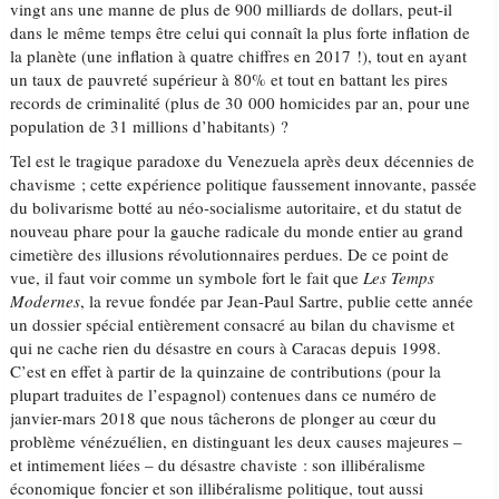
vingt ans une manne de plus de 900 milliards de dollars, peut-il
dans le même temps être celui qui connaît la plus forte inflation de
la planète (une inflation à quatre chiffres en 2017 !), tout en ayant
un taux de pauvreté supérieur à 80% et tout en battant les pires
records de criminalité (plus de 30 000 homicides par an, pour une
population de 31 millions d’habitants) ?
Tel est le tragique paradoxe du Venezuela après deux décennies de
chavisme ; cette expérience politique faussement innovante, passée
du bolivarisme botté au néo-socialisme autoritaire, et du statut de
nouveau phare pour la gauche radicale du monde entier au grand
cimetière des illusions révolutionnaires perdues. De ce point de
vue, il faut voir comme un symbole fort le fait que
Les Temps
Modernes
, la revue fondée par Jean-Paul Sartre, publie cette année
un dossier spécial entièrement consacré au bilan du chavisme et
qui ne cache rien du désastre en cours à Caracas depuis 1998.
C’est en effet à partir de la quinzaine de contributions (pour la
plupart traduites de l’espagnol) contenues dans ce numéro de
janvier-mars 2018 que nous tâcherons de plonger au cœur du
problème vénézuélien, en distinguant les deux causes majeures –
et intimement liées – du désastre chaviste : son illibéralisme
économique foncier et son illibéralisme politique, tout aussi