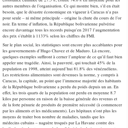
autres membres de l’organisation. Ce qui montre bien, s’il en était
besoin, que le désastre économique en vigueur à Caracas n’a pas
pour seule – ni même principale – origine la chute du cours de l’or
noir. En terme d’inflation, la République bolivarienne pulvérise
encore davantage tous les records puisqu’en 2017 l’augmentation
des prix s’établit à 1133% selon les chiffres du FMI.
Sur le plan social, les statistiques sont encore plus accablantes pour
les gouvernements d’Hugo Chavez et de Maduro. Là encore,
quelques exemples suffiront à cerner l’ampleur de ce qu’il faut bien
appeler une tragédie. Ainsi, la pauvreté, qui touchait 45% de la
population en 1998, atteint aujourd’hui 81.8% des vénézuéliens.
Les restrictions alimentaires sont devenues la norme, y compris à
Caracas, la capitale, au point que l’immense majorité des habitants
de la République bolivarienne a perdu du poids depuis un an. En
effet, les trois quarts de la population ont perdu en moyenne 8.7
kilos par personne en raison de la baisse générale des revenus et
de la forte pénurie de produits de première nécessité (à commencer
par les aliments et les médicaments). Les hôpitaux n’ont plus les
moyens de traiter bon nombre de maladies, tandis que les
médecins cubains – naguère troqués par La Havane contre des