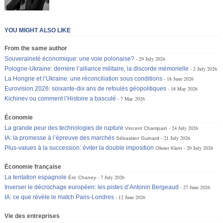
YOU MIGHT ALSO LIKE
From the same author
Souveraineté économique: une voie polonaise?
29 July 2026
Pologne-Ukraine: derrière l’alliance militaire, la discorde mémorielle
2 July 2026
La Hongrie et l’Ukraine: une réconciliation sous conditions
18 June 2026
Eurovision 2026: soixante-dix ans de refoulés géopolitiques
18 May 2026
Kichinev ou comment l’Histoire a basculé
7 Mar. 2026
Économie
La grande peur des technologies de rupture
24 July 2026
Vincent Champain
IA: la promesse à l’épreuve des marchés
21 July 2026
Sébastien Guinard
Plus-values à la succession: éviter la double imposition
20 July 2026
Olivier Klein
Économie française
La tentation espagnole
7 July 2026
Éric Chaney
Inverser le décrochage européen: les pistes d’Antonin Bergeaud
27 June 2026
IA: ce que révèle le match Paris-Londres
12 June 2026
Vie des entreprises