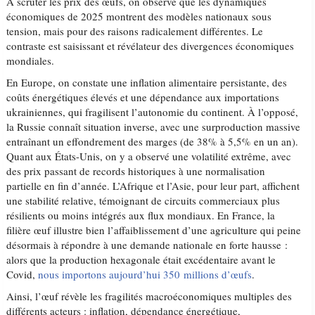
À scruter les prix des œufs, on observe que les dynamiques
économiques de 2025 montrent des modèles nationaux sous
tension, mais pour des raisons radicalement différentes. Le
contraste est saisissant et révélateur des divergences économiques
mondiales.
En Europe, on constate une inflation alimentaire persistante, des
coûts énergétiques élevés et une dépendance aux importations
ukrainiennes, qui fragilisent l’autonomie du continent. À l’opposé,
la Russie connaît situation inverse, avec une surproduction massive
entraînant un effondrement des marges (de 38% à 5,5% en un an).
Quant aux États-Unis, on y a observé une volatilité extrême, avec
des prix passant de records historiques à une normalisation
partielle en fin d’année. L’Afrique et l’Asie, pour leur part, affichent
une stabilité relative, témoignant de circuits commerciaux plus
résilients ou moins intégrés aux flux mondiaux. En France, la
filière œuf illustre bien l’affaiblissement d’une agriculture qui peine
désormais à répondre à une demande nationale en forte hausse :
alors que la production hexagonale était excédentaire avant le
Covid,
nous importons aujourd’hui 350 millions d’œufs
.
Ainsi, l’œuf révèle les fragilités macroéconomiques multiples des
différents acteurs : inflation, dépendance énergétique,