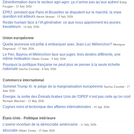
Désinformation dans le secteur agri-agro: ça n’arrive pas qu’aux autres!
Eddy
23 July 2026
Fougier
EPR2: pendant que Paris et Bruxelles se disputent sur le marché, la vraie
question est ailleurs
15 July 2026
Alexis Vessat
Rester humain face à l’IA générative: ce que nous apprennent les jeunes
travailleurs
14 July 2026
Union européenne
Quelle jeunesse est prête à embarquer avec Jean-Luc Mélenchon?
Monique
17 July 2026
Dagnaud
Le Pen, Bayrou et Mélenchon face aux juges: trois destins différents, une
même motivation
9 July 2026
Olivier Costa
Pourquoi la politique française ne peut plus se penser à la seule échelle
nationale
8 July 2026
Sacha Courtial
Commerce international
Sommet Trump-Xi: le piège de la marginalisation européenne
17
Sacha Courtial
June 2026
Énergie: la sortie des Émirats Arabes Unis de l'OPEP n’est pas celle qu’on croit
12 May 2026
Romain Blachier
Cygnes noirs et tectonique des affaires internationales
19 Apr. 2026
États-Unis - Politique intérieure
L’avenir incertain de la démocratie américaine
11 July 2026
Idiocratie
15 June 2026
Olivier Costa