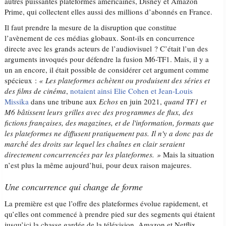
autres puissantes plateformes américaines, Disney et Amazon
Prime, qui collectent elles aussi des millions d’abonnés en France.
Il faut prendre la mesure de la disruption que constitue
l’avènement de ces médias globaux. Sont-ils en concurrence
directe avec les grands acteurs de l’audiovisuel ? C’était l’un des
arguments invoqués pour défendre la fusion M6-TF1. Mais, il y a
un an encore, il était possible de considérer cet argument comme
spécieux :
«
Les plateformes achètent ou produisent des séries et
des films de cinéma
,
notaient ainsi Elie Cohen et Jean-Louis
Missika
dans une tribune aux
Echos
en juin 2021,
quand TF1 et
M6 bâtissent leurs grilles avec des programmes de flux, des
fictions françaises, des magazines, et de l'information, formats que
les plateformes ne diffusent pratiquement pas. Il n'y a donc pas de
marché des droits sur lequel les chaînes en clair seraient
directement concurrencées par les plateformes. »
Mais la situation
n’est plus la même aujourd’hui, pour deux raison majeures.
Une concurrence qui change de forme
La première est que l’offre des plateformes évolue rapidement, et
qu’elles ont commencé à prendre pied sur des segments qui étaient
jusqu’ici la chasse gardée de la télévision. Amazon et Netflix