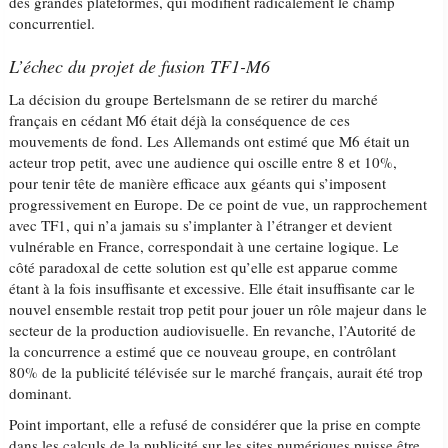
des grandes plateformes, qui modifient radicalement le champ
concurrentiel.
L’échec du projet de fusion TF1-M6
La décision du groupe Bertelsmann de se retirer du marché
français en cédant M6 était déjà la conséquence de ces
mouvements de fond. Les Allemands ont estimé que M6 était un
acteur trop petit, avec une audience qui oscille entre 8 et 10%,
pour tenir tête de manière efficace aux géants qui s’imposent
progressivement en Europe. De ce point de vue, un rapprochement
avec TF1, qui n’a jamais su s’implanter à l’étranger et devient
vulnérable en France, correspondait à une certaine logique. Le
côté paradoxal de cette solution est qu’elle est apparue comme
étant à la fois insuffisante et excessive. Elle était insuffisante car le
nouvel ensemble restait trop petit pour jouer un rôle majeur dans le
secteur de la production audiovisuelle. En revanche, l’Autorité de
la concurrence a estimé que ce nouveau groupe, en contrôlant
80% de la publicité télévisée sur le marché français, aurait été trop
dominant.
Point important, elle a refusé de considérer que la prise en compte
dans les calculs de la publicité sur les sites numériques puisse être