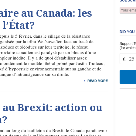
SUBSCRI
aire au Canada: les
 l’État?
DID YOU
puis le 5 février, dans le sillage de la résistance
ganisée par la tribu Wet’suwe’ten face au tracé de
Support T
zoducs et oléoducs sur leur territoire, le réseau
(for which
rroviaire canadien est paralysé par un blocus d’une
pleur inédite. Il y a de quoi déstabiliser assez
€
ofondément le modèle libéral prôné par Justin Trudeau,
xé d’hypocrisie environnementale sur sa gauche et de
nque d’intransigeance sur sa droite.
READ MORE
 au Brexit: action ou
n?
ut au long du feuilleton du Brexit, le Canada parait avoir
é au-dessus de la mêlée mettant aux prises Londres et