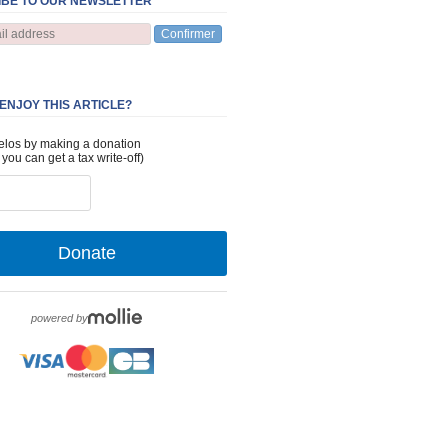
BE TO OUR NEWSLETTER
Confirmer
 ENJOY THIS ARTICLE?
elos by making a donation
 you can get a tax write-off)
Donate
powered by