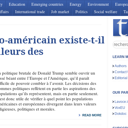
ty
Education
Emerging countries
Energy
Environment
Europe
ffairs
International trade
Job market
Politics
Social welfare
Ta
o-américain existe-t-il
aleurs des
LEARN M
Authors
 politique brutale de Donald Trump semble ouvrir un
Contact
ssé béant entre l’Europe et l’Amérique, qu’il paraît
Editorial
fficile de pouvoir combler à l’avenir. Les décisions des
mmes politiques reflètent en partie les aspirations des
pulations qu’ils représentent, mais en partie seulement.
OUR PA
 est donc utile de vérifier à quel point les populations
Lavoce.i
éricaines et européennes divergent dans leurs valeurs
VoxEU
ligieuses, politiques et morales.
Dokdoc
READ MORE