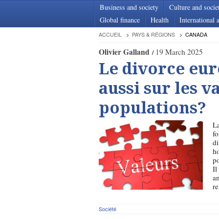
Business and society
Culture and socie
Global finance
Health
International a
ACCUEIL
PAYS & RÉGIONS
CANADA
Olivier Galland
19 March 2025
Le divorce eur
aussi sur les v
populations?
La
fo
di
ho
po
Il
am
re
Société