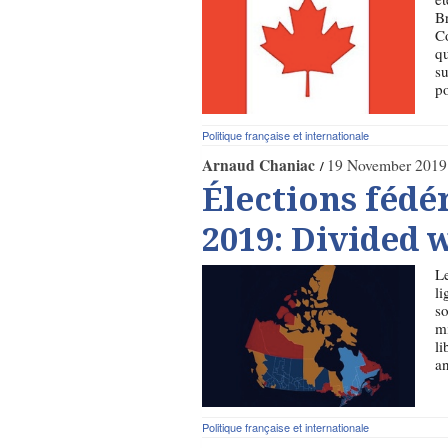
Br
Co
qu
su
po
Politique française et internationale
Arnaud Chaniac
19 November 2019
Élections fédé
2019: Divided 
Le
li
so
mi
li
an
Politique française et internationale