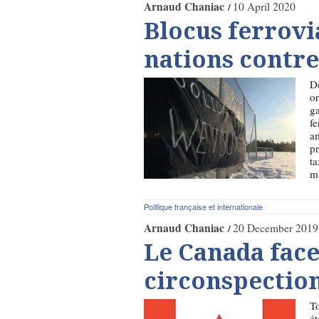
Arnaud Chaniac
10 April 2020
Blocus ferrovi
nations contre
De
or
ga
fe
am
pr
ta
ma
Politique française et internationale
Arnaud Chaniac
20 December 2019
Le Canada face
circonspectio
To
ét