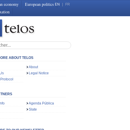
an economy
European politics
EN
|
FR
xation
ORE ABOUT TELOS
About
 Us
Legal Notice
 Protocol
RTNERS
nfo
Agenda Pública
Slate