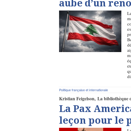
aube d’un ren
Le
mo
co
es
pr
Be
dé
ai
mi
éq
ex
qu
di
Politique française et internationale
Kristian Feigelson
La bibliothèque 
La Pax Americ
leçon pour le 
L