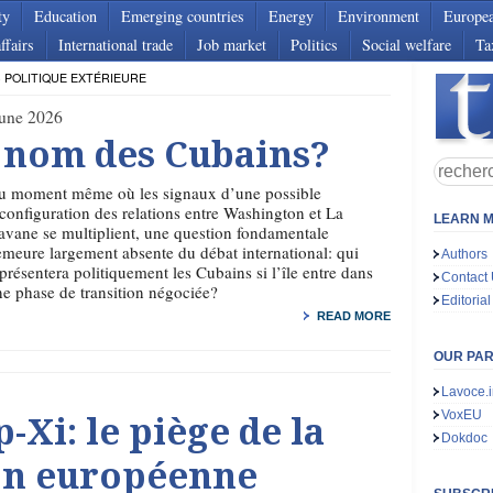
ty
Education
Emerging countries
Energy
Environment
Europe
ffairs
International trade
Job market
Politics
Social welfare
Ta
- POLITIQUE EXTÉRIEURE
June 2026
u nom des Cubains?
u moment même où les signaux d’une possible
configuration des relations entre Washington et La
LEARN M
vane se multiplient, une question fondamentale
meure largement absente du débat international: qui
Authors
présentera politiquement les Cubains si l’île entre dans
Contact
e phase de transition négociée?
Editorial
READ MORE
OUR PA
Lavoce.i
VoxEU
i: le piège de la
Dokdoc
on européenne