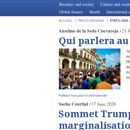
Business and society
Culture and socie
Global finance
Health
International a
ACCUEIL
PAYS & RÉGIONS
ÉTATS-UNIS 
Anselmo de la Seda Cuevaroja
23 
Qui parlera a
A
re
Ha
de
re
un
Politique française et internationale
Sacha Courtial
17 June 2026
Sommet Trump-X
marginalisati