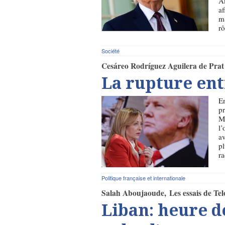
Am
af
ma
rô
Société
Cesáreo Rodríguez Aguilera de Prat
La rupture en
En
pr
Me
l’
av
pl
ra
Politique française et internationale
Salah Aboujaoude
Les essais de Tel
Liban: heure d