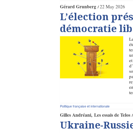
Gérard Grunberg
22 May 2026
L’élection prés
démocratie lib
Le
ét
te
un
et
d’
so
pa
re
en
te
Politique française et internationale
Gilles Andréani
Les essais de Telos
Ukraine-Russie