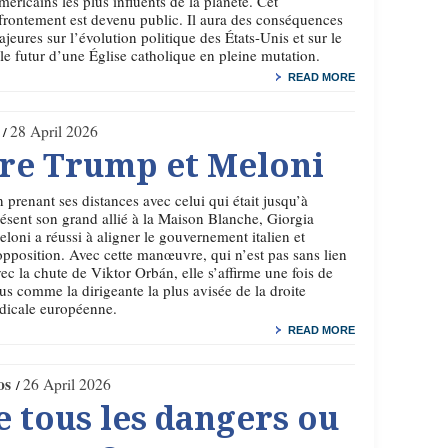
éricains les plus influents de la planète. Cet
frontement est devenu public. Il aura des conséquences
jeures sur l’évolution politique des États-Unis et sur le
le futur d’une Église catholique en pleine mutation.
READ MORE
28 April 2026
tre Trump et Meloni
 prenant ses distances avec celui qui était jusqu’à
ésent son grand allié à la Maison Blanche, Giorgia
loni a réussi à aligner le gouvernement italien et
opposition. Avec cette manœuvre, qui n’est pas sans lien
ec la chute de Viktor Orbán, elle s’affirme une fois de
us comme la dirigeante la plus avisée de la droite
dicale européenne.
READ MORE
os
26 April 2026
e tous les dangers ou