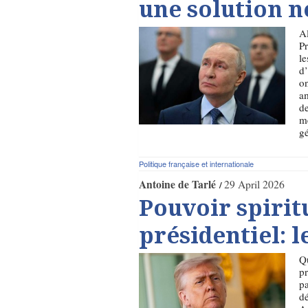
une solution n
Al
Pr
le
d’
on
am
de
mê
gé
Politique française et internationale
Antoine de Tarlé
29 April 2026
Pouvoir spirit
présidentiel: 
Qu
pr
pa
dé