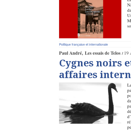
Na
da
Un
Mi
so
Politique française et internationale
Paul André
Les essais de Telos
19 
Cygnes noirs e
affaires inter
L
pa
po
d
pa
dé
d’
ré
pe