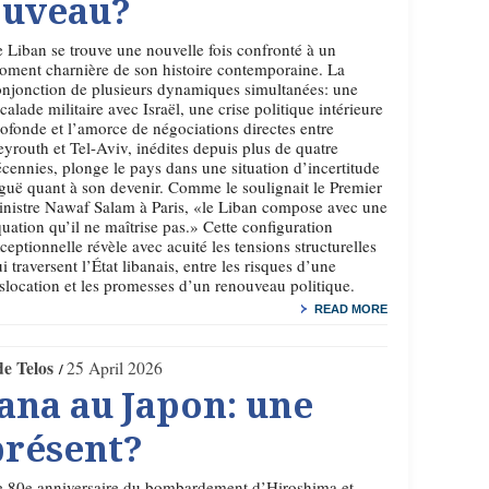
ouveau?
 Liban se trouve une nouvelle fois confronté à un
ment charnière de son histoire contemporaine. La
njonction de plusieurs dynamiques simultanées: une
calade militaire avec Israël, une crise politique intérieure
ofonde et l’amorce de négociations directes entre
yrouth et Tel-Aviv, inédites depuis plus de quatre
cennies, plonge le pays dans une situation d’incertitude
guë quant à son devenir. Comme le soulignait le Premier
nistre Nawaf Salam à Paris, «le Liban compose avec une
uation qu’il ne maîtrise pas.» Cette configuration
ceptionnelle révèle avec acuité les tensions structurelles
i traversent l’État libanais, entre les risques d’une
slocation et les promesses d’un renouveau politique.
READ MORE
de Telos
25 April 2026
ana au Japon: une
présent?
e 80e anniversaire du bombardement d’Hiroshima et