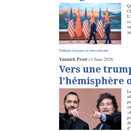
Qu
Ch
L’
c
si
am
Politique française et internationale
Yannick Prost
1 June 2026
Vers une trump
l’hémisphère 
Le
af
pe
en
«D
po
dé
d’