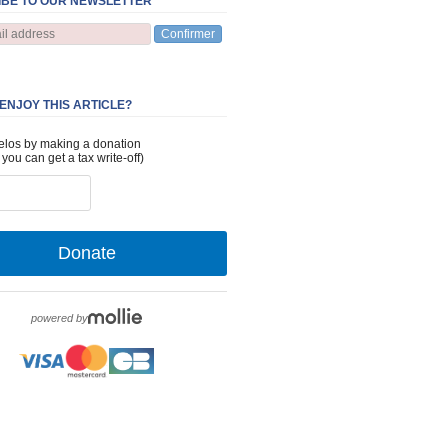
BE TO OUR NEWSLETTER
Confirmer
 ENJOY THIS ARTICLE?
elos by making a donation
 you can get a tax write-off)
Donate
powered by