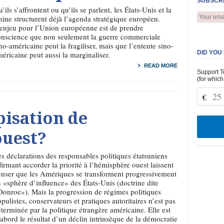
SUBSCRI
’ils s’affrontent ou qu’ils se parlent, les États-Unis et la
ine structurent déjà l’agenda stratégique européen.
enjeu pour l’Union européenne est de prendre
onscience que non seulement la guerre commerciale
no-américaine peut la fragiliser, mais que l’entente sino-
DID YOU
éricaine peut aussi la marginaliser.
READ MORE
Support T
(for which
€
isation de
ouest?
s déclarations des responsables politiques étatsuniens
firmant accorder la priorité à l’hémisphère ouest laissent
nser que les Amériques se transforment progressivement
 «sphère d’influence» des États-Unis (doctrine dite
onroe»). Mais la progression de régimes politiques
pulistes, conservateurs et pratiques autoritaires n’est pas
terminée par la politique étrangère américaine. Elle est
abord le résultat d’un déclin intrinsèque de la démocratie