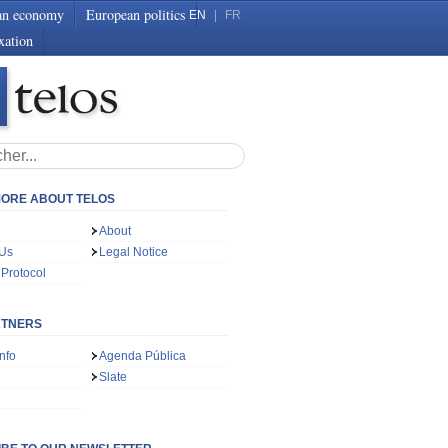
an economy
European politics
EN
|
FR
xation
ORE ABOUT TELOS
About
 Us
Legal Notice
 Protocol
RTNERS
nfo
Agenda Pública
Slate